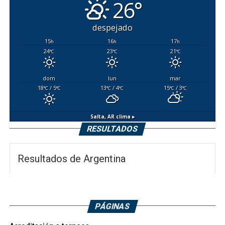
26°
despejado
15
16
17
h
h
h
24
23
21
°C
°C
°C
dom
lun
mar
18
/ 5
13
/ 4
15
/ 3
°C
°C
°C
°C
°C
°C
Salta, AR
clima ▸
RESULTADOS
Resultados de Argentina
PÁGINAS