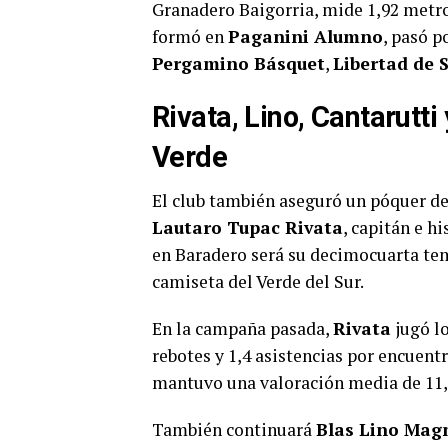
Granadero Baigorria, mide 1,92 metros
formó en
Paganini Alumno
, pasó p
Pergamino Básquet
,
Libertad de 
Rivata, Lino, Cantarutti
Verde
El club también aseguró un póquer de
Lautaro Tupac Rivata
, capitán e h
en Baradero será su decimocuarta te
camiseta del Verde del Sur.
En la campaña pasada,
Rivata
jugó lo
rebotes y 1,4 asistencias por encuent
mantuvo una valoración media de 11,
También continuará
Blas Lino Mag