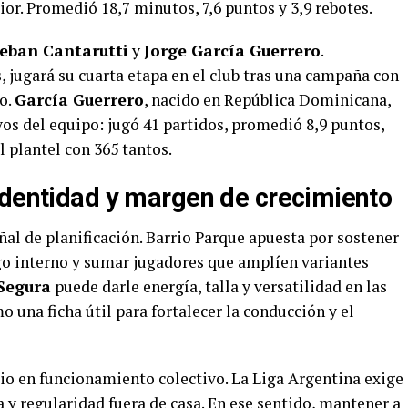
ior. Promedió 18,7 minutos, 7,6 puntos y 3,9 rebotes.
eban Cantarutti
y
Jorge García Guerrero
.
s, jugará su cuarta etapa en el club tras una campaña con
o.
García Guerrero
, nacido en República Dominicana,
os del equipo: jugó 41 partidos, promedió 8,9 puntos,
l plantel con 365 tantos.
identidad y margen de crecimiento
al de planificación. Barrio Parque apuesta por sostener
go interno y sumar jugadores que amplíen variantes
Segura
puede darle energía, talla y versatilidad en las
 una ficha útil para fortalecer la conducción y el
bio en funcionamiento colectivo. La Liga Argentina exige
a y regularidad fuera de casa. En ese sentido, mantener a