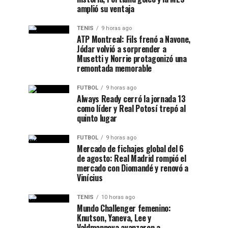
amplió su ventaja
TENIS
9 horas ago
ATP Montreal: Fils frenó a Navone,
Jódar volvió a sorprender a
Musetti y Norrie protagonizó una
remontada memorable
FUTBOL
9 horas ago
Always Ready cerró la jornada 13
como líder y Real Potosí trepó al
quinto lugar
FUTBOL
9 horas ago
Mercado de fichajes global del 6
de agosto: Real Madrid rompió el
mercado con Diomandé y renovó a
Vinícius
TENIS
10 horas ago
Mundo Challenger femenino:
Knutson, Yaneva, Lee y
Valdmannova avanzaron a