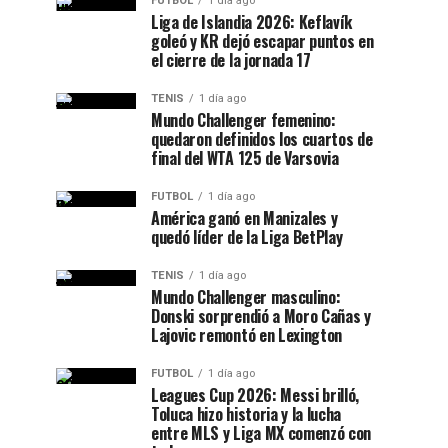
FUTBOL
1 día ago
Liga de Islandia 2026: Keflavík
goleó y KR dejó escapar puntos en
el cierre de la jornada 17
TENIS
1 día ago
Mundo Challenger femenino:
quedaron definidos los cuartos de
final del WTA 125 de Varsovia
FUTBOL
1 día ago
América ganó en Manizales y
quedó líder de la Liga BetPlay
TENIS
1 día ago
Mundo Challenger masculino:
Donski sorprendió a Moro Cañas y
Lajovic remontó en Lexington
FUTBOL
1 día ago
Leagues Cup 2026: Messi brilló,
Toluca hizo historia y la lucha
entre MLS y Liga MX comenzó con