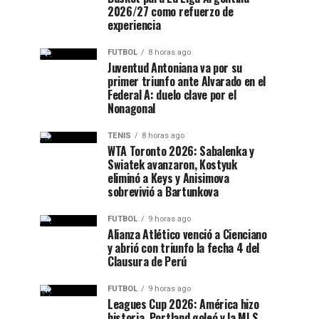
2026/27 como refuerzo de
experiencia
FUTBOL
8 horas ago
Juventud Antoniana va por su
primer triunfo ante Alvarado en el
Federal A: duelo clave por el
Nonagonal
TENIS
8 horas ago
WTA Toronto 2026: Sabalenka y
Swiatek avanzaron, Kostyuk
eliminó a Keys y Anisimova
sobrevivió a Bartunkova
FUTBOL
9 horas ago
Alianza Atlético venció a Cienciano
y abrió con triunfo la fecha 4 del
Clausura de Perú
FUTBOL
9 horas ago
Leagues Cup 2026: América hizo
historia, Portland goleó y la MLS