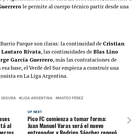
Guerrero
le permite al cuerpo técnico partir desde una
e Barrio Parque son claras: la continuidad de
Cristian
n
Lautaro Rivata
, las continuidades de
Blas Lino
orge García Guerrero
, más las contrataciones de
n esa base, el Verde del Sur empieza a construir una
gonista en La Liga Argentina.
 SEGURA
LIGA ARGENTINA
MATEO PÉREZ
UP NEXT
ases
Pico FC comienza a tomar forma:
tá al
Juan Manuel Varas será el nuevo
uerzos
entrenador y Rodrigo Sánchez renovó