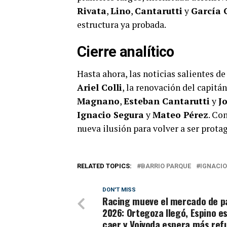
Rivata
,
Lino
,
Cantarutti
y
García 
estructura ya probada.
Cierre analítico
Hasta ahora, las noticias salientes d
Ariel Colli
, la renovación del capitá
Magnano
,
Esteban Cantarutti
y
J
Ignacio Segura
y
Mateo Pérez
. Co
nueva ilusión para volver a ser prota
RELATED TOPICS:
BARRIO PARQUE
IGNACIO
DON'T MISS
Racing mueve el mercado de p
2026: Ortegoza llegó, Espino es
caer y Vojvoda espera más ref