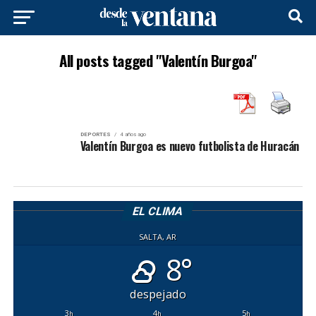
All posts tagged "Valentín Burgoa"
DEPORTES
4 años ago
Valentín Burgoa es nuevo futbolista de Huracán
EL CLIMA
SALTA, AR
8°
despejado
3
4
5
h
h
h