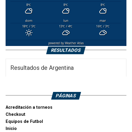
8
8
8
°C
°C
°C
dom
lun
mar
18
/ 5
13
/ 4
16
/ 3
°C
°C
°C
°C
°C
°C
powered by
Weather Atlas
RESULTADOS
Resultados de Argentina
PÁGINAS
Acreditación a torneos
Checkout
Equipos de Futbol
Inicio