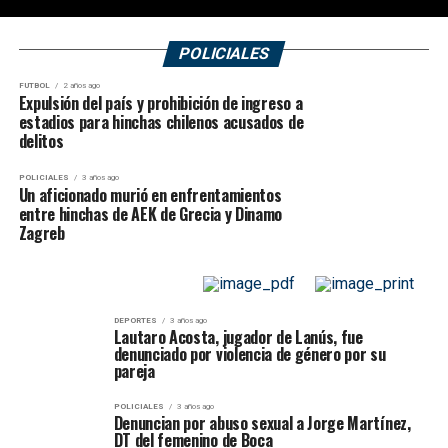
POLICIALES
FUTBOL
2 años ago
Expulsión del país y prohibición de ingreso a
estadios para hinchas chilenos acusados de
delitos
POLICIALES
3 años ago
Un aficionado murió en enfrentamientos
entre hinchas de AEK de Grecia y Dinamo
Zagreb
DEPORTES
3 años ago
Lautaro Acosta, jugador de Lanús, fue
denunciado por violencia de género por su
pareja
POLICIALES
3 años ago
Denuncian por abuso sexual a Jorge Martínez,
DT del femenino de Boca