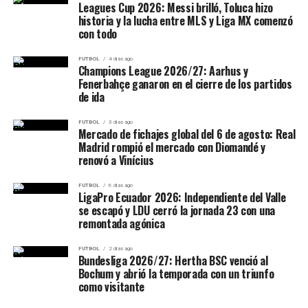
Leagues Cup 2026: Messi brilló, Toluca hizo
historia y la lucha entre MLS y Liga MX comenzó
con todo
FUTBOL
4 días ago
Champions League 2026/27: Aarhus y
Fenerbahçe ganaron en el cierre de los partidos
de ida
FUTBOL
3 días ago
Mercado de fichajes global del 6 de agosto: Real
Madrid rompió el mercado con Diomandé y
renovó a Vinícius
FUTBOL
6 días ago
LigaPro Ecuador 2026: Independiente del Valle
se escapó y LDU cerró la jornada 23 con una
remontada agónica
FUTBOL
2 días ago
Bundesliga 2026/27: Hertha BSC venció al
Bochum y abrió la temporada con un triunfo
como visitante