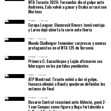
WTA Toronto 2026: Fernandez dio el golpe ante
Andreeva, Eala volvió a ganar y Osaka arrasó con
Mertens
FUTBOL
5 días ago
Europa League: Shamrock Rovers tomó ventaja
y Larne dejó abierta la serie ante Iberia
TENIS
5 días ago
Mundo Challenger femenino: sorpresas y nuevas
protagonistas en el WTA 125 de Varsovia
FUTBOL
5 días ago
Primera C: Sacachispas y Luján afirmaron sus
liderazgos en los partidos pendientes
TENIS
2 días ago
ATP Montreal: Tirante volvió a dar el golpe,
Fonseca eliminó a Ruud y quedaron definidos los
octavos de final
FUTBOL
2 días ago
Rosario Central reaccionó ante Aldosivi, ganó 2-
1 con Campaz como figura y llega fortalecido a