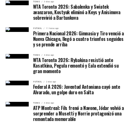
TENIS
3 días ago
WTA Toronto 2026: Sabalenka y Swiatek
avanzaron, Kostyuk eliminó a Keys y Anisimova
sobrevivió a Bartunkova
FUTBOL
11 horas ago
Primera Nacional 2026: Gimnasia y Tiro venció a
Nueva Chicago, llegó a cuatro triunfos seguidos
y se prende arriba
TENIS
4 días ago
WTA Toronto 2026: Rybakina resistió ante
Kasatkina, Pegula remontó y Eala extendió su
gran momento
FUTBOL
2 días ago
Federal A 2026: Juventud Antoniana cayó ante
Alvarado, un golpe duro en Salta
TENIS
3 días ago
ATP Montreal: Fils frenó a Navone, Jódar volvió a
sorprender a Musetti y Norrie protagonizó una
remontada memorable