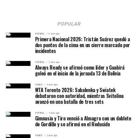
POPULAR
FUTBOL
6 días ago
Primera Nacional 2026: Tristán Suárez quedó a
dos puntos de la cima en un cierre marcado por
incidentes
FUTBOL
5 días ago
Always Ready se afirmó como líder y Guabirá
goleó en el inicio de la jornada 13 de Bolivia
TENIS
5 días ago
WTA Toronto 2026: Sabalenka y Swiatek
debutaron con autoridad, mientras Svitolina
avanzó en una batalla de tres sets
FUTBOL
4 días ago
Gimnasia y Tiro venció a Almagro con un doblete
de Gordillo y se afirmó en el Reducido
TENIS
2 días ago