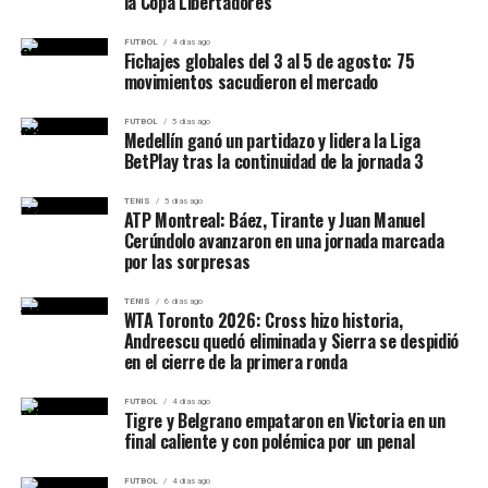
la Copa Libertadores
FUTBOL
4 días ago
Fichajes globales del 3 al 5 de agosto: 75
movimientos sacudieron el mercado
FUTBOL
5 días ago
Medellín ganó un partidazo y lidera la Liga
BetPlay tras la continuidad de la jornada 3
TENIS
5 días ago
ATP Montreal: Báez, Tirante y Juan Manuel
Cerúndolo avanzaron en una jornada marcada
por las sorpresas
TENIS
6 días ago
WTA Toronto 2026: Cross hizo historia,
Andreescu quedó eliminada y Sierra se despidió
en el cierre de la primera ronda
FUTBOL
4 días ago
Tigre y Belgrano empataron en Victoria en un
final caliente y con polémica por un penal
FUTBOL
4 días ago