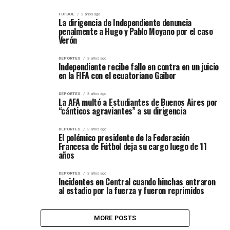
FUTBOL
3 años ago
La dirigencia de Independiente denuncia
penalmente a Hugo y Pablo Moyano por el caso
Verón
DEPORTES
3 años ago
Independiente recibe fallo en contra en un juicio
en la FIFA con el ecuatoriano Gaibor
DEPORTES
3 años ago
La AFA multó a Estudiantes de Buenos Aires por
“cánticos agraviantes” a su dirigencia
DEPORTES
3 años ago
El polémico presidente de la Federación
Francesa de Fútbol deja su cargo luego de 11
años
DEPORTES
3 años ago
Incidentes en Central cuando hinchas entraron
al estadio por la fuerza y fueron reprimidos
MORE POSTS