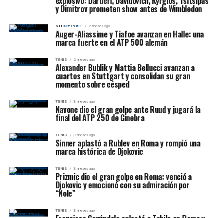
explosivo: Darderi, Davidovich, Kyrgios, Tsitsipas
y Dimitrov prometen show antes de Wimbledon
STICKY POST
2 meses ago
Auger-Aliassime y Tiafoe avanzan en Halle: una
marca fuerte en el ATP 500 alemán
TENIS
2 meses ago
Alexander Bublik y Mattia Bellucci avanzan a
cuartos en Stuttgart y consolidan su gran
momento sobre césped
TENIS
3 meses ago
Navone dio el gran golpe ante Ruud y jugará la
final del ATP 250 de Ginebra
TENIS
3 meses ago
Sinner aplastó a Rublev en Roma y rompió una
marca histórica de Djokovic
TENIS
3 meses ago
Prizmic dio el gran golpe en Roma: venció a
Djokovic y emocionó con su admiración por
“Nole”
TENIS
3 meses ago