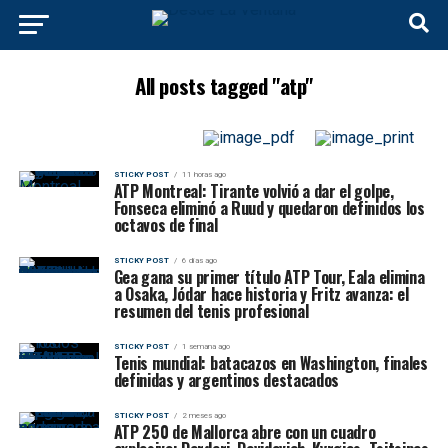
All posts tagged "atp"
STICKY POST
11 horas ago
ATP Montreal: Tirante volvió a dar el golpe,
Fonseca eliminó a Ruud y quedaron definidos los
octavos de final
STICKY POST
6 días ago
Gea gana su primer título ATP Tour, Eala elimina
a Osaka, Jódar hace historia y Fritz avanza: el
resumen del tenis profesional
STICKY POST
1 semana ago
Tenis mundial: batacazos en Washington, finales
definidas y argentinos destacados
STICKY POST
2 meses ago
ATP 250 de Mallorca abre con un cuadro