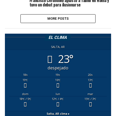
Francisco Cerúndolo aplastó a Tabilo en Roma y
tuvo un debut para ilusionarse
MORE POSTS
EL CLIMA
SALTA, AR
23°
despejado
18
19
20
h
h
h
19
16
13
°C
°C
°C
dom
lun
mar
18
/ 5
12
/ 4
15
/ 3
°C
°C
°C
°C
°C
°C
Salta, AR
clima ▸