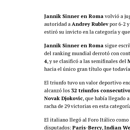
Jannik Sinner en Roma
volvió a j
autoridad a
Andrey Rublev
por 6-2 y
estiró su invicto en la categoría y qu
Jannik Sinner en Roma
sigue escr
del ranking mundial derrotó con con
4
, y se clasificó a las semifinales del
hacia el único gran título que todavía
El triunfo tuvo un valor deportivo en
alcanzó los
32 triunfos consecutiv
Novak Djokovic
, que había llegado 
racha de 29 victorias en esta categorí
El italiano llegó al Foro Itálico com
disputados:
París-Bercy
,
Indian We