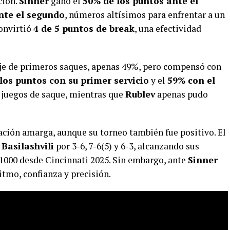
ción.
Sinner
ganó el
50% de los puntos ante el
nte el segundo
, números altísimos para enfrentar a un
onvirtió
4 de 5 puntos de break
, una efectividad
aje de primeros saques, apenas 49%, pero compensó con
los puntos con su primer servicio
y el
59% con el
9 juegos de saque, mientras que
Rublev
apenas pudo
sación amarga, aunque su torneo también fue positivo. El
 Basilashvili
por 3-6, 7-6(5) y 6-3, alcanzando sus
 1000 desde Cincinnati 2025. Sin embargo, ante
Sinner
itmo, confianza y precisión.