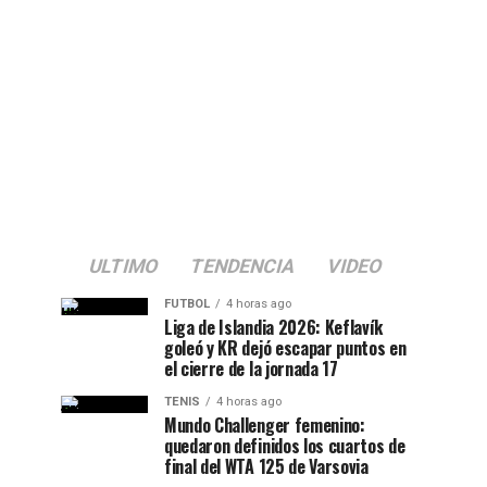
ULTIMO
TENDENCIA
VIDEO
FUTBOL
4 horas ago
Liga de Islandia 2026: Keflavík
goleó y KR dejó escapar puntos en
el cierre de la jornada 17
TENIS
4 horas ago
Mundo Challenger femenino:
quedaron definidos los cuartos de
final del WTA 125 de Varsovia