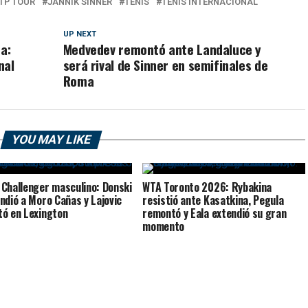
TP TOUR
JANNIK SINNER
TENIS
TENIS INTERNACIONAL
UP NEXT
a:
Medvedev remontó ante Landaluce y
nal
será rival de Sinner en semifinales de
Roma
YOU MAY LIKE
Challenger masculino: Donski
WTA Toronto 2026: Rybakina
ndió a Moro Cañas y Lajovic
resistió ante Kasatkina, Pegula
ó en Lexington
remontó y Eala extendió su gran
momento