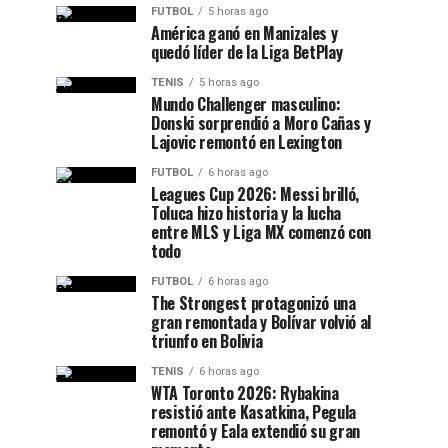
FUTBOL
5 horas ago
América ganó en Manizales y
quedó líder de la Liga BetPlay
TENIS
5 horas ago
Mundo Challenger masculino:
Donski sorprendió a Moro Cañas y
Lajovic remontó en Lexington
FUTBOL
6 horas ago
Leagues Cup 2026: Messi brilló,
Toluca hizo historia y la lucha
entre MLS y Liga MX comenzó con
todo
FUTBOL
6 horas ago
The Strongest protagonizó una
gran remontada y Bolívar volvió al
triunfo en Bolivia
TENIS
6 horas ago
WTA Toronto 2026: Rybakina
resistió ante Kasatkina, Pegula
remontó y Eala extendió su gran