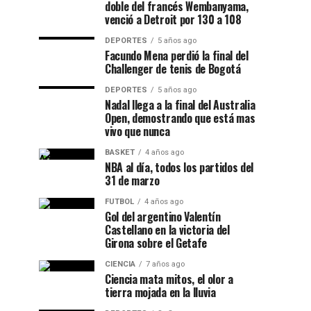
doble del francés Wembanyama,
venció a Detroit por 130 a 108
DEPORTES
5 años ago
Facundo Mena perdió la final del
Challenger de tenis de Bogotá
DEPORTES
5 años ago
Nadal llega a la final del Australia
Open, demostrando que está mas
vivo que nunca
BASKET
4 años ago
NBA al día, todos los partidos del
31 de marzo
FUTBOL
4 años ago
Gol del argentino Valentín
Castellano en la victoria del
Girona sobre el Getafe
CIENCIA
7 años ago
Ciencia mata mitos, el olor a
tierra mojada en la lluvia