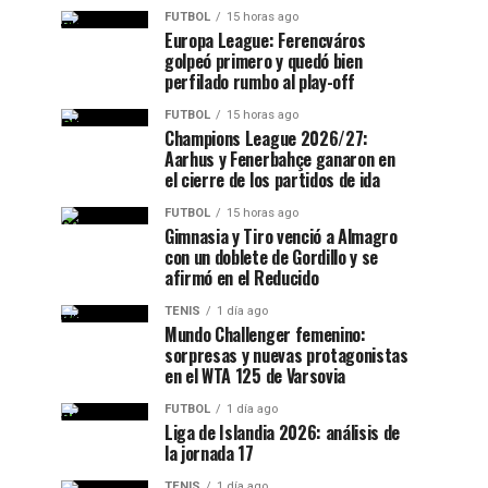
FUTBOL
15 horas ago
Europa League: Ferencváros
golpeó primero y quedó bien
perfilado rumbo al play-off
FUTBOL
15 horas ago
Champions League 2026/27:
Aarhus y Fenerbahçe ganaron en
el cierre de los partidos de ida
FUTBOL
15 horas ago
Gimnasia y Tiro venció a Almagro
con un doblete de Gordillo y se
afirmó en el Reducido
TENIS
1 día ago
Mundo Challenger femenino:
sorpresas y nuevas protagonistas
en el WTA 125 de Varsovia
FUTBOL
1 día ago
Liga de Islandia 2026: análisis de
la jornada 17
TENIS
1 día ago