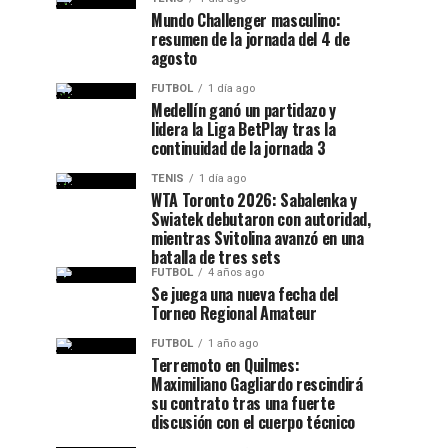
Mundo Challenger masculino:
resumen de la jornada del 4 de
agosto
FUTBOL
1 día ago
Medellín ganó un partidazo y
lidera la Liga BetPlay tras la
continuidad de la jornada 3
TENIS
1 día ago
WTA Toronto 2026: Sabalenka y
Swiatek debutaron con autoridad,
mientras Svitolina avanzó en una
batalla de tres sets
FUTBOL
4 años ago
Se juega una nueva fecha del
Torneo Regional Amateur
FUTBOL
1 año ago
Terremoto en Quilmes:
Maximiliano Gagliardo rescindirá
su contrato tras una fuerte
discusión con el cuerpo técnico