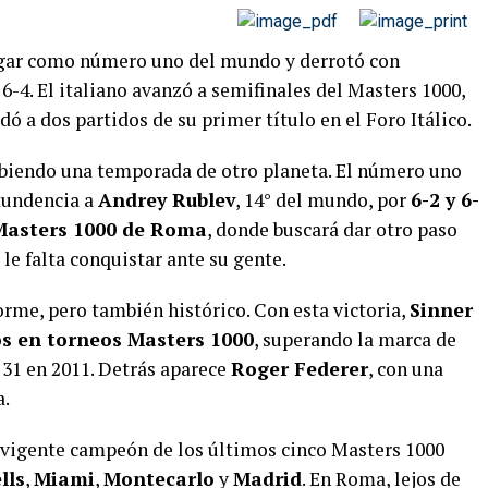
ugar como número uno del mundo y derrotó con
 6-4. El italiano avanzó a semifinales del Masters 1000,
edó a dos partidos de su primer título en el Foro Itálico.
ibiendo una temporada de otro planeta. El número uno
tundencia a
Andrey Rublev
, 14° del mundo, por
6-2 y 6-
Masters 1000 de Roma
, donde buscará dar otro paso
 le falta conquistar ante su gente.
orme, pero también histórico. Con esta victoria,
Sinner
os en torneos Masters 1000
, superando la marca de
a 31 en 2011. Detrás aparece
Roger Federer
, con una
a.
o vigente campeón de los últimos cinco Masters 1000
lls
,
Miami
,
Montecarlo
y
Madrid
. En Roma, lejos de