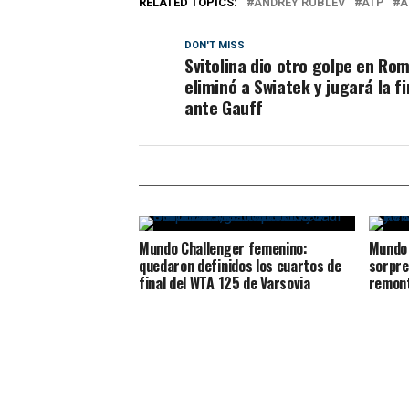
RELATED TOPICS:
ANDREY RUBLEV
ATP
A
DON'T MISS
Svitolina dio otro golpe en Rom
eliminó a Swiatek y jugará la fi
ante Gauff
Mundo Challenger femenino:
Mundo 
quedaron definidos los cuartos de
sorpre
final del WTA 125 de Varsovia
remont