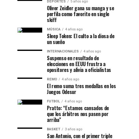
DEPORTES
5 años ago
Oliver Zeidler gana su manga y se
perfila como favorito en single
skiff
MÚSICA
4 años ago
Sleep Token: El culto a la diosa de
un sueño
INTERNACIONALES
4 años ago
Suspenso en resultado de
elecciones en EEUU frustra a
opositores y alivia a oficialistas
REMO
4 años ago
El remo suma tres medallas en los
Juegos Odesur
FUTBOL
4 años ago
Pratto: “Estamos cansados de
que los árbitros nos pasen por
arriba”
BASKET
3 años ago
San Antonio, con el primer triple