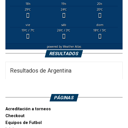
18
19
20
h
h
h
29
24
20
°C
°C
°C
vie
sáb
dom
19
/ 7
26
/ 3
18
/ 5
°C
°C
°C
°C
°C
°C
powered by
Weather Atlas
RESULTADOS
Resultados de Argentina
PÁGINAS
Acreditación a torneos
Checkout
Equipos de Futbol