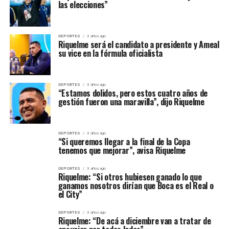
las elecciones”
DEPORTES
3 años ago
Riquelme será el candidato a presidente y Ameal
su vice en la fórmula oficialista
DEPORTES
3 años ago
“Estamos dolidos, pero estos cuatro años de
gestión fueron una maravilla”, dijo Riquelme
DEPORTES
3 años ago
“Si queremos llegar a la final de la Copa
tenemos que mejorar”, avisa Riquelme
DEPORTES
3 años ago
Riquelme: “Si otros hubiesen ganado lo que
ganamos nosotros dirían que Boca es el Real o
el City”
DEPORTES
3 años ago
Riquelme: “De acá a diciembre van a tratar de