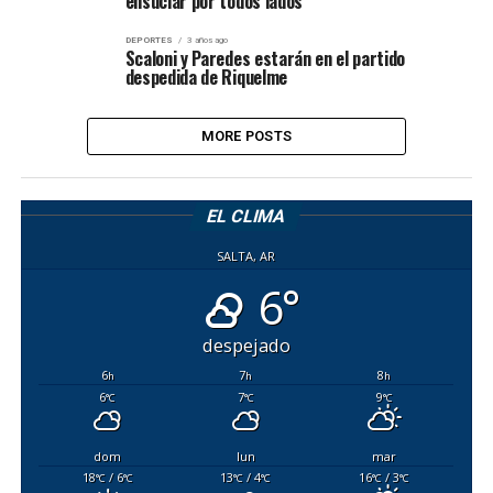
ensuciar por todos lados”
DEPORTES
3 años ago
Scaloni y Paredes estarán en el partido
despedida de Riquelme
MORE POSTS
EL CLIMA
SALTA, AR
6°
despejado
6
7
8
h
h
h
6
7
9
°C
°C
°C
dom
lun
mar
18
/ 6
13
/ 4
16
/ 3
°C
°C
°C
°C
°C
°C