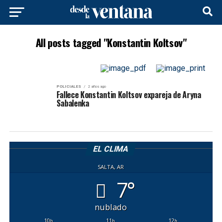
All posts tagged "Konstantin Koltsov"
POLICIALES
2 años ago
Fallece Konstantin Koltsov expareja de Aryna
Sabalenka
EL CLIMA
SALTA, AR
7°
nublado
10
11
12
h
h
h