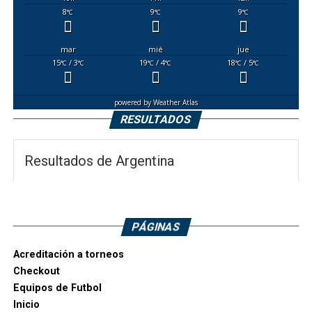
8
9
9
°C
°C
°C
mar
mié
jue
15
/ 3
19
/ 4
18
/ 5
°C
°C
°C
°C
°C
°C
powered by
Weather Atlas
RESULTADOS
Resultados de Argentina
PÁGINAS
Acreditación a torneos
Checkout
Equipos de Futbol
Inicio