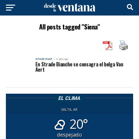
All posts tagged "Siena"
STICKY POST
6 años ago
En Strade Bianche se consagra el belga Van
Aert
EL CLIMA
SALTA, AR
20°
despejado