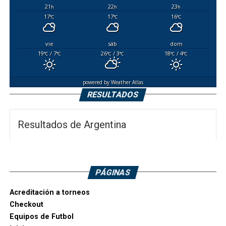
21
22
23
h
h
h
17
17
16
°C
°C
°C
vie
sáb
dom
19
/ 7
26
/ 3
18
/ 4
°C
°C
°C
°C
°C
°C
powered by
Weather Atlas
RESULTADOS
Resultados de Argentina
PÁGINAS
Acreditación a torneos
Checkout
Equipos de Futbol