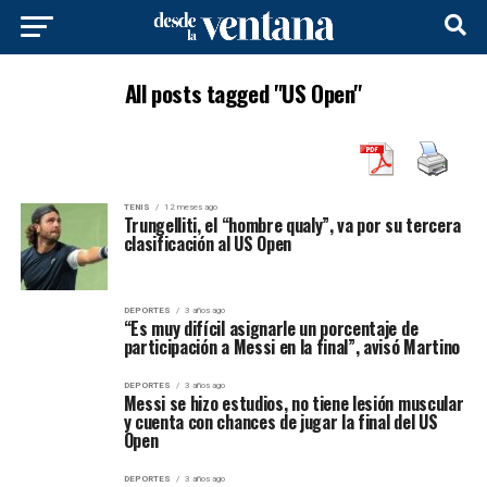
All posts tagged "US Open"
TENIS
12 meses ago
Trungelliti, el “hombre qualy”, va por su tercera
clasificación al US Open
DEPORTES
3 años ago
“Es muy difícil asignarle un porcentaje de
participación a Messi en la final”, avisó Martino
DEPORTES
3 años ago
Messi se hizo estudios, no tiene lesión muscular
y cuenta con chances de jugar la final del US
Open
DEPORTES
3 años ago