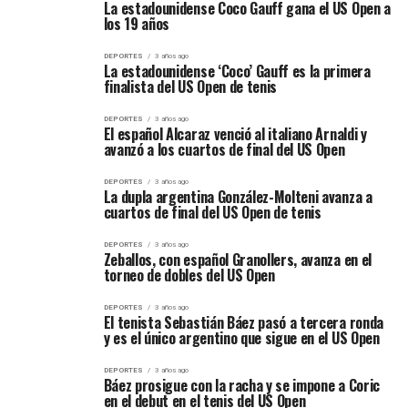
La estadounidense Coco Gauff gana el US Open a
los 19 años
DEPORTES
3 años ago
La estadounidense ‘Coco’ Gauff es la primera
finalista del US Open de tenis
DEPORTES
3 años ago
El español Alcaraz venció al italiano Arnaldi y
avanzó a los cuartos de final del US Open
DEPORTES
3 años ago
La dupla argentina González-Molteni avanza a
cuartos de final del US Open de tenis
DEPORTES
3 años ago
Zeballos, con español Granollers, avanza en el
torneo de dobles del US Open
DEPORTES
3 años ago
El tenista Sebastián Báez pasó a tercera ronda
y es el único argentino que sigue en el US Open
DEPORTES
3 años ago
Báez prosigue con la racha y se impone a Coric
en el debut en el tenis del US Open