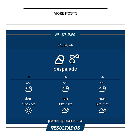
MORE POSTS
EL CLIMA
SALTA, AR
8°
despejado
3
4
5
h
h
h
8
8
8
°C
°C
°C
dom
lun
mar
18
/ 5
13
/ 4
16
/ 3
°C
°C
°C
°C
°C
°C
powered by
Weather Atlas
RESULTADOS