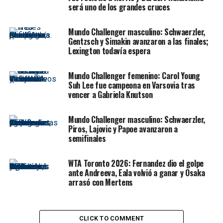
será uno de los grandes cruces
madrugada en la sección individual frente al ruso Daniil
Medvédev, González-Molteni se erigieron como los
Mundo Challenger masculino: Schwaerzler,
únicos nacionales en carrera en el último Gran Slam del
Gentzsch y Simakin avanzaron a las finales;
año.
Lexington todavía espera
Los tenistas locales buscarán el pase a la semifinal del
Mundo Challenger femenino: Carol Young
torneo, con el objetivo de acceder al 6to. trofeo de 2023,
Suh Lee fue campeona en Varsovia tras
tras campeonar en el ATP 250 de Córdoba, los ATP 500
vencer a Gabriela Knutson
de Río de Janeiro, Barcelona y Washington, y el Masters
1000 de Cincinnati.
Mundo Challenger masculino: Schwaerzler,
Piros, Lajovic y Papoe avanzaron a
En octavos de final individuales masculino, este domingo
semifinales
el estadounidense Frances Tiafoe (10) se impuso ante el
australiano Rinky Hijikata (38) por 6-4, 6-1 y 6-4,
WTA Toronto 2026: Fernandez dio el golpe
mientras que el duelo de locales entre Ben Shelton (47)
ante Andreeva, Eala volvió a ganar y Osaka
arrasó con Mertens
y Tommy Paul (14) fue para el primero, por 6-4, 6-3, 4-6
y 6-4.
Por su parte, Taylor Fritz (9), de misma nacionalidad,
CLICK TO COMMENT