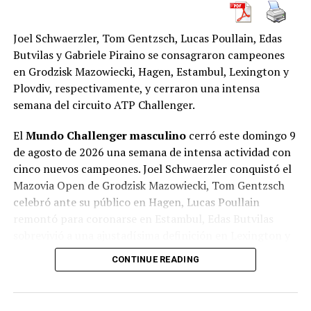
Joel Schwaerzler, Tom Gentzsch, Lucas Poullain, Edas
Butvilas y Gabriele Piraino se consagraron campeones
en Grodzisk Mazowiecki, Hagen, Estambul, Lexington y
Plovdiv, respectivamente, y cerraron una intensa
semana del circuito ATP Challenger.
El
Mundo Challenger masculino
cerró este domingo 9
de agosto de 2026 una semana de intensa actividad con
cinco nuevos campeones. Joel Schwaerzler conquistó el
Mazovia Open de Grodzisk Mazowiecki, Tom Gentzsch
celebró ante su público en Hagen, Lucas Poullain
remontó para coronarse en Estambul, Edas Butvilas
sobrevivió a una ajustadísima definición en Lexington y
Gabriele Piraino levantó el trofeo sobre la arcilla de
CONTINUE READING
Plovdiv.
Las cinco finales presentaron desarrollos diferentes: