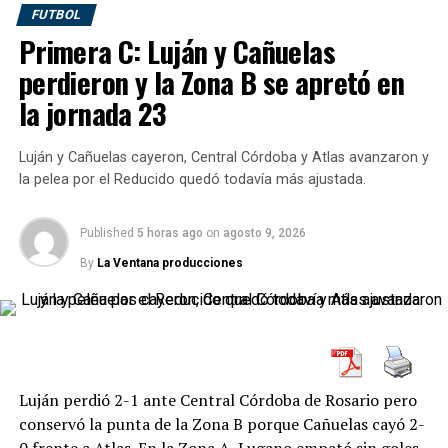
dos se resolvieron mediante tie-breaks, otras dos
FUTBOL
terminaron en sets corridos y Estambul necesitó tres
Primera C: Luján y Cañuelas
parciales para definir a su ganador.
perdieron y la Zona B se apretó en
Mazovia Open: Schwaerzler confirmó
la jornada 23
su gran semana
Luján y Cañuelas cayeron, Central Córdoba y Atlas avanzaron y
la pelea por el Reducido quedó todavía más ajustada.
Sede:
Grodzisk Mazowiecki, Polonia
Superficie:
dura
Campeón:
Published
Joel Schwaerzler
5 horas ago
on
agosto 9, 2026
Finalista:
Andrea Guerrieri
By
La Ventana producciones
Joel Schwaerzler
completó una excelente semana al
vencer a Andrea Guerrieri por
7-6(4) y 6-1
en la final del
Mazovia Open.
El primer parcial fue el momento más equilibrado de la
Luján perdió 2-1 ante Central Córdoba de Rosario pero
definición. Guerrieri sostuvo el ritmo del austríaco y
conservó la punta de la Zona B porque Cañuelas cayó 2-
obligó a resolver el set mediante un desempate. Allí,
0 frente a Atlas. En la Zona A, Lugano empató sin goles