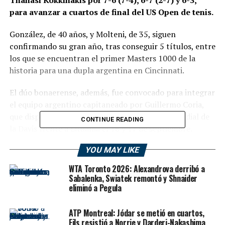
para avanzar a cuartos de final del US Open de tenis.
González, de 40 años, y Molteni, de 35, siguen
confirmando su gran año, tras conseguir 5 títulos, entre
los que se encuentran el primer Masters 1000 de la
historia para una dupla argentina en Cincinnati.
El dúo bonaerense, además, fue convocado para integrar
el equipo argentino capitaneado por Guillermo Coria,
que disputará la serie de playoffs del Grupo Mundial de
CONTINUE READING
la Davis frente a Lituania el 16 y 17 de septiembre.
En otro encuentro disputado hoy por la misma
YOU MAY LIKE
instancia, el marplatense Horacio Zeballos, en dupla
WTA Toronto 2026: Alexandrova derribó a
con el español Marcel Granollers, perdió ante el dúo
Sabalenka, Swiatek remontó y Shnaider
francés Nicolas Mahut-Pierre Hugues Herbert, por 7-6
eliminó a Pegula
(7-0), 4-6 y 6-4.
ATP Montreal: Jódar se metió en cuartos,
Tras esta derrota en dobles, y la de Sebastián Báez esta
Fils resistió a Norrie y Darderi-Nakashima