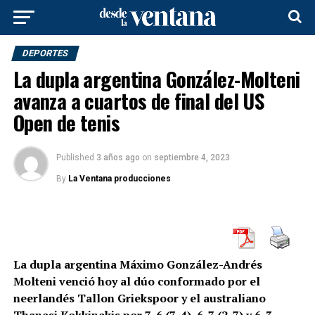
DEPORTES
La dupla argentina González-Molteni
avanza a cuartos de final del US
Open de tenis
Published
3 años ago
on
septiembre 4, 2023
By
La Ventana producciones
La dupla argentina Máximo González-Andrés
Molteni venció hoy al dúo conformado por el
neerlandés Tallon Griekspoor y el australiano
Thanasi Kokkinakis por 7-6 (7-4), 6-7 (2-7) y 6-3,