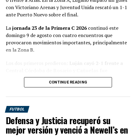
Schwaerzler fue más efectivo y se impuso por 7-4.
con Victoriano Arenas y Juventud Unida rescató un 1-1
ante Puerto Nuevo sobre el final.
La
jornada 23 de la Primera C 2026
continuó este
domingo 9 de agosto con cuatro encuentros que
provocaron movimientos importantes, principalmente
en la Zona B.
Los dos primeros perdieron:
Luján cayó 2-1 frente a
Central Córdoba de Rosario y Cañuelas fue
derrotado 2-0 por Atlas
. De esta manera, el Lujanero
CONTINUE READING
conserva sus tres puntos de ventaja sobre el Tambero.
El panorama cambió completamente en el segundo set.
Por la Zona A, Lugano igualó 0-0 frente a Victoriano
Con la ventaja emocional del primer parcial, el tercer
Arenas y llegó a 36 puntos, mientras que Juventud
favorito tomó rápidamente el control y apenas cedió un
FUTBOL
Unida empató 1-1 contra Puerto Nuevo gracias a un gol
juego para cerrar el partido después de
una hora y 27
Defensa y Justicia recuperó su
convertido en el sexto minuto adicionado.
minutos
.
mejor versión y venció a Newell’s en
Resultados confirmados de la