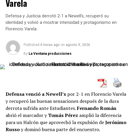
Varela
Schwaerzler completó así una semana en la que había
superado, entre otros, a Ilya Ivashka en cuartos de final
jornada 23
y a Mathys Erhard en semifinales. Ante Erhard necesitó
Defensa y Justicia derrotó 2-1 a Newell’s, recuperó su
remontar un primer set adverso antes de imponerse por
identidad y volvió a mostrar intensidad y protagonismo en
Partido
Resultado
3-6, 7-6(5) y 6-4.
Florencio Varela.
General Lamadrid – Deportivo Español
0-0
Final
Argentino de Rosario – Mercedes
2-0
Published
6 horas ago
on
agosto 9, 2026
By
La Ventana producciones
Berazategui – Centro Español
0-1
Campeón
Finalista
Resultado
Defensores de Cambaceres – Leandro N. Alem
2-0
Joel Schwaerzler
Andrea Guerrieri
7-6(4), 6-1
El Porvenir – Yupanqui
0-3
Estrella del Sur – J.J. Urquiza
1-0
Balance:
Schwaerzler terminó el torneo mostrando
capacidad para ganar partidos de características muy
Defensa venció a Newell’s
por 2-1 en Florencio Varela
Atlas – Cañuelas
2-0
diferentes. Superó situaciones de máxima presión
y recuperó las buenas sensaciones después de la dura
Luján – Central Córdoba (R)
1-2
durante la semana y, una vez ganado el tie-break de la
derrota sufrida ante Estudiantes.
Fernando Román
Juventud Unida – Puerto Nuevo
1-1
final, dominó completamente a Guerrieri.
abrió el marcador y
Tomás Pérez
amplió la diferencia
para un Halcón que aprovechó la expulsión de
Jerónimo
Lugano – Victoriano Arenas
0-0
Platzmann Open de Hagen: Gentzsch
Russo
y dominó buena parte del encuentro.