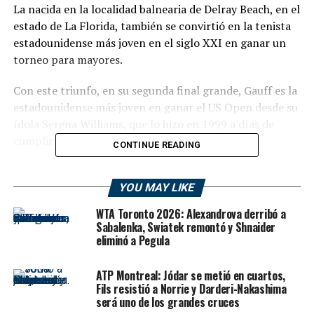
La nacida en la localidad balnearia de Delray Beach, en el
estado de La Florida, también se convirtió en la tenista
estadounidense más joven en el siglo XXI en ganar un
torneo para mayores.
Con este triunfo, en su segunda final grande, Gauff es la
estadounidense más joven en ganar el US Open desde su
ídola Serena Williams, que lo hizo en 1999 a días de
cumplir los 18 años.
CONTINUE READING
YOU MAY LIKE
La estadounidense Coco Gauff gana el US Open a los 19
WTA Toronto 2026: Alexandrova derribó a
Sabalenka, Swiatek remontó y Shnaider
años –
@CocoGauff
eliminó a Pegula
Coco, seguida con lupa en el mundo del tenis desde su
irrupción con 15 años, dio el salto definitivo a la élite
ATP Montreal: Jódar se metió en cuartos,
Fils resistió a Norrie y Darderi-Nakashima
con una exhibición de juego y carácter frente a la
será uno de los grandes cruces
próxima número uno del circuito.