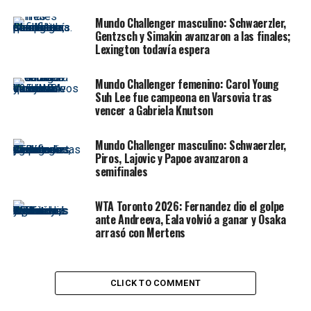
Mundo Challenger masculino: Schwaerzler,
Sabalenka, que logró su primera corona de Grand Slam a
Gentzsch y Simakin avanzaron a las finales;
principios de año en el Abierto de Australia, no ha
Lexington todavía espera
bajado este año de las semifinales y tiene garantizado
desbancar el lunes a la polaca Iga Swiatek como número
Mundo Challenger femenino: Carol Young
uno de la WTA.
Suh Lee fue campeona en Varsovia tras
vencer a Gabriela Knutson
Esta tarde, la potente tenista bielorrusa, de 25 años,
consiguió imponerse a las 25 mil personas que colmaron
Mundo Challenger masculino: Schwaerzler,
el estadio en Flushing Meadows en un primer set que se
Piros, Lajovic y Papoe avanzaron a
adjudicó con autoridad.
semifinales
Cuando Sabalenka avanzaba decidida hacia su primer
WTA Toronto 2026: Fernandez dio el golpe
título en Nueva York, la final dio un vuelco
ante Andreeva, Eala volvió a ganar y Osaka
arrasó con Mertens
extraordinario porque Gauff reaccionó con varias
acciones explosivas y recibió el respaldo de su público.
Desde hace pocos meses, Gauff trabaja bajos las órdenes
CLICK TO COMMENT
del español Pere Riba y el veterano ex tenista Brad