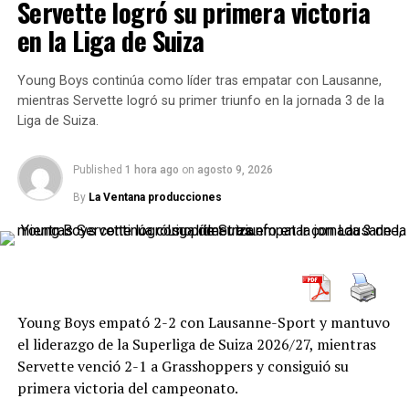
Servette logró su primera victoria
Hasta el momento se disputaron tres encuentros de la
fecha y se marcaron nueve goles. Universidad Católica,
en la Liga de Suiza
que abrió la jornada el viernes, venció 2-0 a Cobresal;
Everton goleó 4-1 a Huachipato y Coquimbo empató 1-1
Young Boys continúa como líder tras empatar con Lausanne,
con La Serena.
mientras Servette logró su primer triunfo en la jornada 3 de la
Liga de Suiza.
Resultados de la Jornada 18 hasta el
sábado
Published
1 hora ago
on
agosto 9, 2026
By
La Ventana producciones
Universidad Católica 2-0 Cobresal.
Huachipato 1-4 Everton.
Coquimbo Unido 1-1 Deportes La Serena.
Huachipato 1-4 Everton: los
Young Boys empató 2-2 con Lausanne-Sport y mantuvo
el liderazgo de la Superliga de Suiza 2026/27, mientras
Ruleteros fueron contundentes en
Servette venció 2-1 a Grasshoppers y consiguió su
primera victoria del campeonato.
Talcahuano