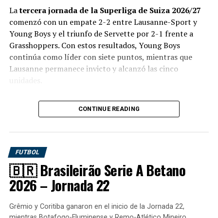
La
tercera jornada de la Superliga de Suiza 2026/27
Everton consiguió uno de sus mejores triunfos de la
comenzó con un empate 2-2 entre Lausanne-Sport y
temporada al derrotar 4-1 a Huachipato en el estadio
Young Boys y el triunfo de Servette por 2-1 frente a
CAP Acero. El equipo de Viña del Mar dominó el primer
Grasshoppers. Con estos resultados, Young Boys
tiempo, convirtió tres goles antes del descanso y dejó
continúa como líder con siete puntos, mientras que
prácticamente resuelto el encuentro.
Lausanne permanece invicto y alcanzó las cinco
unidades.
Julián Alfaro abrió el marcador a los 20 minutos después
de recibir una asistencia de Alan Medina y definir desde
Resultados de la jornada 3
un ángulo complicado. La visita encontró espacios con
CONTINUE READING
facilidad y aprovechó los problemas defensivos del
conjunto acerero.
Fecha
Partido
Resultado
08/08
Lausanne-Sport – Young Boys
2-2
FUTBOL
08/08
Servette – Grasshoppers
2-1
🇧🇷 Brasileirão Serie A Betano
2026 – Jornada 22
La jornada continúa el domingo 9 de agosto con
Lugano-Zúrich, Basilea-Thun, Sion-Vaduz y St.
Grêmio y Coritiba ganaron en el inicio de la Jornada 22,
Gallen-Lucerna
.
mientras Botafogo-Fluminense y Remo-Atlético Mineiro