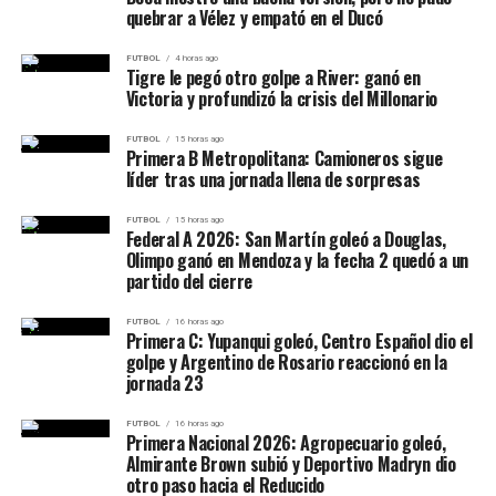
cargado de polémica.
quebrar a Vélez y empató en el Ducó
volea el 2-1 definitivo.
La Serena comenzó mejor. Gonzalo Figueroa estuvo muy
FUTBOL
4 horas ago
Goles
Tigre le pegó otro golpe a River: ganó en
cerca de abrir el marcador a los cinco minutos con un
Victoria y profundizó la crisis del Millonario
remate cruzado que impactó en el poste. Coquimbo
12′:
Amir Abrashi
(Grasshoppers), 0-1.
logró equilibrar posteriormente el desarrollo y comenzó
FUTBOL
15 horas ago
Primera B Metropolitana: Camioneros sigue
29′:
Samuel Mráz
(Servette), 1-1.
a controlar con mayor frecuencia la posesión.
líder tras una jornada llena de sorpresas
75′:
Mathis Lambourde
(Servette), 2-1.
FUTBOL
15 horas ago
Federal A 2026: San Martín goleó a Douglas,
Incidencia principal
Pero la reacción del equipo gaúcho fue inmediata.
Olimpo ganó en Mendoza y la fecha 2 quedó a un
partido del cierre
Apenas habían transcurrido
dos minutos del
Hassane Imourane fue expulsado a los 59 minutos
complemento
cuando
Wallace
consiguió el empate. El
por doble amarilla
. Grasshoppers debió disputar más
FUTBOL
16 horas ago
Primera C: Yupanqui goleó, Centro Español dio el
gol modificó el escenario y permitió que Grêmio
de media hora con diez futbolistas.
golpe y Argentino de Rosario reaccionó en la
afrontara prácticamente todo el segundo período con
jornada 23
Formaciones
la posibilidad concreta de remontar.
FUTBOL
16 horas ago
Primera Nacional 2026: Agropecuario goleó,
Servette:
El partido permaneció abierto hasta los minutos finales.
Edvinas Gertmonas; Quentin Maceiras, Steve
Almirante Brown subió y Deportivo Madryn dio
Rouiller, Marco Burch, Bradley Mazikou; Miroslav
São Paulo buscó sostener el punto y Grêmio insistió
otro paso hacia el Reducido
El campeón chileno generó aproximaciones, pero