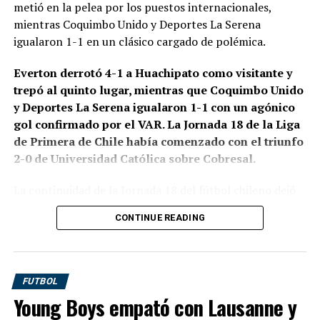
metió en la pelea por los puestos internacionales,
ver a Venus y Serena (Williams) competir, es increíble
mientras Coquimbo Unido y Deportes La Serena
estar aquí. Quiero dar las gracias a mis abuelos y mis
igualaron 1-1 en un clásico cargado de polémica.
hermanos, que están en casa”.
Everton derrotó 4-1 a Huachipato como visitante y
trepó al quinto lugar, mientras que Coquimbo Unido
RELATED TOPICS:
ARGENTINA
ARYNA SABALENKA
y Deportes La Serena igualaron 1-1 con un agónico
COCO GAUFF
TENIS
US OPEN
gol confirmado por el VAR. La Jornada 18 de la Liga
UP NEXT
de Primera de Chile había comenzado con el triunfo
“Tuvimos un muy mal partido conceptual e
2-0 de Universidad Católica sobre Cobresal.
individualmente”, analizó Gago
La continuidad de la Jornada 18 del fútbol chileno dejó
DON'T MISS
dos partidos muy diferentes. Everton mostró
San Martín de Tucumán goleó a Gimnasia (M) y quedó a
CONTINUE READING
contundencia y consiguió una categórica victoria en
un punto del líder de la Zona A
Talcahuano, mientras que el Clásico de la Cuarta Región
entre Coquimbo Unido y Deportes La Serena terminó
igualado después de un cierre cargado de expulsiones y
FUTBOL
controversia arbitral.
Young Boys empató con Lausanne y