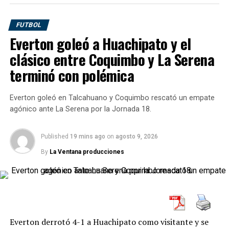
Gilbert, quien fuera coach de Andre Agassi y Andy
Roddick entre otros. Y en este ciclo suma 18 victorias y
FUTBOL
solo una derrota.
Everton goleó a Huachipato y el
clásico entre Coquimbo y La Serena
terminó con polémica
Everton goleó en Talcahuano y Coquimbo rescató un empate
agónico ante La Serena por la Jornada 18.
Published
19 mins ago
on
agosto 9, 2026
By
La Ventana producciones
Durante la entrega de premios, la estadounidense tomo
la palabra y agradeció a sus padres: “Hoy es la primera
vez que veo a mi padre llorar, él no quiere que lo diga. Él
se cree muy duro, pero no lo es. Gracias por creer en mí
Everton derrotó 4-1 a Huachipato como visitante y se
desde el principio. Mi padre me traía a este torneo para