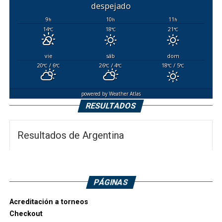
despejado
9
10
11
h
h
h
14
18
21
°C
°C
°C
vie
sáb
dom
20
/ 6
26
/ 4
18
/ 5
°C
°C
°C
°C
°C
°C
powered by
Weather Atlas
RESULTADOS
Resultados de Argentina
PÁGINAS
Acreditación a torneos
Checkout