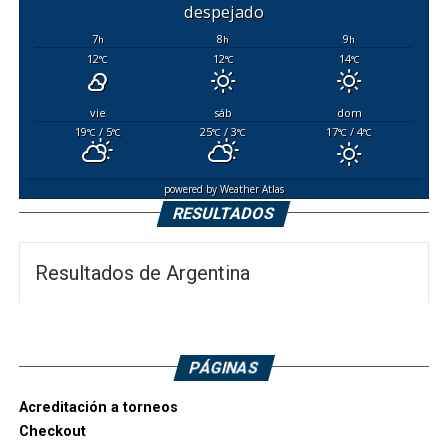
despejado
7
8
9
h
h
h
12
12
14
°C
°C
°C
vie
sáb
dom
19
/ 5
25
/ 3
17
/ 4
°C
°C
°C
°C
°C
°C
powered by
Weather Atlas
RESULTADOS
Resultados de Argentina
PÁGINAS
Acreditación a torneos
Checkout