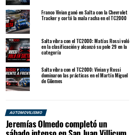
de allí construyó una trayectoria ascendente que lo
llevó primero al plano nacional y luego a convertirse en
Franco Vivian ganó en Salta con la Chevrolet
protagonista dentro del TC2000.
Tracker y cortó la mala racha en el TC2000
El homenaje del TC2000 no fue solo una mención
histórica. Fue un acto de memoria deportiva para
Salta vibra con el TC2000: Matías Rossi voló
mantener viva la figura de un piloto que, con apenas 23
en la clasificación y alcanzó su pole 29 en la
años, ya había dejado señales claras de grandeza. Su
categoría
nombre sigue asociado a la velocidad, a la humildad, al
talento natural y a una jornada inolvidable en “El
Salta vibra con el TC2000: Vivian y Rossi
Zonda”, donde consiguió su última victoria antes de la
dominaron las prácticas en el Martín Miguel
tragedia.
de Güemes
De Orán al automovilismo
nacional
AUTOMOVILISMO
La historia de Nicolás Vuyovich representa también una
Jeremías Olmedo completó un
parte importante del deporte salteño. Surgido desde el
sábado intenso en San Juan Villicum
norte argentino, logró abrirse camino en un ambiente