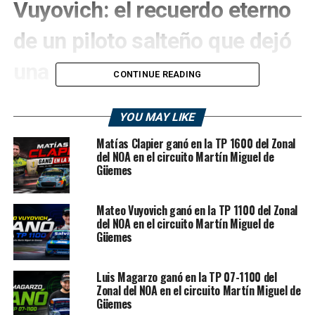
Vuyovich: el recuerdo eterno
de un piloto salteño que dejó
una huella imborrable
CONTINUE READING
El
TC2000
volvió a abrir un espacio para la memoria, la
YOU MAY LIKE
emoción y el reconocimiento. Este
8 de mayo de 2026
se cumplieron
21 años del fallecimiento de Nicolás
Matías Clapier ganó en la TP 1600 del Zonal
Vuyovich
, uno de los pilotos salteños más recordados
del NOA en el circuito Martín Miguel de
Güemes
del automovilismo argentino, cuya historia quedó
grabada para siempre por su talento, su estilo ganador y
una carrera deportiva que todavía prometía mucho más.
Mateo Vuyovich ganó en la TP 1100 del Zonal
del NOA en el circuito Martín Miguel de
Nacido en
Orán, provincia de Salta
, el
29 de junio de
Güemes
1981
, Vuyovich fue uno de esos pilotos que desde muy
joven mostró condiciones especiales. Su camino
Luis Magarzo ganó en la TP 07-1100 del
comenzó en el karting, donde rápidamente se destacó y
Zonal del NOA en el circuito Martín Miguel de
logró
dos títulos provinciales en 1992 y 1993
. A partir
Güemes