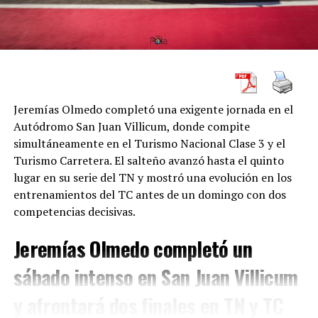
de las categorías más importantes y tecnológicas del
país, donde debutó en
2002
.
Su llegada al TC2000 y sus dos
victorias
Jeremías Olmedo completó una exigente jornada en el
Nicolás Vuyovich debutó en el
TC2000 en 2002
y
Autódromo San Juan Villicum, donde compite
disputó
31 carreras
dentro de la categoría. En ese
simultáneamente en el Turismo Nacional Clase 3 y el
recorrido consiguió
dos victorias
, ambas de enorme
Turismo Carretera. El salteño avanzó hasta el quinto
valor para su carrera y para la memoria del
lugar en su serie del TN y mostró una evolución en los
automovilismo argentino.
entrenamientos del TC antes de un domingo con dos
competencias decisivas.
Su primer triunfo llegó el
13 de octubre de 2002
en el
Jeremías Olmedo completó un
Autódromo “Oscar y Juan Gálvez” de Buenos Aires
,
correspondiente a la fecha 11 de aquella temporada. Lo
sábado intenso en San Juan Villicum
hizo con un
Honda Civic
del equipo
Alisi Competición
,
en una victoria que confirmó su capacidad para
y afrontará dos finales en TN y TC
competir y ganar en el máximo nivel nacional.