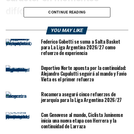
difíciles”
CONTINUE READING
Las
declaraciones de De Cecco post temporada
YOU MAY LIKE
dejaron una mirada clara sobre lo que significó la
campaña 2025/26 para
Salta Basket
. El entrenador
Federico Gobetti se suma a Salta Basket
salteño realizó un balance profundo de lo vivido por Los
para La Liga Argentina 2026/27 como
refuerzo de experiencia
Infernales en
La Liga Argentina
, donde el equipo
cumplió objetivos importantes, volvió a meterse en
playoffs, eliminó a
Estudiantes de Tucumán
en una
Deportivo Norte apuesta por la continuidad:
Alejandro Cupulutti seguirá al mando y Favio
serie durísima y terminó su recorrido ante
San Isidro
,
Vieta es el primer refuerzo
uno de los grandes candidatos al ascenso.
Rocamora aseguró cinco refuerzos de
Para
Ricardo De Cecco
, la temporada dejó un saldo
jerarquía para la Liga Argentina 2026/27
positivo, aunque también una sensación lógica de que el
equipo pudo haber dado un paso más. Salta Basket se
Con Genovese al mando, Ciclista Juninense
metió entre los ocho mejores de la
Conferencia Norte
,
inicia una nueva etapa con Herrera y la
superó la reclasificación y compitió en octavos de final
continuidad de Larraza
pese a la baja de
Tomás Botta
, una de sus piezas más