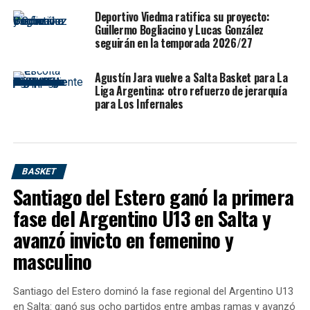
importantes.
Deportivo Viedma ratifica su proyecto:
Guillermo Bogliacino y Lucas González
“El equipo fue competitivo durante toda la temporada,
seguirán en la temporada 2026/27
logró sostener una regularidad importante en fase
regular y mostró carácter en momentos difíciles”,
Agustín Jara vuelve a Salta Basket para La
señaló el entrenador, marcando uno de los puntos
Liga Argentina: otro refuerzo de jerarquía
para Los Infernales
centrales de su análisis. Esa frase resume buena parte
del recorrido infernal: un equipo que tuvo altibajos,
pero que nunca perdió su compromiso competitivo.
Un balance positivo, con sabor
BASKET
Santiago del Estero ganó la primera
agridulce
fase del Argentino U13 en Salta y
De Cecco no esquivó la autocrítica. Al analizar la
avanzó invicto en femenino y
temporada, reconoció que el balance fue positivo, pero
masculino
también admitió que quedó una sensación agridulce por
haber estado cerca de avanzar un poco más.
Santiago del Estero dominó la fase regional del Argentino U13
en Salta: ganó sus ocho partidos entre ambas ramas y avanzó