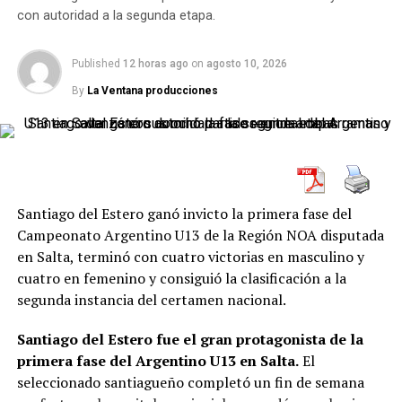
Salta Basket cumplió con uno de los principales
con autoridad a la segunda etapa.
objetivos de la campaña: ingresar a playoffs y
sostenerse dentro del lote competitivo de la
Conferencia Norte. Lo hizo en una zona pareja, exigente
Published
12 horas ago
on
agosto 10, 2026
y cargada de rivales con aspiraciones fuertes.
By
La Ventana producciones
La fase regular fue de mucho desgaste. Los Infernales
tuvieron momentos altos, partidos de gran nivel y
también pasajes donde les costó mantener la
regularidad. Aun así, lograron construir una campaña
Santiago del Estero ganó invicto la primera fase del
sólida, con una identidad reconocible y con respuestas
Campeonato Argentino U13 de la Región NOA disputada
importantes en escenarios de presión.
en Salta, terminó con cuatro victorias en masculino y
Para el entrenador, haber sostenido competitividad en
cuatro en femenino y consiguió la clasificación a la
una liga tan dura es un aspecto para valorar. La Liga
segunda instancia del certamen nacional.
Argentina exige viajes, rotación, fortaleza mental y
Santiago del Estero fue el gran protagonista de la
capacidad de adaptación. En ese contexto, Salta Basket
primera fase del Argentino U13 en Salta.
El
logró mantenerse de pie y llegar a la postemporada con
seleccionado santiagueño completó un fin de semana
argumentos.