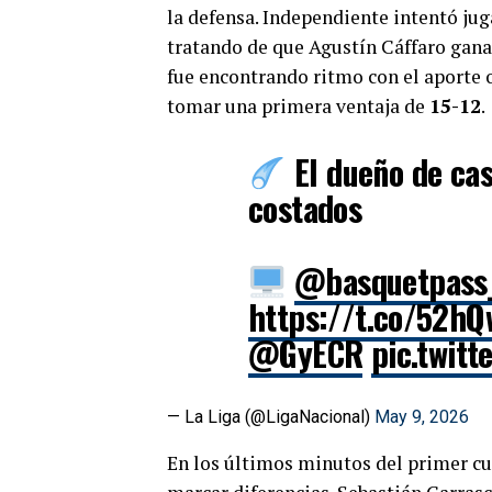
la defensa. Independiente intentó jug
tratando de que Agustín Cáffaro gana
fue encontrando ritmo con el aporte 
tomar una primera ventaja de
15-12
.
El dueño de cas
costados
@basquetpass
https://t.co/52h
@GyECR
pic.twit
— La Liga (@LigaNacional)
May 9, 2026
En los últimos minutos del primer c