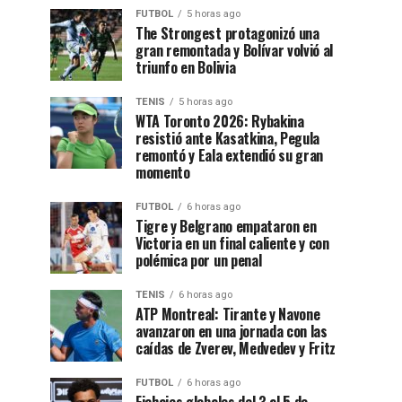
FUTBOL
5 horas ago
The Strongest protagonizó una
gran remontada y Bolívar volvió al
triunfo en Bolivia
TENIS
5 horas ago
WTA Toronto 2026: Rybakina
resistió ante Kasatkina, Pegula
remontó y Eala extendió su gran
momento
FUTBOL
6 horas ago
Tigre y Belgrano empataron en
Victoria en un final caliente y con
polémica por un penal
TENIS
6 horas ago
ATP Montreal: Tirante y Navone
avanzaron en una jornada con las
caídas de Zverev, Medvedev y Fritz
FUTBOL
6 horas ago