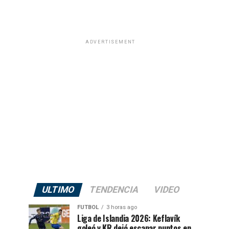
ADVERTISEMENT
ULTIMO
TENDENCIA
VIDEO
FUTBOL
3 horas ago
Liga de Islandia 2026: Keflavík
goleó y KR dejó escapar puntos en