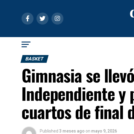
BASKET
Gimnasia se llevó
Independiente y 
cuartos de final 
Published
3 meses ago
on
mayo 9, 2026