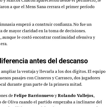
co y Marcos Chacón aparecieron desde el perímetro, le
daron a que el Mens Sana cerrara el primer período
Gimnasia empezó a construir confianza. No fue un
a de mayor claridad en la toma de decisiones.
 aunque le costó encontrar continuidad ofensiva y
uera.
diferencia antes del descanso
mpliar la ventaja y llevarla a los dos dígitos. El equipo
buenos pasajes con Cisneros y Carrasco, dos jugadores
cal durante gran parte de la primera mitad.
ones de
Felipe Barrionuevo
y
Rolando Vallejos
,
o de Oliva cuando el partido empezaba a inclinarse del