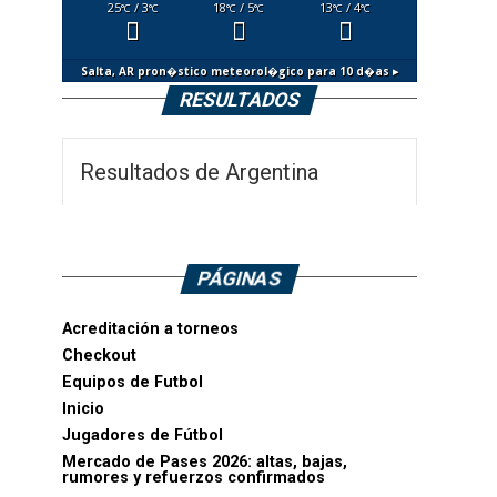
25
/ 3
18
/ 5
13
/ 4
°C
°C
°C
°C
°C
°C
Salta, AR
pron�stico meteorol�gico para 10 d�as ▸
RESULTADOS
Resultados de Argentina
PÁGINAS
Acreditación a torneos
Checkout
Equipos de Futbol
Inicio
Jugadores de Fútbol
Mercado de Pases 2026: altas, bajas,
rumores y refuerzos confirmados