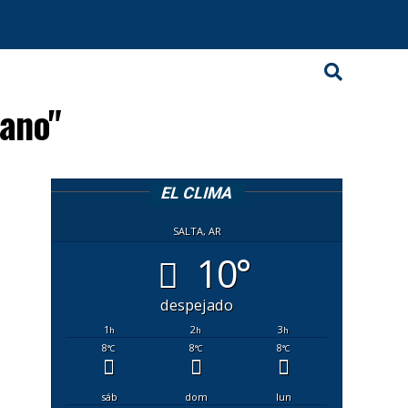
lano"
EL CLIMA
SALTA, AR
10°
despejado
1
2
3
h
h
h
8
8
8
°C
°C
°C
sáb
dom
lun