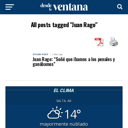
All posts tagged "Juan Rago"
STICKY POST
2 años ago
Juan Rago: “Soñé que íbamos a los penales y
ganábamos”
EL CLIMA
SALTA, AR
14°
mayormente nublado