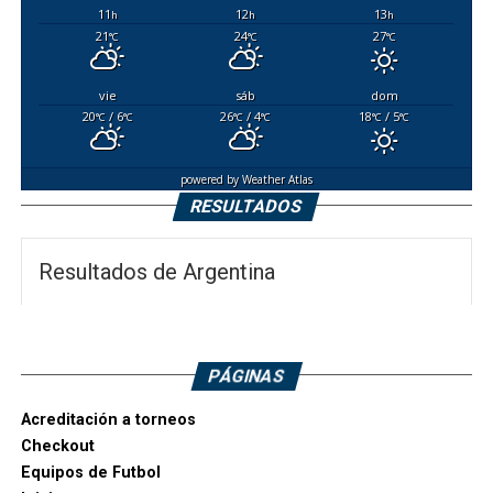
11
12
13
h
h
h
21
24
27
°C
°C
°C
vie
sáb
dom
20
/ 6
26
/ 4
18
/ 5
°C
°C
°C
°C
°C
°C
powered by
Weather Atlas
RESULTADOS
Resultados de Argentina
PÁGINAS
Acreditación a torneos
Checkout
Equipos de Futbol