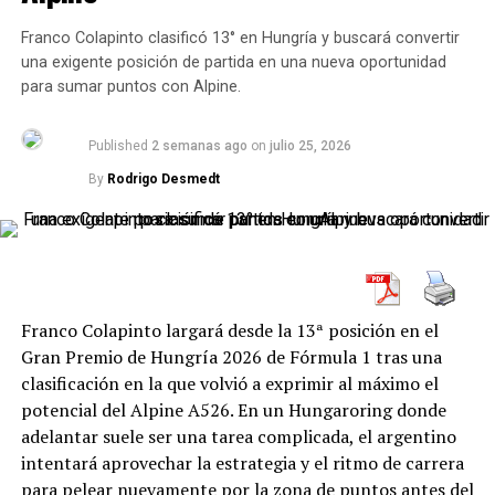
temporada. Franco Colapinto cruzó la meta en la 15ª
liderazgo del campeonato.
posición, Pierre Gasly finalizó 12° y ninguno de los dos
Franco Colapinto clasificó 13° en Hungría y buscará convertir
pilotos tuvo posibilidades reales de pelear por la zona de
El podio quedó conformado por:
una exigente posición de partida en una nueva oportunidad
puntos.
para sumar puntos con Alpine.
No se trata solamente de cambiar de auto. También
Agustín Canapino
debe trabajar con dos grupos técnicos, interpretar
Published
2 semanas ago
on
julio 25, 2026
Facundo Ardusso
devoluciones distintas y mantener la concentración
By
Rodrigo Desmedt
Lucas Vicino
durante una programación cargada de actividad.
Mientras que Jorge Barrio y Julián Santero completaron
Primeros kilómetros oficiales con el
los cinco primeros lugares.
Camaro del Canning Motorsports
Franco Colapinto largará desde la 13ª posición en el
La jornada comenzó con los entrenamientos del
Así quedó el campeonato
Gran Premio de Hungría 2026 de Fórmula 1 tras una
Turismo Carretera. Olmedo tuvo su primer día oficial de
clasificación en la que volvió a exprimir al máximo el
trabajo con el Chevrolet Camaro del Canning
Tras seis fechas disputadas, las principales posiciones
Más allá del resultado, lo más preocupante fue la
potencial del Alpine A526. En un Hungaroring donde
Motorsports, iniciando una etapa de conocimiento y
son:
diferencia de rendimiento respecto de Racing Bulls, Audi
adelantar suele ser una tarea complicada, el argentino
adaptación al nuevo auto.
e incluso Aston Martin, rivales directos que mostraron
intentará aprovechar la estrategia y el ritmo de carrera
Posición
Piloto
Puntos
En el primer entrenamiento terminó en la posición 26.
una evolución técnica muy superior.
para pelear nuevamente por la zona de puntos antes del