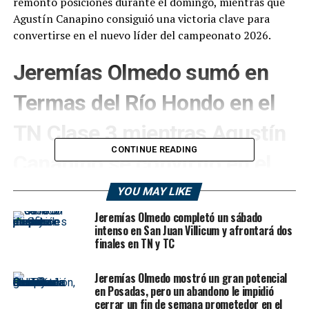
remontó posiciones durante el domingo, mientras que
Agustín Canapino consiguió una victoria clave para
convertirse en el nuevo líder del campeonato 2026.
Jeremías Olmedo sumó en
Termas del Río Hondo en el
TN Clase 3 mientras Agustín
CONTINUE READING
Canapino se convirtió en el
nuevo líder del campeonato
YOU MAY LIKE
Jeremías Olmedo completó un sábado
El Turismo Nacional Clase 3 completó la primera mitad
intenso en San Juan Villicum y afrontará dos
de su temporada 2026 en el Autódromo Internacional
finales en TN y TC
de Termas de Río Hondo con una carrera cargada de
emociones, sobrepasos y cambios importantes en la
Jeremías Olmedo mostró un gran potencial
lucha por el campeonato.
en Posadas, pero un abandono le impidió
cerrar un fin de semana prometedor en el