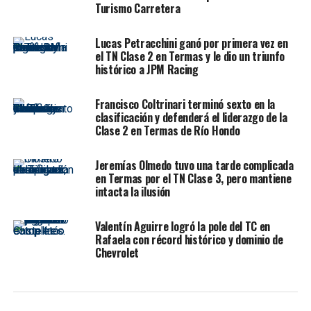
Turismo Carretera
El gran ganador del fin de semana fue
Agustín
Canapino
, quien consiguió su tercera victoria de la
Lucas Petracchini ganó por primera vez en
temporada con el Chevrolet Cruze del Salvita Racing,
el TN Clase 2 en Termas y le dio un triunfo
sumó la totalidad de los puntos disponibles y desplazó a
histórico a JPM Racing
Facundo Chapur de la cima del campeonato.
Francisco Coltrinari terminó sexto en la
Para
Jeremías Olmedo
, representante de Rosario de la
clasificación y defenderá el liderazgo de la
Frontera, el balance dejó sensaciones encontradas. El
Clase 2 en Termas de Río Hondo
salteño fue uno de los grandes protagonistas durante
los entrenamientos, pero un error en la clasificación
Jeremías Olmedo tuvo una tarde complicada
condicionó todo su fin de semana. Sin embargo, logró
en Termas por el TN Clase 3, pero mantiene
intacta la ilusión
recuperarse durante el domingo para rescatar puntos
importantes y seguir consolidándose en una categoría
de altísimo nivel.
Valentín Aguirre logró la pole del TC en
Rafaela con récord histórico y dominio de
Chevrolet
Un sábado prometedor que
terminó de la peor manera