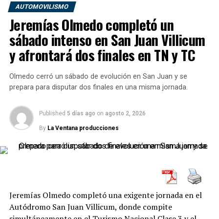
AUTOMOVILISMO
Desde la primera salida a pista, Olmedo demostró que
Jeremías Olmedo completó un
tenía potencial para pelear por los puestos de
sábado intenso en San Juan Villicum
privilegio.
y afrontará dos finales en TN y TC
Las condiciones climáticas fueron muy complicadas. La
neblina y la llovizna permanente redujeron
Olmedo cerró un sábado de evolución en San Juan y se
considerablemente la adherencia del circuito
prepara para disputar dos finales en una misma jornada.
santiagueño, pero el piloto salteño consiguió adaptarse
rápidamente.
Published
5 días ago
on
agosto 2, 2026
Los resultados fueron contundentes:
By
La Ventana producciones
1° en el primer entrenamiento.
2° en el entrenamiento general.
Todo hacía pensar que podía pelear por la pole
Jeremías Olmedo completó una exigente jornada en el
position.
Autódromo San Juan Villicum, donde compite
simultáneamente en el Turismo Nacional Clase 3 y el