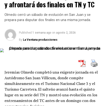
y afrontará dos finales en TN y TC
Olmedo cerró un sábado de evolución en San Juan y se
prepara para disputar dos finales en una misma jornada.
Published
1 semana ago
on
agosto 2, 2026
By
La Ventana producciones
El salteño encontró el momento justo para atacar.
Durante la primera parte de la carrera, Exequiel Bastidas
había liderado la competencia, pero Petracchini logró
superarlo y comenzó a construir el camino hacia su
primera victoria en el TN Clase 2.
Jeremías Olmedo completó una exigente jornada en el
El resultado representa un salto importante en su
Autódromo San Juan Villicum, donde compite
campaña deportiva. Después de haber mostrado
simultáneamente en el Turismo Nacional Clase 3 y el
velocidad en distintas fechas del año, incluida la pole
Turismo Carretera. El salteño avanzó hasta el quinto
position conseguida en Paraná al inicio del campeonato,
lugar en su serie del TN y mostró una evolución en los
Petracchini finalmente pudo transformar ese potencial
entrenamientos del TC antes de un domingo con dos
en una victoria.