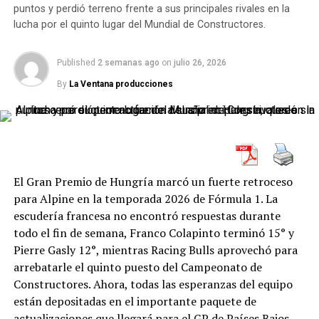
clasificación general, ganó su serie y luego se quedó con
tarde, se subió al Chevrolet Cruze del Salvita Racing
puntos y perdió terreno frente a sus principales rivales en la
la final, cerrando el mejor fin de semana de su
para disputar la tercera serie clasificatoria de la Clase 3
lucha por el quinto lugar del Mundial de Constructores.
temporada.
del Turismo Nacional.
Published
2 semanas ago
on
julio 26, 2026
Las series: una señal antes del
El balance dejó señales positivas. En el TC avanzó seis
By
La Ventana producciones
posiciones entre el primer y el segundo entrenamiento,
gran golpe
mientras que en el TN completó una buena serie y cruzó
la bandera a cuadros en el quinto puesto. El desafío
Antes de la final, la actividad del domingo ya había
ahora será trasladar esa evolución a dos carreras
dejado señales claras. Exequiel Bastidas, Renzo Blotta y
extensas, exigentes y con muy poco margen para la
Lucas Petracchini ganaron las tres series clasificatorias
desconcentración.
El Gran Premio de Hungría marcó un fuerte retroceso
del TN Clase 2.
para Alpine en la temporada 2026 de Fórmula 1. La
Olmedo en San Juan: un fin de
escudería francesa no encontró respuestas durante
Petracchini se impuso en la tercera batería con un
todo el fin de semana, Franco Colapinto terminó 15° y
semana con doble actividad
tiempo de 9m55s090, superando por 2s149 a Juan
Pierre Gasly 12°, mientras Racing Bulls aprovechó para
Martín Eluchans. Detrás finalizaron Francisco
arrebatarle el quinto puesto del Campeonato de
Coltrinari, Franco Bodrato Mionetto y Tomás Vitar.
La presencia de Jeremías Olmedo en San Juan tiene una
Constructores. Ahora, todas las esperanzas del equipo
particularidad poco habitual: el salteño debe alternar
Ese triunfo parcial fue clave para posicionarse de buena
están depositadas en el importante paquete de
durante el mismo fin de semana entre el Turismo
manera de cara a la final y confirmar que el Chevrolet
actualizaciones que llegará para el GP de Países Bajos.