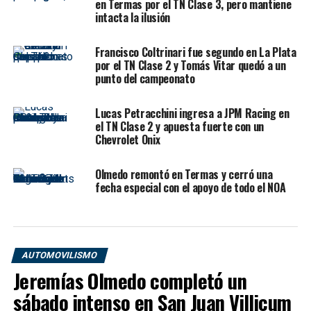
en Termas por el TN Clase 3, pero mantiene
Petracchini, Exequiel Bastidas y Maximiliano Bestani,
intacta la ilusión
quienes completaron el podio. Para JPM Racing fue una
jornada inolvidable, ya que ubicó a sus dos pilotos
Francisco Coltrinari fue segundo en La Plata
dentro de los tres primeros lugares.
por el TN Clase 2 y Tomás Vitar quedó a un
punto del campeonato
Un triunfo con sello salteño y
Lucas Petracchini ingresa a JPM Racing en
trabajo de equipo
el TN Clase 2 y apuesta fuerte con un
Chevrolet Onix
Petracchini ganó con el Chevrolet Onix atendido por
Gabriel Rodríguez y motorizado por Rubén Guerini. Ese
Olmedo remontó en Termas y cerró una
dato también marcó una particularidad fuerte del fin de
fecha especial con el apoyo de todo el NOA
semana: los motores de Guerini ocuparon los tres
escalones del podio, confirmando un rendimiento
contundente en Termas.
AUTOMOVILISMO
Jeremías Olmedo completó un
sábado intenso en San Juan Villicum