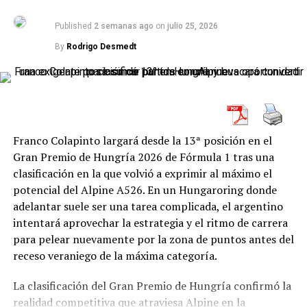
No se trata solamente de cambiar de auto. También
167 unidades, a solo siete puntos del nuevo líder. La
debe trabajar con dos grupos técnicos, interpretar
lucha por el título quedó mucho más abierta de cara a la
Published
2 semanas ago
on
julio 25, 2026
devoluciones distintas y mantener la concentración
segunda mitad del calendario.
By
Rodrigo Desmedt
durante una programación cargada de actividad.
Principales posiciones del
Primeros kilómetros oficiales con el
campeonato
Camaro del Canning Motorsports
Tomás Vitar – 183 puntos
Franco Colapinto largará desde la 13ª posición en el
La jornada comenzó con los entrenamientos del
Gran Premio de Hungría 2026 de Fórmula 1 tras una
Turismo Carretera. Olmedo tuvo su primer día oficial de
Francisco Coltrinari – 173 puntos
clasificación en la que volvió a exprimir al máximo el
trabajo con el Chevrolet Camaro del Canning
Exequiel Bastidas – 167 puntos
Más allá del resultado, lo más preocupante fue la
potencial del Alpine A526. En un Hungaroring donde
Motorsports, iniciando una etapa de conocimiento y
diferencia de rendimiento respecto de Racing Bulls, Audi
adelantar suele ser una tarea complicada, el argentino
Martín Leston – 125 puntos
adaptación al nuevo auto.
e incluso Aston Martin, rivales directos que mostraron
intentará aprovechar la estrategia y el ritmo de carrera
Santino Balerini – 121 puntos
En el primer entrenamiento terminó en la posición 26.
una evolución técnica muy superior.
para pelear nuevamente por la zona de puntos antes del
En la segunda sesión consiguió avanzar hasta el puesto
receso veraniego de la máxima categoría.
Datos relevantes del triunfo de
20, lo que representó una mejora de seis lugares entre
Franco Colapinto nunca encontró
Petracchini
La clasificación del Gran Premio de Hungría confirmó la
ambas tandas.
realidad competitiva que atraviesa Alpine en la