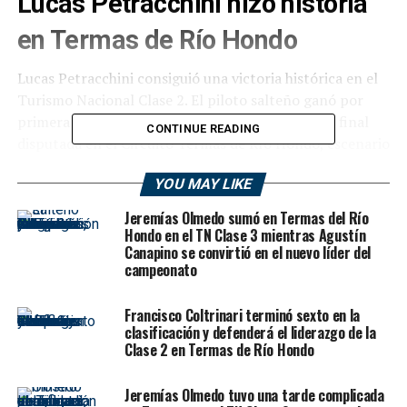
Lucas Petracchini hizo historia
en Termas de Río Hondo
Lucas Petracchini consiguió una victoria histórica en el
Turismo Nacional Clase 2. El piloto salteño ganó por
primera vez en la divisional tras imponerse en la final
CONTINUE READING
disputada en el Circuito Termas de Río Hondo, escenario
de la sexta fecha del Campeonato 2026 Río Uruguay
YOU MAY LIKE
Seguros.
Jeremías Olmedo sumó en Termas del Río
El triunfo llegó en el cierre de la primera mitad de la
Hondo en el TN Clase 3 mientras Agustín
temporada y tuvo un valor especial para el
Canapino se convirtió en el nuevo líder del
campeonato
automovilismo salteño. Petracchini, que venía de
incorporarse a JPM Racing en las fechas anteriores,
logró capitalizar el potencial del Chevrolet Onix y se
Francisco Coltrinari terminó sexto en la
clasificación y defenderá el liderazgo de la
quedó con una carrera clave dentro de una categoría
Clase 2 en Termas de Río Hondo
extremadamente competitiva.
Jeremías Olmedo tuvo una tarde complicada
La final tuvo como protagonistas principales a