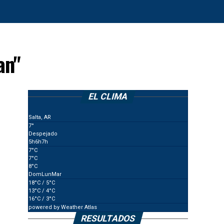
an"
EL CLIMA
Salta, AR
7°
Despejado
5
h
6
h
7
h
7
°C
7
°C
8
°C
Dom
Lun
Mar
18
°C
/ 5
°C
13
°C
/ 4
°C
16
°C
/ 3
°C
powered by
Weather Atlas
RESULTADOS