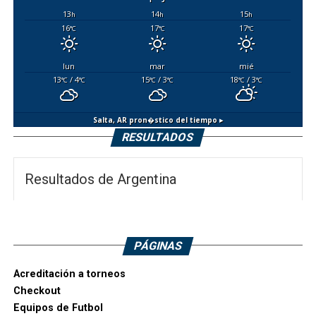
13
14
15
h
h
h
16
17
17
°C
°C
°C
lun
mar
mié
13
/ 4
15
/ 3
18
/ 3
°C
°C
°C
°C
°C
°C
Salta, AR
pron�stico del tiempo ▸
RESULTADOS
Resultados de Argentina
PÁGINAS
Acreditación a torneos
Checkout
Equipos de Futbol