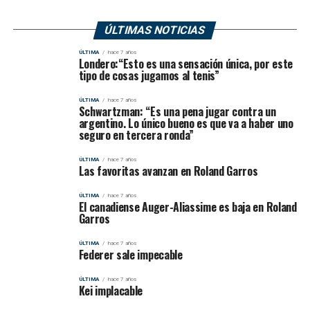
ÚLTIMAS NOTICIAS
ÚLTIMA
hace 7 años
Londero:“Esto es una sensación única, por este
tipo de cosas jugamos al tenis”
ÚLTIMA
hace 7 años
Schwartzman: “Es una pena jugar contra un
argentino. Lo único bueno es que va a haber uno
seguro en tercera ronda”
ÚLTIMA
hace 7 años
Las favoritas avanzan en Roland Garros
ÚLTIMA
hace 7 años
El canadiense Auger-Aliassime es baja en Roland
Garros
ÚLTIMA
hace 7 años
Federer sale impecable
ÚLTIMA
hace 7 años
Kei implacable