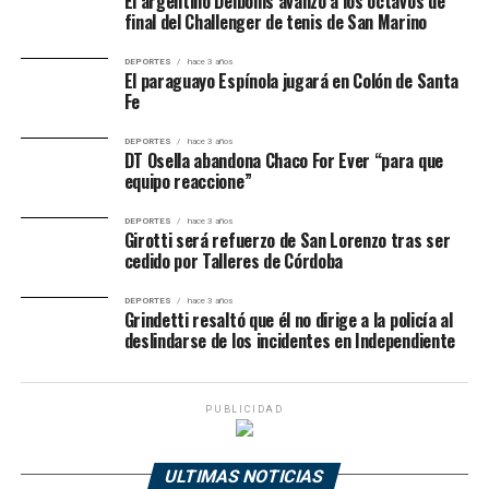
El argentino Delbonis avanzó a los octavos de
final del Challenger de tenis de San Marino
DEPORTES
hace 3 años
El paraguayo Espínola jugará en Colón de Santa
Fe
DEPORTES
hace 3 años
DT Osella abandona Chaco For Ever “para que
equipo reaccione”
DEPORTES
hace 3 años
Girotti será refuerzo de San Lorenzo tras ser
cedido por Talleres de Córdoba
DEPORTES
hace 3 años
Grindetti resaltó que él no dirige a la policía al
deslindarse de los incidentes en Independiente
PUBLICIDAD
ULTIMAS NOTICIAS