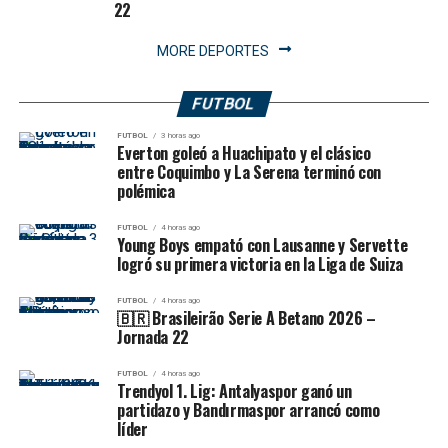
22
MORE DEPORTES
FUTBOL
FUTBOL
3 horas ago
Everton goleó a Huachipato y el clásico
entre Coquimbo y La Serena terminó con
polémica
FUTBOL
4 horas ago
Young Boys empató con Lausanne y Servette
logró su primera victoria en la Liga de Suiza
FUTBOL
4 horas ago
🇧🇷 Brasileirão Serie A Betano 2026 –
Jornada 22
FUTBOL
4 horas ago
Trendyol 1. Lig: Antalyaspor ganó un
partidazo y Bandırmaspor arrancó como
líder