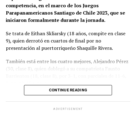
Van Emburgh y Alejandro Pérez (C8), por 3-1 ante el
competencia, en el marco de los Juegos
Equipo U-19
costarricense Steven Roman.
Parapanamericanos Santiago de Chile 2023, que se
iniciaron formalmente durante la jornada.
Femenino:
Pérez, Camila; Pereyra, Manuela; Okuyama,
Abril; Iwasa, Abril
Se trata de Eithan Skliarsky (18 años, compite en clase
9), quien derrotó en cuartos de final por no
Masculino:
Weiss, Alan; Jaimovich, Ignacio; Vivas,
presentación al puertorriqueño Shaquille Rivera.
Matías Leonardo; Varela, Franco
También está entre los cuatro mejores, Alejandro Pérez
(30, clase 8), quien doblegó a su compatriota Fausto
Barrientos (18, clase 8), por 3-1, con parciales de 11-6,
8-11, 12-10 y 11-6.
CONTINUE READING
Aleksy Kaniuka (26, clase 7) superó en cuartos de final al
también argentino Emmanuel Martínez (23, clase 7),
ADVERTISEMENT
por 3-0, con segmentos de 11-9, 11-5 y 11-9.
Mientras que Gabriel Cópola (39, clase 3) superó por 3-0
al brasileño David Andrade, por 11-9, 11-7 y 11-8, para