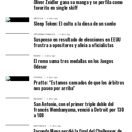
Oliver Zeidler gana su manga y se perfila como
favorito en single skiff
MÚSICA
4 años ago
Sleep Token: El culto a la diosa de un sueño
INTERNACIONALES
4 años ago
Suspenso en resultado de elecciones en EEUU
frustra a opositores y alivia a oficialistas
REMO
4 años ago
El remo suma tres medallas en los Juegos
Odesur
FUTBOL
4 años ago
Pratto: “Estamos cansados de que los árbitros
nos pasen por arriba”
BASKET
3 años ago
San Antonio, con el primer triple doble del
francés Wembanyama, venció a Detroit por 130
a 108
DEPORTES
5 años ago
Facundo Mena perdió la final del Challenger de