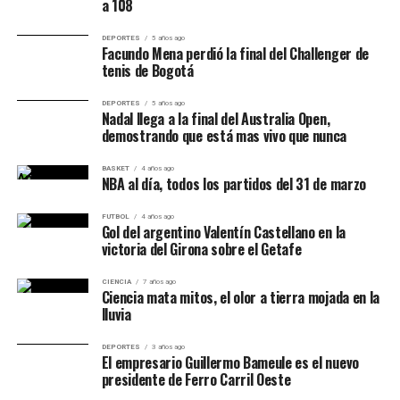
a 108
DEPORTES
5 años ago
Facundo Mena perdió la final del Challenger de
tenis de Bogotá
DEPORTES
5 años ago
Nadal llega a la final del Australia Open,
demostrando que está mas vivo que nunca
BASKET
4 años ago
NBA al día, todos los partidos del 31 de marzo
FUTBOL
4 años ago
Gol del argentino Valentín Castellano en la
victoria del Girona sobre el Getafe
CIENCIA
7 años ago
Ciencia mata mitos, el olor a tierra mojada en la
lluvia
DEPORTES
3 años ago
El empresario Guillermo Bameule es el nuevo
presidente de Ferro Carril Oeste