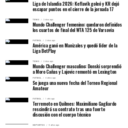
Liga de Islandia 2026: Keflavík goleó y KR dejó
escapar puntos en el cierre de la jornada 17
TENIS
2 días ago
Mundo Challenger femenino: quedaron definidos
los cuartos de final del WTA 125 de Varsovia
FUTBOL
2 días ago
América ganó en Manizales y quedó líder de la
Liga BetPlay
TENIS
2 días ago
Mundo Challenger masculino: Donski sorprendió
a Moro Cañas y Lajovic remontó en Lexington
FUTBOL
4 años ago
Se juega una nueva fecha del Torneo Regional
Amateur
FUTBOL
1 año ago
Terremoto en Quilmes: Maximiliano Gagliardo
rescindirá su contrato tras una fuerte
discusión con el cuerpo técnico
DEPORTES
5 años ago