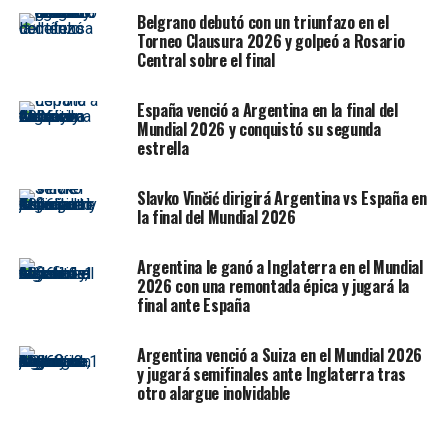
Belgrano debutó con un triunfazo en el
el podio
Torneo Clausura 2026 y golpeó a Rosario
Central sobre el final
El equipo argentino, conformado por Franco Varela
junto a Alexia Salusso, Agustín Asmú y Luciana Frías,
España venció a Argentina en la final del
tuvo un recorrido exigente desde la fase de grupos.
Mundial 2026 y conquistó su segunda
estrella
En el Grupo A, el debut fue ajustado y terminó en
derrota 3-2 ante Venezuela. Sin embargo, Varela aportó
Slavko Vinčić dirigirá Argentina vs España en
un punto importante al vencer a Jonathan Vegas por 3-
la final del Mundial 2026
1. La recuperación llegó rápidamente con un triunfo 3-1
frente a Chile, donde nuevamente el salteño fue clave al
Argentina le ganó a Inglaterra en el Mundial
imponerse sobre Adolfo Castellano.
2026 con una remontada épica y jugará la
final ante España
Gracias a esos resultados, el equipo evitó los cuartos de
final y accedió directamente a semifinales.
Argentina venció a Suiza en el Mundial 2026
y jugará semifinales ante Inglaterra tras
otro alargue inolvidable
🟢 Varela, determinante ante