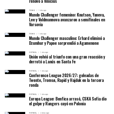
renovó a Vinícius
TENIS
1 día ago
Mundo Challenger femenino: Knutson, Yaneva,
Lee y Valdmannova avanzaron a semifinales en
Varsovia
TENIS
1 día ago
Mundo Challenger masculino: Erhard eliminó a
Dzumhur y Papoe sorprendió a Agamenone
FUTBOL
1 día ago
Unión volvió al triunfo con una gran reacción y
derrotó a Lanús en Santa Fe
FUTBOL
1 día ago
Conference League 2026/27: goleadas de
Twente, Tromsø, Rapid y Hajduk en la tercera
ronda
FUTBOL
1 día ago
Europa League: Benfica arrasó, CSKA Sofia dio
el golpe y Rangers cayó en Polonia
FUTBOL
2 días ago