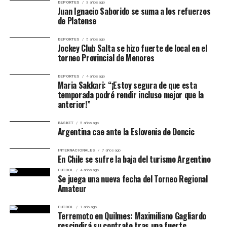
DEPORTES
3 años ago
Juan Ignacio Saborido se suma a los refuerzos
de Platense
DEPORTES
5 años ago
Jockey Club Salta se hizo fuerte de local en el
torneo Provincial de Menores
DEPORTES
4 años ago
Maria Sakkari: “¡Estoy segura de que esta
temporada podré rendir incluso mejor que la
anterior!”
BASKET
5 años ago
Argentina cae ante la Eslovenia de Doncic
INTERNACIONALES
7 años ago
En Chile se sufre la baja del turismo Argentino
FUTBOL
4 años ago
Se juega una nueva fecha del Torneo Regional
Amateur
FUTBOL
1 año ago
Terremoto en Quilmes: Maximiliano Gagliardo
rescindirá su contrato tras una fuerte