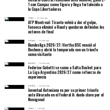
1 con Campaz como figura y llega fortalecido a
la Copa Libertadores
TENIS
30 mins ago
ATP Montreal: Tirante volvió a dar el golpe,
Fonseca eliminó a Ruud y quedaron definidos los
octavos de final
FUTBOL
43 mins ago
Bundesliga 2026/27: Hertha BSC venció al
Bochum y abrió la temporada con un triunfo
como visitante
BASKET
19 horas ago
Federico Gobetti se suma a Salta Basket para
La Liga Argentina 2026/27 como refuerzo de
experiencia
FUTBOL
24 horas ago
Juventud Antoniana va por su primer triunfo
ante Alvarado en el Federal A: duelo clave por el
Nonagonal
TENIS
1 día ago