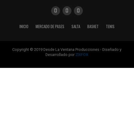
INICIO
MERCADO DE PASES
SALTA
BASKET
TENIS
Copyright © 2019 Desde La Ventana Producciones - Diseñado y
Desarrollado por
ZIXFOX