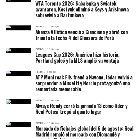
WTA Toronto 2026: Sabalenka y Swiatek
avanzaron, Kostyuk eliminó a Keys y Anisimova
sobrevivió a Bartunkova
FUTBOL
1 día ago
Alianza Atlético venció a Cienciano y abrió con
triunfo la fecha 4 del Clausura de Perú
FUTBOL
1 día ago
Leagues Cup 2026: América hizo historia,
Portland goleó y la MLS amplió su ventaja
TENIS
1 día ago
ATP Montreal: Fils frenó a Navone, Jódar volvió a
sorprender a Musetti y Norrie protagonizó una
remontada memorable
FUTBOL
1 día ago
Always Ready cerró la jornada 13 como líder y
Real Potosí trepó al quinto lugar
FUTBOL
1 día ago
Mercado de fichajes global del 6 de agosto: Real
Madrid rompió el mercado con Diomandé y