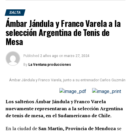
Perú
SALTA
En semifinales, Argentina se midió ante Perú, una de las
Ámbar Jándula y Franco Varela a la
potencias del continente. Allí, Franco Varela volvió a
selección Argentina de Tenis de
mostrar su jerarquía y abrió la serie con una
contundente victoria ante Samuel Duffoo por 4-1, con
Mesa
parciales de 11-5, 11-5, 8-11 y 11-4.
Published
2 años ago
on
marzo 27, 2024
Pese al gran inicio, el equipo argentino no logró
sostener la ventaja y cayó 3-1 en la serie. Sin embargo,
By
La Ventana producciones
el acceso a semifinales aseguró automáticamente la
medalla de bronce.
Ámbar Jándula y Franco Varela, junto a su entrenador Carlos Guzmán
🟢 Un presente consolidado
Los salteños Ámbar Jándula y Franco Varela
nuevamente representaran a la selección Argentina
para el tenis de mesa argentino
de tenis de mesa, en el Sudamericano de Chile.
El logro en Panamá no fue casualidad. Varela venía de
En la ciudad de
San Martin, Provincia de Mendoza
se
una destacada actuación en el Campeonato