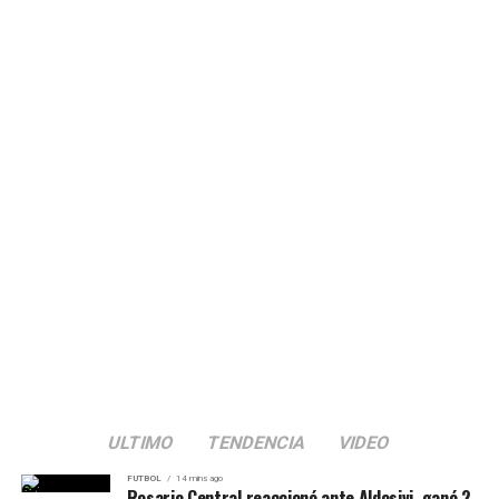
clasificarse a una de las semifinales.
En cambio, Darío Neira (34, clase 10) perdió en cuartos
de final con el colombiano Alvaro Puerto, con
segmentos de 11-3, 11-6 y 11-6.
Lo mismo ocurrió en la rama femenina con María
Garrone (27, clases 1-3), quien cayó ante la brasileña
Joyce de Oliveira, por 3-0, con parciales de 11-1, 11-6 y
11-5.
ULTIMO
TENDENCIA
VIDEO
FUTBOL
14 mins ago
Rosario Central reaccionó ante Aldosivi, ganó 2-