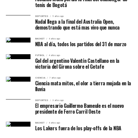
tenis de Bogotá
DEPORTES
5 años ago
Nadal llega a la final del Australia Open,
demostrando que está mas vivo que nunca
BASKET
4 años ago
NBA al día, todos los partidos del 31 de marzo
FUTBOL
4 años ago
Gol del argentino Valentín Castellano en la
victoria del Girona sobre el Getafe
CIENCIA
7 años ago
Ciencia mata mitos, el olor a tierra mojada en la
lluvia
DEPORTES
3 años ago
El empresario Guillermo Bameule es el nuevo
presidente de Ferro Carril Oeste
BASKET
4 años ago
Los Lakers fuera de los play-offs de la NBA