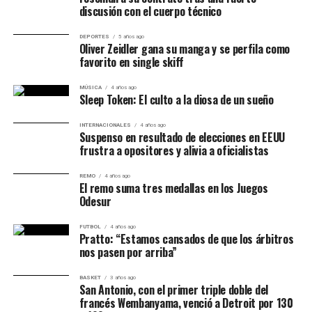
discusión con el cuerpo técnico
DEPORTES
5 años ago
Oliver Zeidler gana su manga y se perfila como
favorito en single skiff
MÚSICA
4 años ago
Sleep Token: El culto a la diosa de un sueño
INTERNACIONALES
4 años ago
Suspenso en resultado de elecciones en EEUU
frustra a opositores y alivia a oficialistas
REMO
4 años ago
El remo suma tres medallas en los Juegos
Odesur
FUTBOL
4 años ago
Pratto: “Estamos cansados de que los árbitros
nos pasen por arriba”
BASKET
3 años ago
San Antonio, con el primer triple doble del
francés Wembanyama, venció a Detroit por 130