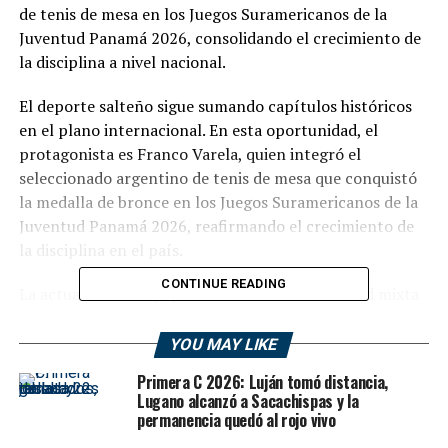
de tenis de mesa en los Juegos Suramericanos de la
Juventud Panamá 2026, consolidando el crecimiento de
la disciplina a nivel nacional.
El deporte salteño sigue sumando capítulos históricos
en el plano internacional. En esta oportunidad, el
protagonista es Franco Varela, quien integró el
seleccionado argentino de tenis de mesa que conquistó
la medalla de bronce en los Juegos Suramericanos de la
Juventud Panamá 2026, reafirmando el crecimiento de
la disciplina en el país.
CONTINUE READING
La actuación del equipo nacional en la modalidad mixta
por equipos fue sobresaliente. Argentina logró subirse al
podio tras una sólida campaña que incluyó partidos de
YOU MAY LIKE
alto nivel competitivo y triunfos clave en fases decisivas.
Primera C 2026: Luján tomó distancia,
Lugano alcanzó a Sacachispas y la
permanencia quedó al rojo vivo
🟢 Un camino competitivo hacia