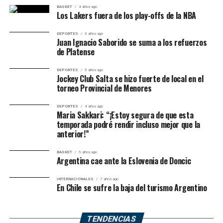
BASKET
4 años ago
Los Lakers fuera de los play-offs de la NBA
DEPORTES
3 años ago
Juan Ignacio Saborido se suma a los refuerzos
de Platense
DEPORTES
5 años ago
Jockey Club Salta se hizo fuerte de local en el
torneo Provincial de Menores
DEPORTES
4 años ago
Maria Sakkari: “¡Estoy segura de que esta
temporada podré rendir incluso mejor que la
anterior!”
BASKET
5 años ago
Argentina cae ante la Eslovenia de Doncic
INTERNACIONALES
7 años ago
En Chile se sufre la baja del turismo Argentino
TENDENCIAS