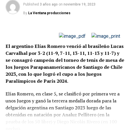
el impacto del trabajo formativo y el acompañamiento
Equipos del Campeonato
Published
3 años ago
on
noviembre 19, 2023
al alto rendimiento.
Sudamericano Infantil y Juvenil siguiendo lo establecido
By
La Ventana producciones
por la ITTF-Americas
Desde el ámbito institucional, se destacó este resultado
en su sistema de clasificación continental: los cuatro (4)
como parte de un proceso sostenido que busca
primeros lugares del
posicionar a los atletas argentinos en competencias
evento por Equipos Masculino y Femenino de cada
internacionales de primer nivel.
El argentino Elías Romero venció al brasileño Lucas
categoría (Infantil y
Carvalhal por 3-2 (11-9, 7-11, 13-11, 11-13 y 11-7) y
Juvenil) clasificarán al ITTF Campeonato Panamericano
se consagró campeón del torneo de tenis de mesa de
Infantil (U15) & Juvenil
🟢 Proyección a futuro
los Juegos Parapanamericanos de Santiago de Chile
(U19), respectivamente
2023, con lo que logró el cupo a los Juegos
Con este resultado, el tenis de mesa argentino continúa
Ámbar y Franco se presentan de la siguiente manera
Paralímpicos de París 2024.
consolidándose en el ámbito sudamericano, mientras
que Franco Varela emerge como uno de los talentos
Ámbar Jándula
: “Hola, soy Ámbar Jándula, tengo 15
Elías Romero, en clase 5, se clasificó por primera vez a
jóvenes con mayor proyección.
años y la semana pasada estuve jugando a los selectivos
unos Juegos y ganó la tercera medalla dorada para la
de Mendoza y logré clasificar como tercera paleta en la
delgación argentina en Santiago 2023 luego de las
La medalla de bronce en Panamá no solo premia el
categoría de sub-15. Después de los selectivos hubo un
obtenidas en natación por Analuz Pellitero (en la
esfuerzo colectivo, sino que también abre nuevas
torneo Grand Prix que pude sacar podio en sub-15
prueba de los 50 libre) y Diego Nicolás Rivero (en 100
expectativas para el futuro del deporte nacional en
saliendo tercera y en damas todos compitieron saliendo
pecho).