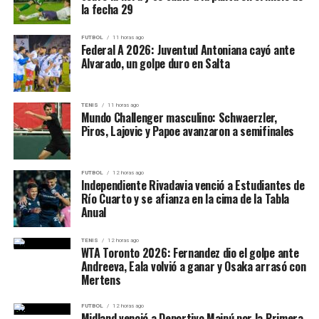
Un gesto electoral en plena campaña
la fecha 29
El anuncio ocurre a menos de seis meses de las
FUTBOL
11 horas ago
Federal A 2026: Juventud Antoniana cayó ante
elecciones presidenciales estadounidenses. Trump ha
Alvarado, un golpe duro en Salta
intensificado su discurso antiintervencionista y ha
prometido revertir lo que llama “la diplomacia fallida
del pantano de Washington”. Su mensaje parece apuntar
TENIS
11 horas ago
Mundo Challenger masculino: Schwaerzler,
a un electorado cansado de las guerras y del rol
Piros, Lajovic y Papoe avanzaron a semifinales
militarista de EE.UU. en el mundo.
Queda por ver si este nuevo viraje en política exterior
FUTBOL
12 horas ago
consolidará apoyos o generará divisiones dentro de su
Independiente Rivadavia venció a Estudiantes de
Río Cuarto y se afianza en la cima de la Tabla
propio partido, donde aún persisten sectores
Anual
neoconservadores que consideran a Siria una amenaza
estratégica para la seguridad de Israel y los intereses
TENIS
12 horas ago
estadounidenses en la región.
WTA Toronto 2026: Fernandez dio el golpe ante
Andreeva, Eala volvió a ganar y Osaka arrasó con
Mertens
FUTBOL
12 horas ago
Midland venció a Deportivo Maipú por la Primera