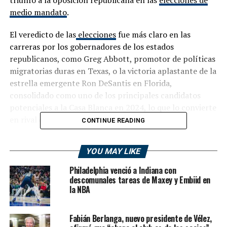
medio mandato
.
El veredicto de las
elecciones
fue más claro en las
carreras por los gobernadores de los estados
republicanos, como Greg Abbott, promotor de políticas
migratorias duras en Texas, o la victoria aplastante de la
estrella emergente Ron DeSantis en Florida,
consolidado como uno de los principales candidatos
potenciales a la Casa Blanca en 2024, lo que lo convierte
en rival directo del expresidente Donald Trump.
CONTINUE READING
En la crucial pelea por el Senado, estaba claro esta
YOU MAY LIKE
madrugada que los demócratas se aseguraban 48
escaños y los republicanos 47, pero los resultados por
Philadelphia venció a Indiana con
los dueños de los restantes cinco asientos se mantenían
descomunales tareas de Maxey y Embiid en
la NBA
en pugna.
DeSantis, de 44 años, dijo que apenas está comenzando
Fabián Berlanga, nuevo presidente de Vélez,
la lucha, lo que posiblemente contraríe a Trump,