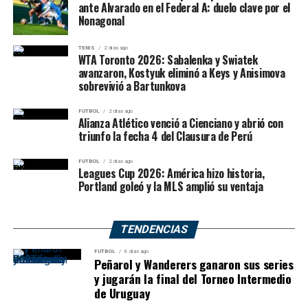
ante Alvarado en el Federal A: duelo clave por el
Nonagonal
TENIS
2 días ago
WTA Toronto 2026: Sabalenka y Swiatek
avanzaron, Kostyuk eliminó a Keys y Anisimova
sobrevivió a Bartunkova
FUTBOL
2 días ago
Alianza Atlético venció a Cienciano y abrió con
triunfo la fecha 4 del Clausura de Perú
FUTBOL
2 días ago
Leagues Cup 2026: América hizo historia,
Portland goleó y la MLS amplió su ventaja
TENDENCIAS
FUTBOL
6 días ago
Peñarol y Wanderers ganaron sus series
y jugarán la final del Torneo Intermedio
de Uruguay