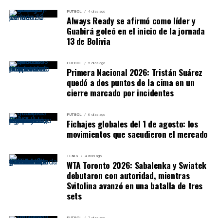
FUTBOL
4 días ago
Always Ready se afirmó como líder y
Guabirá goleó en el inicio de la jornada
13 de Bolivia
FUTBOL
5 días ago
Primera Nacional 2026: Tristán Suárez
quedó a dos puntos de la cima en un
cierre marcado por incidentes
FUTBOL
6 días ago
Fichajes globales del 1 de agosto: los
movimientos que sacudieron el mercado
TENIS
4 días ago
WTA Toronto 2026: Sabalenka y Swiatek
debutaron con autoridad, mientras
Svitolina avanzó en una batalla de tres
sets
FUTBOL
7 días ago