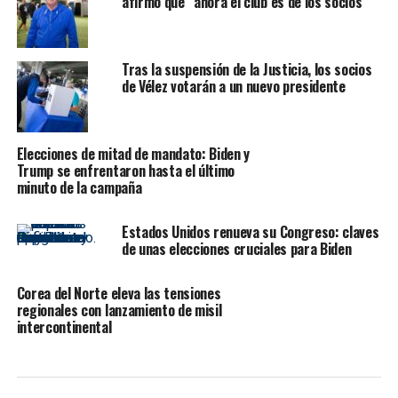
afirmó que “ahora el club es de los socios”
deseoso de usar estas elecciones intermedias como
trampolín para las próximas presidenciales y que para
el 15 de noviembre ha prometido un “gran anuncio”.
Tras la suspensión de la Justicia, los socios
de Vélez votarán a un nuevo presidente
Según proyecciones de medios estadounidenses, el
hombre que lanzó una campaña incendiaria contra el
gobierno de Biden y convirtió a Florida en un
Elecciones de mitad de mandato: Biden y
laboratorio para sus ideas obtuvo entre 57% y el 59% de
Trump se enfrentaron hasta el último
los votos contra el demócrata Charlie Crist.
minuto de la campaña
“Creo que la supervivencia del experimento
Estados Unidos renueva su Congreso: claves
estadounidense necesita una resurrección de los
de unas elecciones cruciales para Biden
verdaderos principios estadounidenses. Florida
demuestra que se puede hacer”, agregó DeSantis entre
Corea del Norte eleva las tensiones
vítores.
regionales con lanzamiento de misil
intercontinental
Lo hizo sin mencionar a Trump, quien le dio un gran
impulso en la carrera por ser gobernador en 2018 y
ahora probablemente lo deba tener como su principal