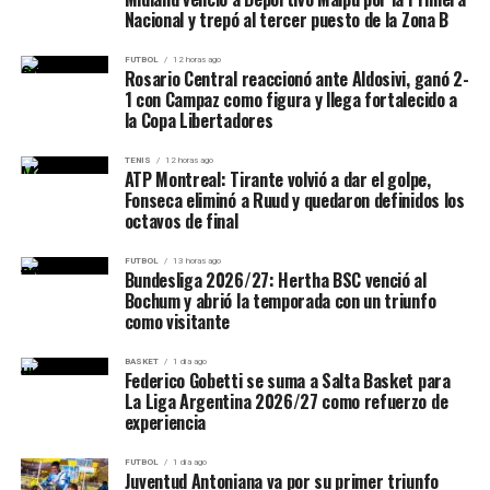
Nacional y trepó al tercer puesto de la Zona B
FUTBOL
12 horas ago
Rosario Central reaccionó ante Aldosivi, ganó 2-
1 con Campaz como figura y llega fortalecido a
la Copa Libertadores
TENIS
12 horas ago
ATP Montreal: Tirante volvió a dar el golpe,
Fonseca eliminó a Ruud y quedaron definidos los
octavos de final
FUTBOL
13 horas ago
Bundesliga 2026/27: Hertha BSC venció al
Bochum y abrió la temporada con un triunfo
como visitante
BASKET
1 día ago
Federico Gobetti se suma a Salta Basket para
La Liga Argentina 2026/27 como refuerzo de
experiencia
FUTBOL
1 día ago
Juventud Antoniana va por su primer triunfo