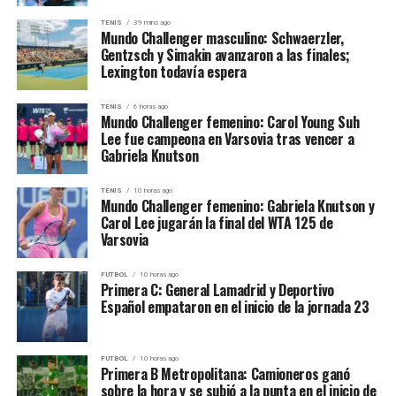
hacia la estabilidad en Medio Oriente”.
TENIS
39 mins ago
Mundo Challenger masculino: Schwaerzler,
¿Qué cambia para Siria?
Gentzsch y Simakin avanzaron a las finales;
Lexington todavía espera
El levantamiento de sanciones podría abrir la puerta a
inversiones extranjeras, al restablecimiento de
TENIS
6 horas ago
Mundo Challenger femenino: Carol Young Suh
relaciones comerciales con empresas occidentales y al
Lee fue campeona en Varsovia tras vencer a
acceso a sistemas bancarios internacionales. No
Gabriela Knutson
obstante, la implementación real de esta política
dependerá de su eventual retorno al poder. Como
TENIS
10 horas ago
Mundo Challenger femenino: Gabriela Knutson y
candidato, Trump no tiene autoridad ejecutiva, por lo
Carol Lee jugarán la final del WTA 125 de
que el anuncio fue interpretado más como una promesa
Varsovia
electoral que como una acción inmediata.
FUTBOL
10 horas ago
Primera C: General Lamadrid y Deportivo
Fuentes del Departamento de Estado señalaron que “no
Español empataron en el inicio de la jornada 23
hay cambios oficiales en la política estadounidense hacia
Siria”, dejando en claro que se trata, por ahora, de una
declaración de intenciones.
FUTBOL
10 horas ago
Primera B Metropolitana: Camioneros ganó
sobre la hora y se subió a la punta en el inicio de