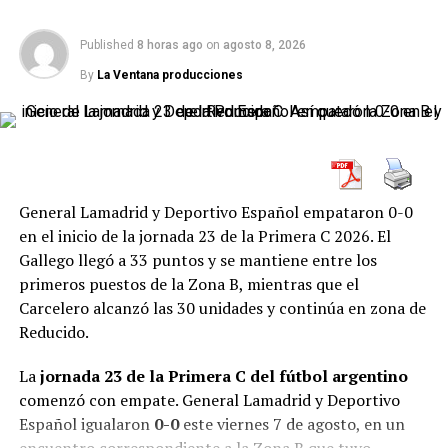
disputados. Ninguno de los dos quiso regalar espacios.
Rosario Central intentó manejar la pelota con paciencia,
Published
8 horas ago
on
agosto 8, 2026
mientras Racing buscó cortar circuitos, recuperar
rápido y salir con la presencia de
Maravilla Martínez
By
La Ventana producciones
como referencia ofensiva.
El partido se jugó mucho en la mitad de la cancha.
Durante el primer cuarto de hora hubo más presión que
claridad, más duelos que sociedades, y más tensión que
General Lamadrid y Deportivo Español empataron 0-0
fútbol fluido. A los 15 minutos llegó una de las acciones
en el inicio de la jornada 23 de la Primera C 2026. El
que empezó a calentar la noche:
Gastón Ávila
golpeó
Gallego llegó a 33 puntos y se mantiene entre los
con la rodilla a Maravilla Martínez en una disputa aérea.
primeros puestos de la Zona B, mientras que el
El delantero de Racing reaccionó mal y luego chocó con
Carcelero alcanzó las 30 unidades y continúa en zona de
intención al defensor canalla en dos oportunidades. La
Reducido.
jugada pudo haber derivado en una roja, pero el VAR no
intervino y ambos equipos siguieron con once jugadores.
La
jornada 23 de la Primera C del fútbol argentino
comenzó con empate. General Lamadrid y Deportivo
Esa secuencia marcó el tono del partido: mucha fricción,
Español igualaron
0-0
este viernes 7 de agosto, en un
reclamos, roces y un clima de eliminación directa en el
encuentro correspondiente a la Zona B que tuvo