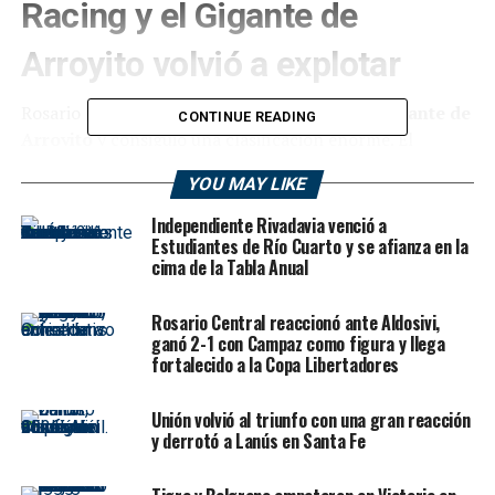
Racing y el Gigante de
Arroyito volvió a explotar
Rosario Central volvió a hacerse fuerte en el
Gigante de
CONTINUE READING
Arroyito
y consiguió una clasificación enorme. El
Canalla venció
2-1 a Racing Club
por los cuartos de
YOU MAY LIKE
final del
Torneo Apertura 2026
, dio vuelta un partido
caliente, intenso y cargado de polémicas, y se metió
Independiente Rivadavia venció a
entre los cuatro mejores del campeonato.
Estudiantes de Río Cuarto y se afianza en la
Matías
cima de la Tabla Anual
Zaracho
abrió el marcador para la Academia, pero
Gastón Ávila
igualó en el complemento y
Enzo
Rosario Central reaccionó ante Aldosivi,
Copetti
, cumpliendo con la famosa Ley del Ex, marcó el
ganó 2-1 con Campaz como figura y llega
gol decisivo en el alargue.
fortalecido a la Copa Libertadores
El equipo de
Jorge Almirón
volvió a demostrar carácter
Unión volvió al triunfo con una gran reacción
competitivo. Venía de eliminar a Independiente con una
y derrotó a Lanús en Santa Fe
gran actuación colectiva y otra noche decisiva de
Ángel
Di María
, y ahora volvió a responder en una instancia