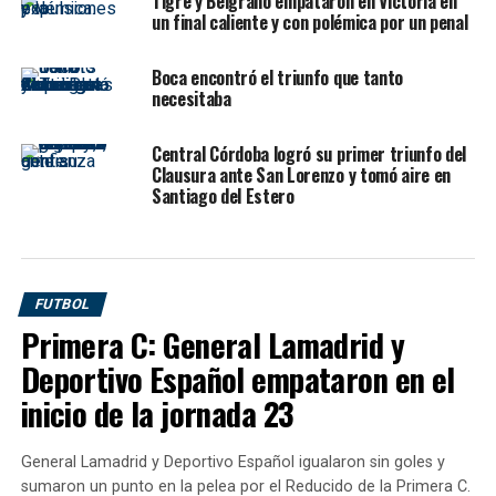
Tigre y Belgrano empataron en Victoria en
límite. Central no se desesperó pese a comenzar abajo,
un final caliente y con polémica por un penal
corrigió en el segundo tiempo, acorraló a Racing y
aprovechó la superioridad numérica después de las
Boca encontró el triunfo que tanto
expulsiones de
Adrián “Maravilla” Martínez
y
Marco
necesitaba
Di Césare
.
Central Córdoba logró su primer triunfo del
La clasificación deja al Canalla en semifinales, donde
Clausura ante San Lorenzo y tomó aire en
enfrentará al ganador de
River Plate vs Gimnasia y
Santiago del Estero
Esgrima La Plata
. Racing, por su parte, cerró su
recorrido en el Apertura después de haber dado el golpe
ante Estudiantes en La Plata, pero volvió a quedar
marcado por errores, expulsiones y una noche en la que
FUTBOL
terminó resistiendo con nueve futbolistas.
Primera C: General Lamadrid y
Deportivo Español empataron en el
Un arranque caliente y con poco
inicio de la jornada 23
juego
General Lamadrid y Deportivo Español igualaron sin goles y
Los primeros minutos fueron cerrados, físicos y muy
sumaron un punto en la pelea por el Reducido de la Primera C.