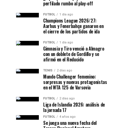
perfilado rumbo al play-off
FUTBOL
1 día ago
Champions League 2026/27:
Aarhus y Fenerbahçe ganaron en
el cierre de los partidos de ida
FUTBOL
1 día ago
Gimnasia y Tiro venció a Almagro
con un doblete de Gordillo y se
afirmó en el Reducido
TENIS
2 días ago
Mundo Challenger femenino:
sorpresas y nuevas protagonistas
en el WTA 125 de Varsovia
FUTBOL
2 días ago
Liga de Islandia 2026: análisis de
la jornada 17
FUTBOL
4 años ago
Se juega una nueva fecha del