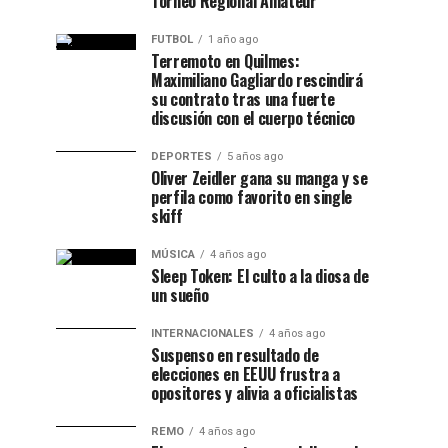
Torneo Regional Amateur
FUTBOL
1 año ago
Terremoto en Quilmes:
Maximiliano Gagliardo rescindirá
su contrato tras una fuerte
discusión con el cuerpo técnico
DEPORTES
5 años ago
Oliver Zeidler gana su manga y se
perfila como favorito en single
skiff
MÚSICA
4 años ago
Sleep Token: El culto a la diosa de
un sueño
INTERNACIONALES
4 años ago
Suspenso en resultado de
elecciones en EEUU frustra a
opositores y alivia a oficialistas
REMO
4 años ago