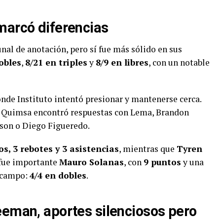
marcó diferencias
l de anotación, pero sí fue más sólido en sus
obles
,
8/21 en triples
y
8/9 en libres
, con un notable
onde Instituto intentó presionar y mantenerse cerca.
r, Quimsa encontró respuestas con Lema, Brandon
son o Diego Figueredo.
s, 3 rebotes y 3 asistencias
, mientras que
Tyren
 fue importante
Mauro Solanas
, con
9 puntos
y una
e campo:
4/4 en dobles
.
eeman, aportes silenciosos pero