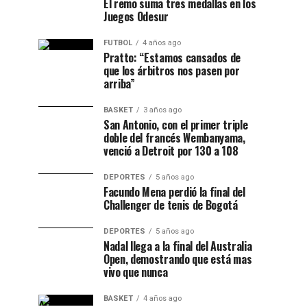
El remo suma tres medallas en los
Juegos Odesur
FUTBOL
4 años ago
Pratto: “Estamos cansados de
que los árbitros nos pasen por
arriba”
BASKET
3 años ago
San Antonio, con el primer triple
doble del francés Wembanyama,
venció a Detroit por 130 a 108
DEPORTES
5 años ago
Facundo Mena perdió la final del
Challenger de tenis de Bogotá
DEPORTES
5 años ago
Nadal llega a la final del Australia
Open, demostrando que está mas
vivo que nunca
BASKET
4 años ago