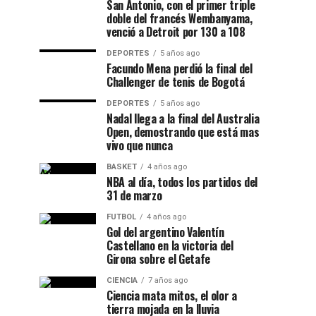
San Antonio, con el primer triple
doble del francés Wembanyama,
venció a Detroit por 130 a 108
DEPORTES
5 años ago
Facundo Mena perdió la final del
Challenger de tenis de Bogotá
DEPORTES
5 años ago
Nadal llega a la final del Australia
Open, demostrando que está mas
vivo que nunca
BASKET
4 años ago
NBA al día, todos los partidos del
31 de marzo
FUTBOL
4 años ago
Gol del argentino Valentín
Castellano en la victoria del
Girona sobre el Getafe
CIENCIA
7 años ago
Ciencia mata mitos, el olor a
tierra mojada en la lluvia