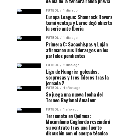
de ida de la tercera ronda previa
FUTBOL
1 día ago
Europa League: Shamrock Rovers
tomó ventaja y Larne dejó abierta
la serie ante Iberia
FUTBOL
1 día ago
Primera C: Sacachispas y Luján
afirmaron sus liderazgos en los
partidos pendientes
FUTBOL
2 días ago
Liga de Hungría: goleadas,
sorpresas y tres líderes tras la
jornada 2
FUTBOL
4 años ago
Se juega una nueva fecha del
Torneo Regional Amateur
FUTBOL
1 año ago
Terremoto en Quilmes:
Maximiliano Gagliardo rescindirá
su contrato tras una fuerte
discusión con el cuerpo técnico