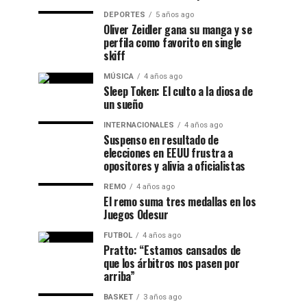
DEPORTES
5 años ago
Oliver Zeidler gana su manga y se
perfila como favorito en single
skiff
MÚSICA
4 años ago
Sleep Token: El culto a la diosa de
un sueño
INTERNACIONALES
4 años ago
Suspenso en resultado de
elecciones en EEUU frustra a
opositores y alivia a oficialistas
REMO
4 años ago
El remo suma tres medallas en los
Juegos Odesur
FUTBOL
4 años ago
Pratto: “Estamos cansados de
que los árbitros nos pasen por
arriba”
BASKET
3 años ago