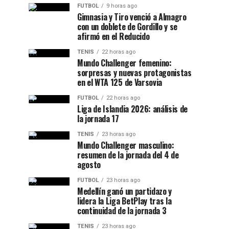
FUTBOL
9 horas ago
Gimnasia y Tiro venció a Almagro
con un doblete de Gordillo y se
afirmó en el Reducido
TENIS
22 horas ago
Mundo Challenger femenino:
sorpresas y nuevas protagonistas
en el WTA 125 de Varsovia
FUTBOL
22 horas ago
Liga de Islandia 2026: análisis de
la jornada 17
TENIS
23 horas ago
Mundo Challenger masculino:
resumen de la jornada del 4 de
agosto
FUTBOL
23 horas ago
Medellín ganó un partidazo y
lidera la Liga BetPlay tras la
continuidad de la jornada 3
TENIS
23 horas ago