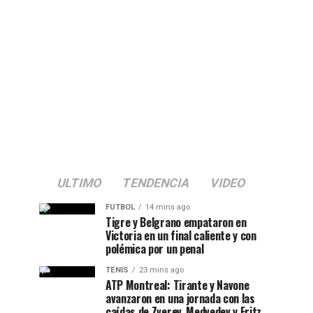
ULTIMO
TENDENCIA
VIDEO
FUTBOL
14 mins ago
Tigre y Belgrano empataron en
Victoria en un final caliente y con
polémica por un penal
TENIS
23 mins ago
ATP Montreal: Tirante y Navone
avanzaron en una jornada con las
caídas de Zverev, Medvedev y Fritz