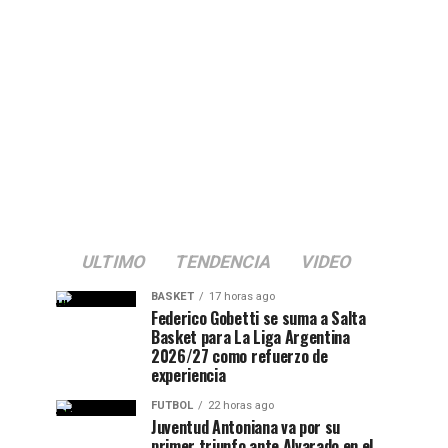
ULTIMO
TENDENCIA
VIDEO
BASKET
17 horas ago
Federico Gobetti se suma a Salta
Basket para La Liga Argentina
2026/27 como refuerzo de
experiencia
FUTBOL
22 horas ago
Juventud Antoniana va por su
primer triunfo ante Alvarado en el