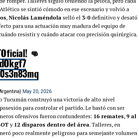
 de romper. Talleres siguió teniendo la pelota, pero cada
Atlético se sintió cómodo en ese escenario y volvió a
tos
,
Nicolás Laméndola
selló el
3-0
definitivo y desató
erfecto para una actuación muy madura del equipo de
cuándo resistir y cuándo atacar con precisión quirúrgica.
ficial
! 👊
0dOkgf7
bD0s3n83mq
Argentina)
May 20, 2026
ico Tucumán construyó una victoria de alto nivel
osesión para controlar el partido. Le bastó con ser
números ofensivos fueron contundentes:
16 remates
,
9 al
GOT
y
12 disparos dentro del área
. Talleres, en
eneró poco realmente peligroso para semejante volumen