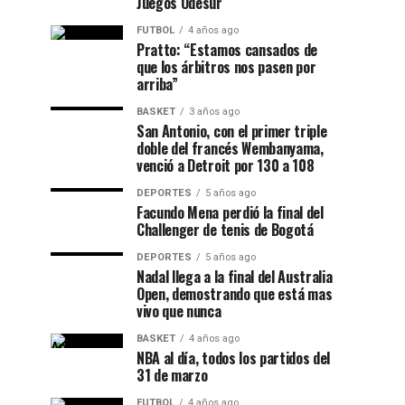
Juegos Odesur
FUTBOL
4 años ago
Pratto: “Estamos cansados de
que los árbitros nos pasen por
arriba”
BASKET
3 años ago
San Antonio, con el primer triple
doble del francés Wembanyama,
venció a Detroit por 130 a 108
DEPORTES
5 años ago
Facundo Mena perdió la final del
Challenger de tenis de Bogotá
DEPORTES
5 años ago
Nadal llega a la final del Australia
Open, demostrando que está mas
vivo que nunca
BASKET
4 años ago
NBA al día, todos los partidos del
31 de marzo
FUTBOL
4 años ago