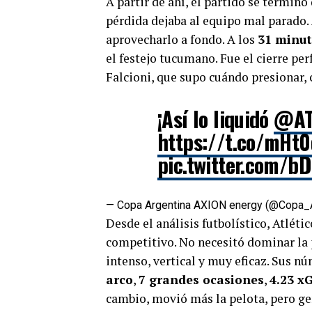
A partir de ahí, el partido se terminó
pérdida dejaba al equipo mal parado. 
aprovecharlo a fondo. A los
31 minu
el festejo tucumano. Fue el cierre p
Falcioni, que supo cuándo presionar, 
¡Así lo liquidó
@ATO
https://t.co/mHt
pic.twitter.com/
— Copa Argentina AXION energy (@Copa_
Desde el análisis futbolístico, Atlét
competitivo. No necesitó dominar la p
intenso, vertical y muy eficaz. Sus 
arco
,
7 grandes ocasiones
,
4.23 x
cambio, movió más la pelota, pero g