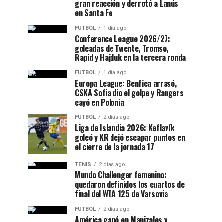
gran reacción y derrotó a Lanús
en Santa Fe
FUTBOL
1 día ago
Conference League 2026/27:
goleadas de Twente, Tromsø,
Rapid y Hajduk en la tercera ronda
FUTBOL
1 día ago
Europa League: Benfica arrasó,
CSKA Sofia dio el golpe y Rangers
cayó en Polonia
FUTBOL
2 días ago
Liga de Islandia 2026: Keflavík
goleó y KR dejó escapar puntos en
el cierre de la jornada 17
TENIS
2 días ago
Mundo Challenger femenino:
quedaron definidos los cuartos de
final del WTA 125 de Varsovia
FUTBOL
2 días ago
América ganó en Manizales y