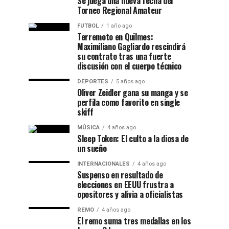
Se juega una nueva fecha del
Torneo Regional Amateur
FUTBOL
1 año ago
Terremoto en Quilmes:
Maximiliano Gagliardo rescindirá
su contrato tras una fuerte
discusión con el cuerpo técnico
DEPORTES
5 años ago
Oliver Zeidler gana su manga y se
perfila como favorito en single
skiff
MÚSICA
4 años ago
Sleep Token: El culto a la diosa de
un sueño
INTERNACIONALES
4 años ago
Suspenso en resultado de
elecciones en EEUU frustra a
opositores y alivia a oficialistas
REMO
4 años ago
El remo suma tres medallas en los