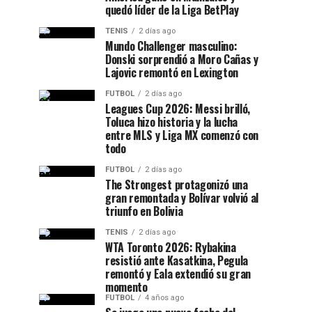
quedó líder de la Liga BetPlay
TENIS
2 días ago
Mundo Challenger masculino:
Donski sorprendió a Moro Cañas y
Lajovic remontó en Lexington
FUTBOL
2 días ago
Leagues Cup 2026: Messi brilló,
Toluca hizo historia y la lucha
entre MLS y Liga MX comenzó con
todo
FUTBOL
2 días ago
The Strongest protagonizó una
gran remontada y Bolívar volvió al
triunfo en Bolivia
TENIS
2 días ago
WTA Toronto 2026: Rybakina
resistió ante Kasatkina, Pegula
remontó y Eala extendió su gran
momento
FUTBOL
4 años ago