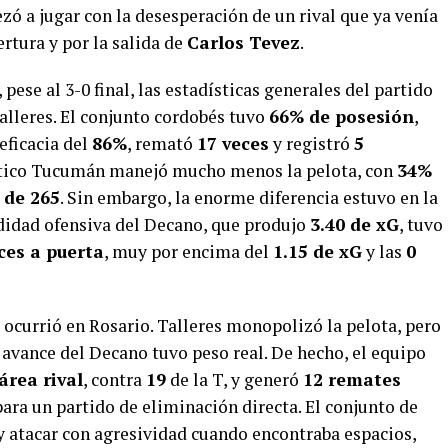
ó a jugar con la desesperación de un rival que ya venía
rtura y por la salida de
Carlos Tevez
.
pese al 3-0 final, las estadísticas generales del partido
alleres. El conjunto cordobés tuvo
66% de posesión
,
eficacia del
86%
, remató
17 veces
y registró
5
ético Tucumán manejó mucho menos la pelota, con
34%
 de 265
. Sin embargo, la enorme diferencia estuvo en la
ndidad ofensiva del Decano, que produjo
3.40 de xG
, tuvo
ces a puerta
, muy por encima del
1.15 de xG
y las
0
e ocurrió en Rosario. Talleres monopolizó la pelota, pero
avance del Decano tuvo peso real. De hecho, el equipo
área rival
, contra
19
de la T, y generó
12 remates
 para un partido de eliminación directa. El conjunto de
n y atacar con agresividad cuando encontraba espacios,