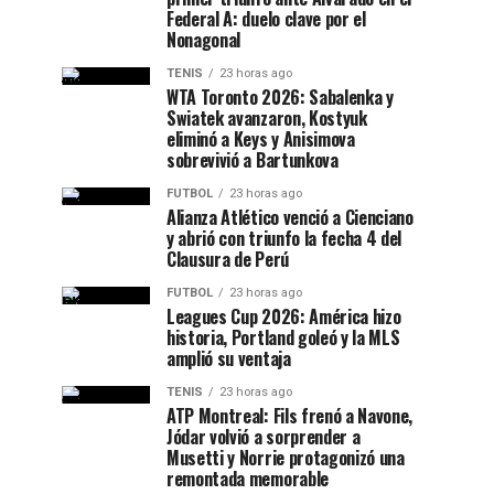
Federal A: duelo clave por el
Nonagonal
TENIS
23 horas ago
WTA Toronto 2026: Sabalenka y
Swiatek avanzaron, Kostyuk
eliminó a Keys y Anisimova
sobrevivió a Bartunkova
FUTBOL
23 horas ago
Alianza Atlético venció a Cienciano
y abrió con triunfo la fecha 4 del
Clausura de Perú
FUTBOL
23 horas ago
Leagues Cup 2026: América hizo
historia, Portland goleó y la MLS
amplió su ventaja
TENIS
23 horas ago
ATP Montreal: Fils frenó a Navone,
Jódar volvió a sorprender a
Musetti y Norrie protagonizó una
remontada memorable