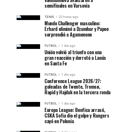
Valdmannova avanzaron a
semifinales en Varsovia
TENIS
22 horas ago
Mundo Challenger masculino:
Erhard eliminó a Dzumhur y Papoe
sorprendió a Agamenone
FUTBOL
1 día ago
Unión volvió al triunfo con una
gran reacción y derrotó a Lanús
en Santa Fe
FUTBOL
1 día ago
Conference League 2026/27:
goleadas de Twente, Tromsø,
Rapid y Hajduk en la tercera ronda
FUTBOL
1 día ago
Europa League: Benfica arrasó,
CSKA Sofia dio el golpe y Rangers
cayó en Polonia