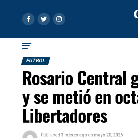
FUTBOL
Rosario Central 
y se metió en oct
Libertadores
Published
3 meses ago
on
mayo 20, 2026