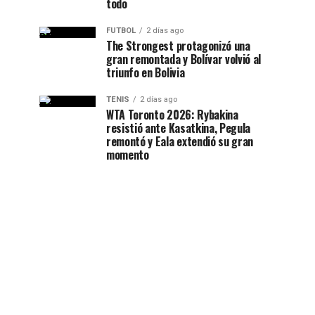
todo
FUTBOL
2 días ago
The Strongest protagonizó una
gran remontada y Bolívar volvió al
triunfo en Bolivia
TENIS
2 días ago
WTA Toronto 2026: Rybakina
resistió ante Kasatkina, Pegula
remontó y Eala extendió su gran
momento