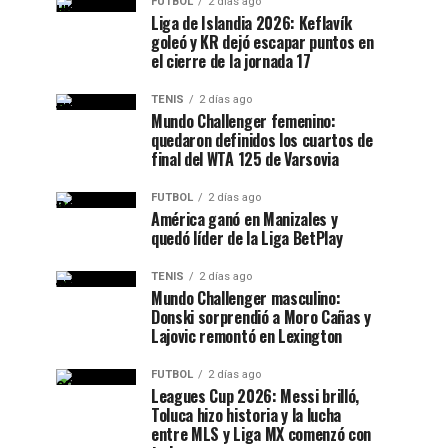
FUTBOL
2 días ago
Liga de Islandia 2026: Keflavík
goleó y KR dejó escapar puntos en
el cierre de la jornada 17
TENIS
2 días ago
Mundo Challenger femenino:
quedaron definidos los cuartos de
final del WTA 125 de Varsovia
FUTBOL
2 días ago
América ganó en Manizales y
quedó líder de la Liga BetPlay
TENIS
2 días ago
Mundo Challenger masculino:
Donski sorprendió a Moro Cañas y
Lajovic remontó en Lexington
FUTBOL
2 días ago
Leagues Cup 2026: Messi brilló,
Toluca hizo historia y la lucha
entre MLS y Liga MX comenzó con