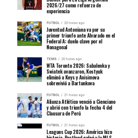
2026/27 como refuerzo de
experiencia
FUTBOL
20 horas ago
Juventud Antoniana va por su
primer triunfo ante Alvarado en el
Federal A: duelo clave por el
Nonagonal
TENIS
20 horas ago
WTA Toronto 2026: Sabalenka y
Swiatek avanzaron, Kostyuk
eliminó a Keys y Anisimova
sobrevivió a Bartunkova
FUTBOL
21 horas ago
Alianza Atlético venció a Cienciano
y abrió con triunfo la fecha 4 del
Clausura de Perú
FUTBOL
21 horas ago
Leagues Cup 2026: América hizo
historia, Portland goleó y la MLS