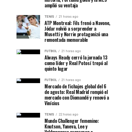
amplió su ventaja
TENIS
21 horas ago
ATP Montreal: Fils frenó a Navone,
Jódar volvió a sorprender a
Musetti y Norrie protagonizó una
remontada memorable
FUTBOL
21 horas ago
Always Ready cerró la jornada 13
como líder y Real Potosí trepó al
quinto lugar
FUTBOL
21 horas ago
Mercado de fichajes global del 6
de agosto: Real Madrid rompió el
mercado con Diomandé y renovó a
Vinícius
TENIS
22 horas ago
Mundo Challenger femenino:
Knutson, Yaneva, Lee y