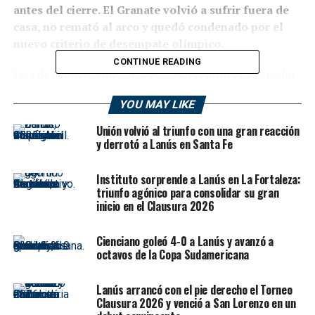
antes del cierre. El Granate volvió a sufrir fuera de
casa, no remató al arco y quedó condenado por el
nuevo criterio de desempate olímpico.
CONTINUE READING
Liga de Quito dio un golpe clave en la altura de Ecuador
y dejó sin margen a Lanús. El conjunto albo venció 2-0 al
YOU MAY LIKE
Granate en Casa Blanca, aseguró su boleto a los octavos
de final de la
CONMEBOL Libertadores 2026
y terminó
Unión volvió al triunfo con una gran reacción
de hundir al equipo argentino, que llegó con la
y derrotó a Lanús en Santa Fe
obligación de sumar para seguir con vida, pero se quedó
sin respuestas ofensivas.
Instituto sorprende a Lanús en La Fortaleza:
triunfo agónico para consolidar su gran
inicio en el Clausura 2026
Lanús había ganado 1-0 en La Fortaleza en el primer
cruce entre ambos, pero la derrota por 2-0 en Quito
inclinó la balanza a favor de Liga de Quito por el nuevo
Cienciano goleó 4-0 a Lanús y avanzó a
octavos de la Copa Sudamericana
sistema de desempate olímpico aplicado por
CONMEBOL. Ese criterio terminó siendo decisivo: con
Lanús arrancó con el pie derecho el Torneo
igualdad de puntos entre ambos, el resultado global del
Clausura 2026 y venció a San Lorenzo en un
enfrentamiento directo favoreció al equipo ecuatoriano