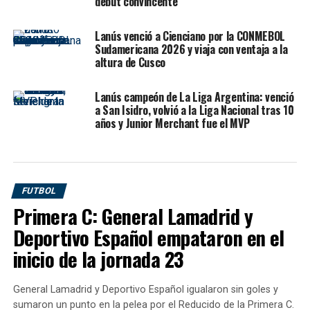
debut convincente
y dejó al Granate eliminado de la Libertadores antes de
disputar la última fecha.
Lanús venció a Cienciano por la CONMEBOL
Sudamericana 2026 y viaja con ventaja a la
El partido se resolvió en el tramo final. Un gol en contra
altura de Cusco
de
Felipe Peña Biafore
, tras un córner ejecutado por
Leonel Quiñónez
, abrió el camino a los 73 minutos.
Lanús campeón de La Liga Argentina: venció
Luego, en tiempo de adición,
Fernando Cornejo
definió
a San Isidro, volvió a la Liga Nacional tras 10
años y Junior Merchant fue el MVP
una gran jugada colectiva para sellar el 2-0 definitivo y
desatar la celebración de Liga de Quito, que ahora
buscará cerrar la fase como líder del Grupo G.
Lanús llegó obligado a sumar,
FUTBOL
Primera C: General Lamadrid y
pero no pudo sostenerse
Deportivo Español empataron en el
El contexto para Lanús era complejo desde la previa.
inicio de la jornada 23
Después de la durísima goleada sufrida ante Always
Ready en El Alto, el equipo de
Mauricio Pellegrino
General Lamadrid y Deportivo Español igualaron sin goles y
debía afrontar otro desafío en altura, esta vez en Quito,
sumaron un punto en la pelea por el Reducido de la Primera C.