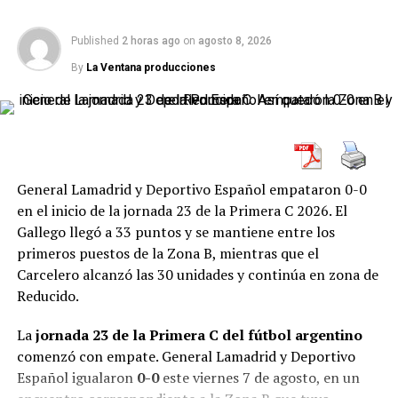
a casi 2.800 metros sobre el nivel del mar. La necesidad
era clara: sumar al menos un punto para mantener
Published
2 horas ago
on
agosto 8, 2026
ventaja sobre Liga de Quito y llegar con vida a la última
jornada.
By
La Ventana producciones
El Granate sabía que una derrota podía ser letal. Y lo
fue. El 2-0 no solo significó perder tres puntos: también
le quitó la ventaja que había construido en Buenos Aires
con el 1-0 de la tercera fecha. Con el criterio olímpico,
General Lamadrid y Deportivo Español empataron 0-0
Liga pasó a estar por encima en el duelo directo y Lanús
en el inicio de la jornada 23 de la Primera C 2026. El
quedó eliminado de la Copa Libertadores.
Gallego llegó a 33 puntos y se mantiene entre los
primeros puestos de la Zona B, mientras que el
Ahora, el equipo argentino deberá enfocarse en
Carcelero alcanzó las 30 unidades y continúa en zona de
asegurar continuidad internacional en la CONMEBOL
Reducido.
Sudamericana. Para eso, necesita sumar al menos un
punto en la última jornada y así garantizar su presencia
La
jornada 23 de la Primera C del fútbol argentino
en los playoffs del segundo certamen continental.
comenzó con empate. General Lamadrid y Deportivo
Español igualaron
0-0
este viernes 7 de agosto, en un
Un primer tiempo parejo, con