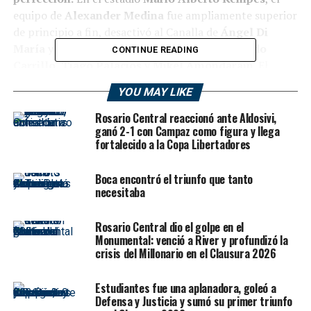
equipo de
Alexander Medina
fue ampliamente superior
de principio a fin, desactivó al Canalla de
Ángel Di
María
y resolvió la historia con los goles de
Guido
CONTINUE READING
Carrillo
,
Tiago Palacios
y
Mikel Amondarain
. El
próximo rival del Pincha saldrá del cruce entre
Barracas
YOU MAY LIKE
Central
y
Huracán
.
Rosario Central reaccionó ante Aldosivi,
La victoria no fue solo una clasificación: fue una
ganó 2-1 con Campaz como figura y llega
fortalecido a la Copa Libertadores
declaración futbolística. Estudiantes se llevó por
delante a un rival que venía siendo protagonista del
Boca encontró el triunfo que tanto
semestre y que llegaba con nombres de peso, pero jamás
necesitaba
pudo sentirse cómodo en el partido. El Pincha se adueñó
del mediocampo, manejó los ritmos, ocupó mejor los
Rosario Central dio el golpe en el
espacios y convirtió en sufrimiento permanente la
Monumental: venció a River y profundizó la
noche del conjunto rosarino. El 3-0 final incluso dejó la
crisis del Millonario en el Clausura 2026
sensación de que la diferencia pudo haber sido todavía
mayor.
Estudiantes fue una aplanadora, goleó a
Defensa y Justicia y sumó su primer triunfo
Hubo además un trasfondo especial en la previa. El clima