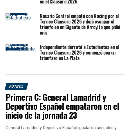
en el Clausura 2026
entre ambos equipos venía cargado por el cruce
institucional y simbólico en torno al trofeo que la AFA le
Rosario Central empató con Racing por el
otorgó a Rosario Central por la tabla anual, una copa
Torneo Clausura 2026 y dejó escapar el
triunfo en un Gigante de Arroyito que pidió
que había generado disconformidad en el mundo Pincha.
más
Ese condimento estuvo presente en el ambiente del
partido, pero una vez que la pelota empezó a rodar,
Independiente derrotó a Estudiantes en el
Estudiantes se encargó de transformar toda esa tensión
Torneo Clausura 2026 y comenzó con un
en fútbol, intensidad y una superioridad muy marcada
triunfazo en La Plata
dentro del campo.
Desde el arranque, el equipo platense mostró que tenía
un plan claro. Empezó a ganarlo en el medio, con
Lucas
FUTBOL
Piovi
aportando equilibrio,
Alexis Castro
Primera C: General Lamadrid y
acompañando con criterio y una línea ofensiva muy
móvil que no le dio referencias a Rosario Central.
Guido
Deportivo Español empataron en el
Carrillo
,
Tiago Palacios
,
Joaquín Tobio Burgos
y
inicio de la jornada 23
Mikel Amondarain
lastimaron con movimientos
constantes, diagonales, descargas y ataques a los
General Lamadrid y Deportivo Español igualaron sin goles y