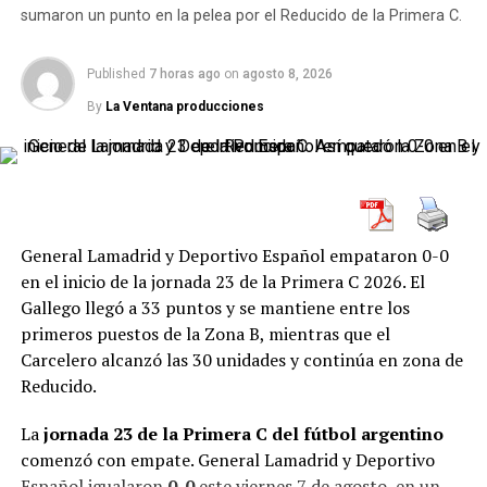
espacios. El Pincha fue agresivo, pero también lúcido.
sumaron un punto en la pelea por el Reducido de la Primera C.
La apertura del marcador llegó como consecuencia
natural de ese dominio.
Tiago Palacios
asistió a
Guido
Published
7 horas ago
on
agosto 8, 2026
Carrillo
para el
1-0
, una jugada que reflejó el peso
By
La Ventana producciones
ofensivo de Estudiantes y la facilidad con la que
conseguía acercarse al área rival. El Canalla ya sufría
para sostener los duelos individuales y para contener el
avance de un rival que jugaba con todas las luces
encendidas.
General Lamadrid y Deportivo Español empataron 0-0
Poco después, el Pincha amplió la ventaja con otro
en el inicio de la jornada 23 de la Primera C 2026. El
golpe determinante.
Tiago Palacios
convirtió el
2-0 de
Gallego llegó a 33 puntos y se mantiene entre los
penal
, y en apenas
25 minutos
el equipo platense ya
primeros puestos de la Zona B, mientras que el
había prácticamente liquidado el partido. Ese arranque
Carcelero alcanzó las 30 unidades y continúa en zona de
demoledor fue demasiado para Rosario Central, que no
Reducido.
encontraba caminos para frenar el circuito ofensivo
La
jornada 23 de la Primera C del fútbol argentino
rival ni para recuperar la pelota con sentido.
comenzó con empate. General Lamadrid y Deportivo
Estudiantes dominaba terreno, juego y resultado con
Español igualaron
0-0
este viernes 7 de agosto, en un