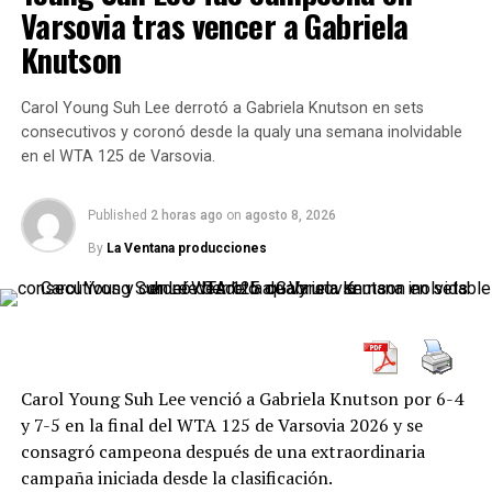
Varsovia tras vencer a Gabriela
Zverev y una frase que marca
Knutson
su mentalidad: “Tengo que
Carol Young Suh Lee derrotó a Gabriela Knutson en sets
centrarme en mí”
consecutivos y coronó desde la qualy una semana inolvidable
en el WTA 125 de Varsovia.
Tras el triunfo,
Alexander Zverev
dejó una reflexión
muy clara sobre cómo está viviendo esta oportunidad en
Published
2 horas ago
on
agosto 8, 2026
Roland Garros. En un cuadro que se abrió con las bajas y
By
La Ventana producciones
eliminaciones de varios favoritos, el alemán sabe que su
nombre aparece entre los principales candidatos. Sin
embargo, eligió evitar distracciones.
“
Para mí, es algo bastante sencillo. Debo jugar a
buen nivel, lo he dicho antes en este torneo. Creo
Carol Young Suh Lee venció a Gabriela Knutson por 6-4
que tengo que confiar en mi juego, creer en mi tenis,
y 7-5 en la final del WTA 125 de Varsovia 2026 y se
simplemente confiar en mí. Si juego bien, tengo el
consagró campeona después de una extraordinaria
99% del trabajo hecho
”, sostuvo el alemán.
campaña iniciada desde la clasificación.