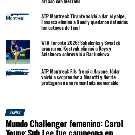
antes del inicio.
arrasó con Mertens
Zverev no tuvo un partido cómodo desde el comienzo.
ATP Montreal: Tirante volvió a dar el golpe,
Jódar
, de apenas 19 años, salió sin complejos, se plantó
Fonseca eliminó a Ruud y quedaron definidos
los octavos de final
en la Philippe-Chatrier con mucho descaro y llegó a
sacar para ganar el primer set. Pero ahí apareció la
diferencia de experiencia. El alemán resistió, aprovechó
WTA Toronto 2026: Sabalenka y Swiatek
avanzaron, Kostyuk eliminó a Keys y
los nervios del español en el momento clave y, una vez
Anisimova sobrevivió a Bartunkova
que se quedó con el tie-break, dominó el resto del
encuentro con autoridad.
ATP Montreal: Fils frenó a Navone, Jódar
volvió a sorprender a Musetti y Norrie
protagonizó una remontada memorable
Título SEO formato solicitado
Alexander Zverev venció a Rafael Jódar en Roland
Garros y alcanzó su quinta semifinal en París
TENIS
Este título cumple el formato:
Jugador + hecho
Mundo Challenger femenino: Carol
principal + torneo + dato fuerte
.
Young Suh Lee fue campeona en