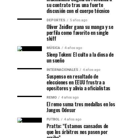
su contrato tras una fuerte
discusión con el cuerpo técnico
DEPORTES
5 años ago
Oliver Zeidler gana su manga y se
perfila como favorito en single
skiff
MÚSICA
4 años ago
Sleep Token: El culto a la diosa de
un sueño
INTERNACIONALES
4 años ago
Suspenso en resultado de
elecciones en EEUU frustra a
opositores y alivia a oficialistas
REMO
4 años ago
El remo suma tres medallas en los
Juegos Odesur
FUTBOL
4 años ago
Pratto: “Estamos cansados de
que los árbitros nos pasen por
arriba”