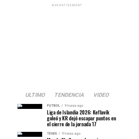
ADVERTISEMENT
ULTIMO
TENDENCIA
VIDEO
FUTBOL
9 horas ago
Liga de Islandia 2026: Keflavík
goleó y KR dejó escapar puntos en
el cierre de la jornada 17
TENIS
9 horas ago