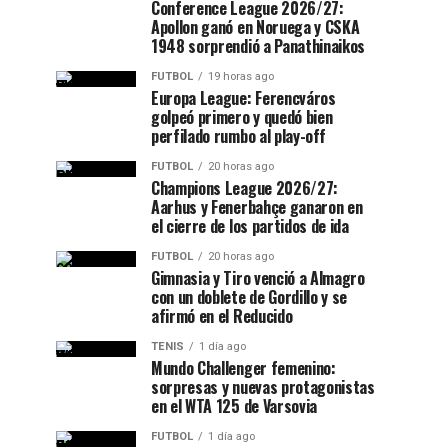
Conference League 2026/27:
Apollon ganó en Noruega y CSKA
1948 sorprendió a Panathinaikos
FUTBOL
19 horas ago
Europa League: Ferencváros
golpeó primero y quedó bien
perfilado rumbo al play-off
FUTBOL
20 horas ago
Champions League 2026/27:
Aarhus y Fenerbahçe ganaron en
el cierre de los partidos de ida
FUTBOL
20 horas ago
Gimnasia y Tiro venció a Almagro
con un doblete de Gordillo y se
afirmó en el Reducido
TENIS
1 día ago
Mundo Challenger femenino:
sorpresas y nuevas protagonistas
en el WTA 125 de Varsovia
FUTBOL
1 día ago