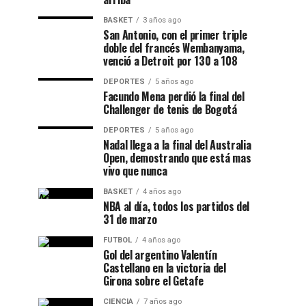
BASKET
3 años ago
San Antonio, con el primer triple
doble del francés Wembanyama,
venció a Detroit por 130 a 108
DEPORTES
5 años ago
Facundo Mena perdió la final del
Challenger de tenis de Bogotá
DEPORTES
5 años ago
Nadal llega a la final del Australia
Open, demostrando que está mas
vivo que nunca
BASKET
4 años ago
NBA al día, todos los partidos del
31 de marzo
FUTBOL
4 años ago
Gol del argentino Valentín
Castellano en la victoria del
Girona sobre el Getafe
CIENCIA
7 años ago