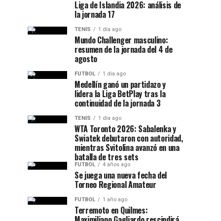
Liga de Islandia 2026: análisis de
la jornada 17
TENIS
1 día ago
Mundo Challenger masculino:
resumen de la jornada del 4 de
agosto
FUTBOL
1 día ago
Medellín ganó un partidazo y
lidera la Liga BetPlay tras la
continuidad de la jornada 3
TENIS
1 día ago
WTA Toronto 2026: Sabalenka y
Swiatek debutaron con autoridad,
mientras Svitolina avanzó en una
batalla de tres sets
FUTBOL
4 años ago
Se juega una nueva fecha del
Torneo Regional Amateur
FUTBOL
1 año ago
Terremoto en Quilmes:
Maximiliano Gagliardo rescindirá