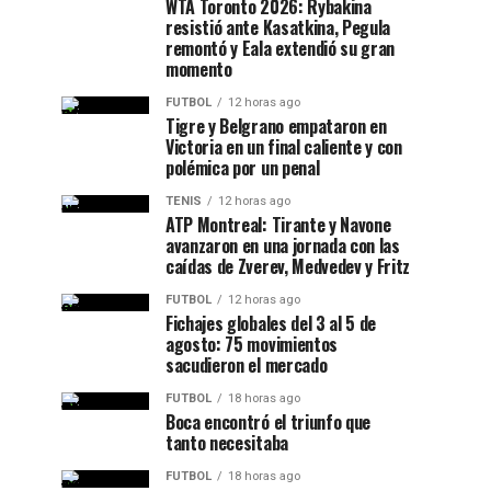
WTA Toronto 2026: Rybakina
resistió ante Kasatkina, Pegula
remontó y Eala extendió su gran
momento
FUTBOL
12 horas ago
Tigre y Belgrano empataron en
Victoria en un final caliente y con
polémica por un penal
TENIS
12 horas ago
ATP Montreal: Tirante y Navone
avanzaron en una jornada con las
caídas de Zverev, Medvedev y Fritz
FUTBOL
12 horas ago
Fichajes globales del 3 al 5 de
agosto: 75 movimientos
sacudieron el mercado
FUTBOL
18 horas ago
Boca encontró el triunfo que
tanto necesitaba
FUTBOL
18 horas ago