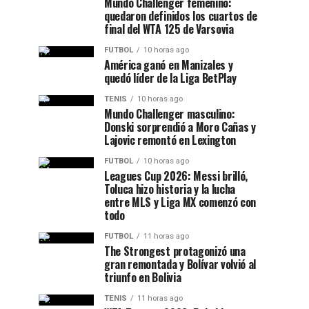
Mundo Challenger femenino:
quedaron definidos los cuartos de
final del WTA 125 de Varsovia
FUTBOL
10 horas ago
América ganó en Manizales y
quedó líder de la Liga BetPlay
TENIS
10 horas ago
Mundo Challenger masculino:
Donski sorprendió a Moro Cañas y
Lajovic remontó en Lexington
FUTBOL
10 horas ago
Leagues Cup 2026: Messi brilló,
Toluca hizo historia y la lucha
entre MLS y Liga MX comenzó con
todo
FUTBOL
11 horas ago
The Strongest protagonizó una
gran remontada y Bolívar volvió al
triunfo en Bolivia
TENIS
11 horas ago