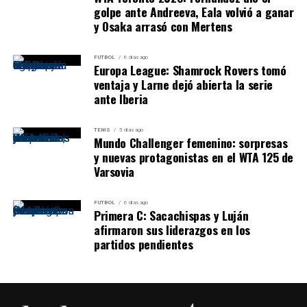
golpe ante Andreeva, Eala volvió a ganar
y Osaka arrasó con Mertens
FUTBOL
6 días ago
Tabla actualizada de la Zona A
Europa League: Shamrock Rovers tomó
ventaja y Larne dejó abierta la serie
ante Iberia
Pos.
Equipo
Pts.
PJ
PG
PE
PP
DG
1
Sacachispas
38
22
11
5
6
+11
TENIS
5 días ago
Mundo Challenger femenino: sorpresas
2
Berazategui
36
23
9
9
5
+8
y nuevas protagonistas en el WTA 125 de
Varsovia
3
Lugano
36
23
9
9
5
+7
4
Estrella del Sur
35
23
9
8
6
+4
FUTBOL
6 días ago
Primera C: Sacachispas y Luján
5
Centro Español
34
23
9
7
7
+8
afirmaron sus liderazgos en los
partidos pendientes
6
Puerto Nuevo
34
23
8
10
5
0
7
Mercedes
33
23
8
9
6
+9
8
Victoriano Arenas
32
23
7
11
5
+5