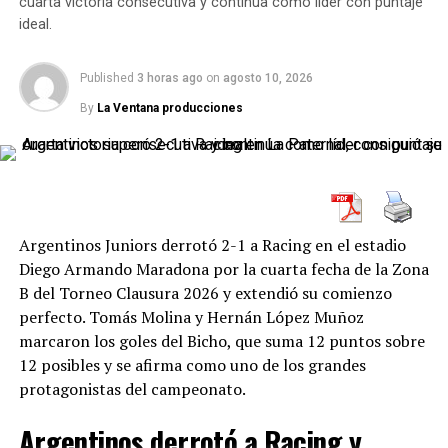
cuarta victoria consecutiva y continúa como líder con puntaje
ideal.
Published
3 horas ago
on
agosto 10, 2026
El gol tempranero reforzó la superioridad inglesa. Costa
By
La Ventana producciones
Rica, con un equipo joven y en proceso de renovación,
eligió replegarse y resistir. Sin embargo, le costó generar
peligro y prácticamente no logró incomodar a la
defensa rival.
Argentinos Juniors derrotó 2-1 a Racing en el estadio
Inglaterra dominó, pero deberá
Diego Armando Maradona por la cuarta fecha de la Zona
mejorar la efectividad
B del Torneo Clausura 2026 y extendió su comienzo
perfecto. Tomás Molina y Hernán López Muñoz
El primer tiempo fue casi todo de Inglaterra. El equipo
marcaron los goles del Bicho, que suma 12 puntos sobre
manejó los ritmos, encontró espacios y acumuló
12 posibles y se afirma como uno de los grandes
llegadas, aunque la falta de precisión en la definición
protagonistas del campeonato.
evitó una diferencia mayor antes del descanso.
Argentinos derrotó a Racing y