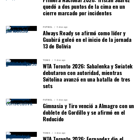
mayoría de sus competidores.
quedó a dos puntos de la cima en un
cierre marcado por incidentes
Lugano 0-0 Victoriano Arenas
FUTBOL
5 días ago
Lugano y Victoriano Arenas no lograron romper el
Always Ready se afirmó como líder y
marcador y terminaron 0-0.
Guabirá goleó en el inicio de la jornada
13 de Bolivia
Con el empate, Lugano alcanzó los
36 puntos
y quedó
tercero, igualado con Berazategui pero detrás por
TENIS
5 días ago
WTA Toronto 2026: Sabalenka y Swiatek
diferencia de gol. Victoriano Arenas llegó a 32 unidades
debutaron con autoridad, mientras
y permanece inmediatamente por debajo de los puestos
Svitolina avanzó en una batalla de tres
de Reducido.
sets
FUTBOL
5 días ago
Gimnasia y Tiro venció a Almagro con un
doblete de Gordillo y se afirmó en el
Reducido
TENIS
2 días ago
WTA Toronto 2026: Fernandez dio el