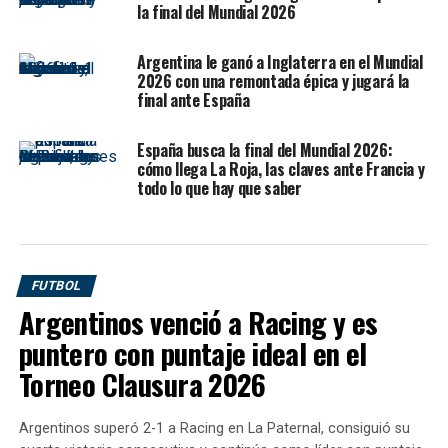
la final del Mundial 2026
Los laterales
Nico O’Reilly
y
Reece James
se
posicionaron muy altos, prácticamente como extremos,
Argentina le ganó a Inglaterra en el Mundial
2026 con una remontada épica y jugará la
una señal del plan ofensivo de Tuchel: presión, posesión
final ante España
y dominio territorial.
España busca la final del Mundial 2026:
Declan Rice abrió el camino
cómo llega La Roja, las claves ante Francia y
todo lo que hay que saber
A los 9 minutos llegó el primer golpe.
Anthony Gordon
desbordó por la banda, llegó hasta el fondo y envió el
centro atrás. La pelota quedó servida para
Declan Rice
,
que definió con tranquilidad para el 1-0.
FUTBOL
Argentinos venció a Racing y es
puntero con puntaje ideal en el
Torneo Clausura 2026
Argentinos superó 2-1 a Racing en La Paternal, consiguió su