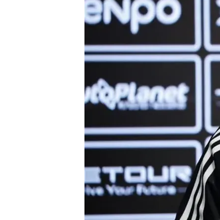
Después de igualar el partido con un 6-3,
eliminar al italiano Matteo Berrettini e
En la tercera instancia enfrentará al fr
programado para este jueves en la canch
Sebastián Báez no pudo sost
Sebastián Báez quedó eliminado ante el
El argentino comenzó mejor, controló lo
potencia de sus golpes y consiguió llevar
En el capítulo decisivo, el belga mantu
defensor Ben Shelton, quien eliminó a 
Etcheverry fue superado po