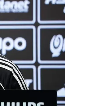
otra destacada victoria. Venía de
achary Svajda. El partido quedó
accionó en el segundo, aumentó la
Bergs avanzó para enfrentar al campeón