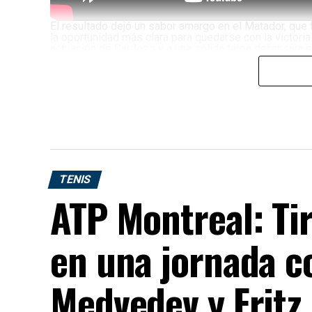
El resultado dejó un sabor amargo en el Matador, que
la oportunidad más clara para quedarse con la victoria
actuación de Cardozo y a una sólida tarea defensiva e
TENIS
ATP Montreal: Ti
en una jornada co
Medvedev y Fritz