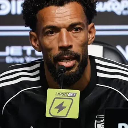
 volvió a marcar diferencias en el set definitivo y cerró 
n tres parciales durante la primera ronda.
ancés
Arthur Fils
, 18.º cabeza de serie, quien derrotó a Z
a central.
ener la ventaja
 belga Zizou Bergs por
3-6, 6-3 y 6-2
.
s intercambios y se adjudicó el primer parcial. Bergs re
 el encuentro a un tercer set.
vo el impulso de la remontada y se impuso con claridad. 
Jenson Brooksby.
r Nuno Borges