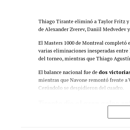
Thiago Tirante eliminó a Taylor Fritz 
de Alexander Zverev, Daniil Medvedev y
El Masters 1000 de Montreal completó 
varias eliminaciones inesperadas entre 
del torneo, mientras que Thiago Agustí
El balance nacional fue de
dos victoria
mientras que Navone remontó frente a V
Cerúndolo se despidieron del cuadro.
Tirante dio el gran golpe an
Thiago Agustín Tirante consiguió una de
séptimo preclasificado, por
7-5 y 6-3
.