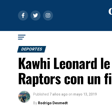
DEPORTES
Kawhi Leonard le d
Raptors con un fi
Published
7 años ago
on
mayo 13, 2019
By
Rodrigo Desmedt