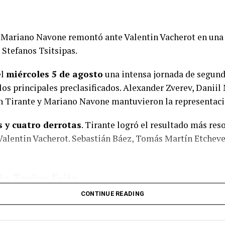
y Mariano Navone remontó ante Valentin Vacherot en una 
 Stefanos Tsitsipas.
el
miércoles 5 de agosto
una intensa jornada de segunda
los principales preclasificados. Alexander Zverev, Danii
n Tirante y Mariano Navone mantuvieron la representació
s y cuatro derrotas
. Tirante logró el resultado más reso
alentin Vacherot. Sebastián Báez, Tomás Martín Etcheve
te Taylor Fritz
CONTINUE READING
 las victorias más importantes de su carrera al derrotar