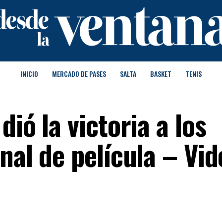
INICIO
MERCADO DE PASES
SALTA
BASKET
TENIS
ió la victoria a los
nal de película – Vid