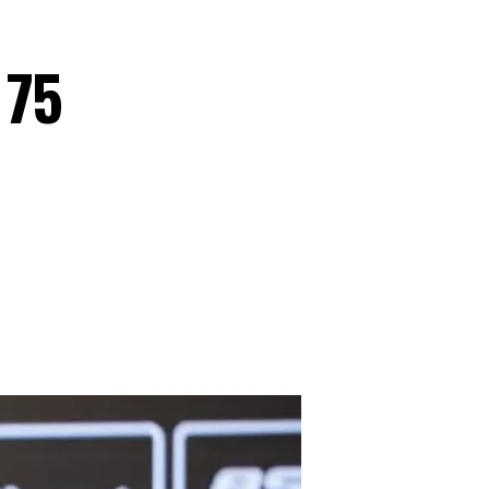
la diferencia necesaria para cerrarlo
cas de su rival, quien solicitó atención
 75
ó 19 tiros ganadores y perdió
de una hora y 28 minutos.
 sus actuaciones en Madrid y Roma. Su
, 14.º preclasificado, por
1-6, 6-3 y 6-
uego en el primer parcial. Sin embargo,
 sus golpes y redujo los errores.