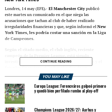
Londres, 14 may (EFE).-
El Manchester City
publicó
este martes un comunicado en el que niega las
acusaciones que tachan al club de haber realizado
irregularidades financieras y que, según informó el
New
York Times, les podría costar una sanción en la Liga
de Campeones.
Según el citado medio, el club inglés, reciente
campeón de la Premier League, está siendo
investigado por la UEFA por romper las reglas y el
CONTINUE READING
fair play financiero al “inflar el valor de un
patrocinio”.
YOU MAY LIKE
El conjunto de
Mánchester
señaló, a través de un
Europa League: Ferencváros golpeó primero
comunicado, que está cooperando “plenamente y de
y quedó bien perfilado rumbo al play-off
buena fe” con la Cámara de Investigación del Comité de
Control Financiero de los Clubes.
Champions League 2026/27: Aarhus y