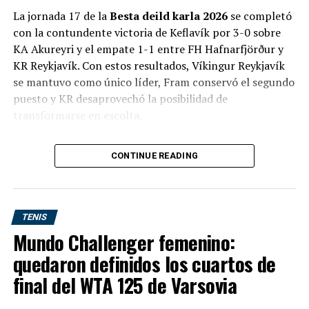
La jornada 17 de la
Besta deild karla 2026
se completó
con la contundente victoria de Keflavík por 3-0 sobre
KA Akureyri y el empate 1-1 entre FH Hafnarfjörður y
KR Reykjavík. Con estos resultados, Víkingur Reykjavík
se mantuvo como único líder, Fram conservó el segundo
puesto y KR desaprovechó la posibilidad de
transformarse en escolta.
La fecha terminó con
18 goles en seis encuentros
, a
CONTINUE READING
razón de tres tantos por partido. Se registraron dos
triunfos locales, dos victorias visitantes y dos empates.
Resultados completos de la jornada
TENIS
17
Mundo Challenger femenino:
quedaron definidos los cuartos de
Partido
Resultado
final del WTA 125 de Varsovia
ÍBV Vestmannaeyjar – Fram
1-2