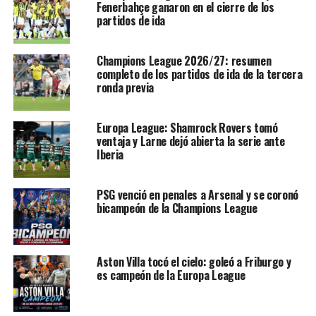
“El artículo del New York Times citando ‘gente
Fenerbahçe ganaron en el cierre de los
partidos de ida
familiarizada con el caso’ es muy preocupante. Esto
implica que la buena fe del City con la CFCB IC está
fuera de lugar o que el proceso se está tergiversando
Champions League 2026/27: resumen
por intención individual de hacer daño a la reputación
completo de los partidos de ida de la tercera
ronda previa
del club y a sus intereses comerciales. O ambas”, explicó
el club.
Europa League: Shamrock Rovers tomó
“Las acusaciones de irregularidades financieras son
ventaja y Larne dejó abierta la serie ante
completamente falsas y una prueba de ello ha sido
Iberia
enviada a la CFCB IC.
PSG venció en penales a Arsenal y se coronó
bicampeón de la Champions League
RELATED TOPICS:
CHAMPIONS LEAGUE
MANCHESTER CITY
PREMIER LEAGUE
TENDENCIAS
UEFA EUROPA LEAGUE
Aston Villa tocó el cielo: goleó a Friburgo y
UP NEXT
El Peque: “Fue un buen partido estuve sólido”
es campeón de la Europa League
DON'T MISS