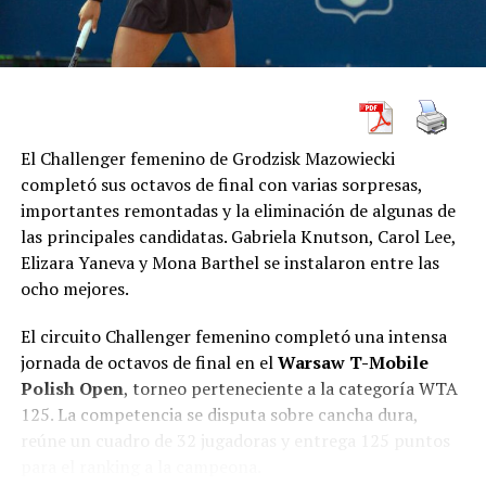
Expulsado
Eiður Orri Ragnarsson
, de Keflavík, a los 62
minutos, por doble amonestación.
Keflavík resolvió el encuentro con una ráfaga
El Challenger femenino de Grodzisk Mazowiecki
demoledora de nueve minutos durante el primer tiempo.
completó sus octavos de final con varias sorpresas,
KA había comenzado mejor y logró aproximarse al área
importantes remontadas y la eliminación de algunas de
local, pero no convirtió sus oportunidades y terminó
las principales candidatas. Gabriela Knutson, Carol Lee,
pagando muy caro sus errores defensivos.
Elizara Yaneva y Mona Barthel se instalaron entre las
ocho mejores.
La apertura llegó a los 27 minutos. Un remate de Alpha
Conteh se desvió en un defensor y la pelota quedó en
El circuito Challenger femenino completó una intensa
poder de Sindri Snær Magnússon, quien definió con
jornada de octavos de final en el
Warsaw T-Mobile
precisión para establecer el 1-0.
Polish Open
, torneo perteneciente a la categoría WTA
125. La competencia se disputa sobre cancha dura,
Cinco minutos después, una salida larga desde el fondo
reúne un cuadro de 32 jugadoras y entrega 125 puntos
encontró a Axel Ingi Jóhannesson por el costado. El
para el ranking a la campeona.
lateral envió la pelota al área y Dagur Ingi Valsson