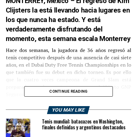
MONTERREY, México – El regreso de Kim
Clijsters la está llevando hacia lugares en
los que nunca ha estado. Y está
verdaderamente disfrutando del
momento, esta semana escala Monterrey
Hace dos semanas, la jugadora de 36 años regresó al
tenis competitivo después de una ausencia de casi siete
años, en el Dubai Duty Free Tennis Championships en lo
que también fue su debut en dicho torneo. Es por ello
que la cuatro veces campeona de Grand Slam está
preparada para hacer otra semana en el Abierto GNP
CONTINUE READING
Seguros.
“Desde el momento en que nos recogieron en el
YOU MAY LIKE
aeropuerto, la gente ha sido muy amigable. Es un área
Tenis mundial: batacazos en Washington,
muy hermosa. Estoy emocionado de estar aquí y jugar
finales definidas y argentinos destacados
aquí en Monterrey”, dijo Clijsters. dijo a los medios este
domingo antes del torneo.