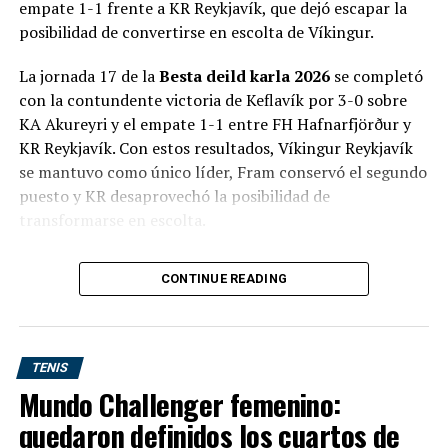
empate 1-1 frente a KR Reykjavík, que dejó escapar la
RELATED TOPICS:
CLIJTERS
KIM CLIJSTERS
MONTERREY
TENDENCIAS
WTA
posibilidad de convertirse en escolta de Víkingur.
UP NEXT
La jornada 17 de la
Besta deild karla 2026
se completó
Protocolo de emergencia para Copa Davis
con la contundente victoria de Keflavík por 3-0 sobre
KA Akureyri y el empate 1-1 entre FH Hafnarfjörður y
DON'T MISS
Podoroska se clasificó a su primer torneo WTA en dos
KR Reykjavík. Con estos resultados, Víkingur Reykjavík
años
se mantuvo como único líder, Fram conservó el segundo
puesto y KR desaprovechó la posibilidad de
transformarse en escolta.
La fecha terminó con
18 goles en seis encuentros
, a
CONTINUE READING
razón de tres tantos por partido. Se registraron dos
triunfos locales, dos victorias visitantes y dos empates.
Resultados completos de la jornada
TENIS
17
Mundo Challenger femenino:
quedaron definidos los cuartos de