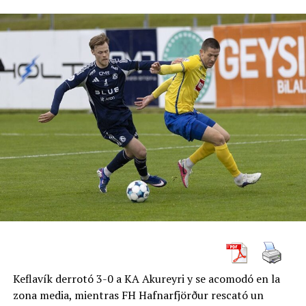
Muguruza en Dubai.
“Siento que con el tenis que he estado jugando, estoy
mejorando. Todavía tengo un buen nivel, aunque
todavía siento que necesito el ritmo del partido”, dijo
Clijsters.
“He jugado un partido oficial hasta ahora, y algunos sets
de práctica. Me gustaría tener más partidos, y esa es la
única forma en que puedo practicar ciertas cosas que
solo puedes modificar en los partidos”.
“En la práctica, me estoy moviendo mejor, estoy
reaccionando mejor, estoy tomando mejores decisiones.
Tiene que suceder ahora en el partido. Creo que cuantos
más partidos pueda jugar, más mejorará y veremos hasta
dónde puedo llegar “.
Keflavík derrotó 3-0 a KA Akureyri y se acomodó en la
zona media, mientras FH Hafnarfjörður rescató un