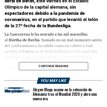
derbi de Berlín,
este viernes en el Estadio
Olímpico de la capital alemana,
sin
espectadores debido a la pandemia de
coronavirus
, en el partido que levantó el telón
de la 27ª fecha de la
Bundesliga
.
La Cuarentena le ha sentado a las mil maravillas
al
Hertha de Berlín
. Sumado en un mal momento antes
del confinamiento, ha salido como un cohete y tras
arrollar al
Union
en el derbi de Berlín (4-0), sumó dos
victorias en dos partidos desde la vuelta del fútbol.
CONTINUE READING
Todo se decidió en la segunda mitad, nada que ver con la
primera, de mucho más control. Casi no hubo ocasiones,
menos una clara de Lukebakio abortada por Gikiewicz.
YOU MAY LIKE
Jürgen Klopp asume en la selección de
Una historia muy distinta que tras el paso de vestuarios,
Alemania tras el Mundial 2026 y abre una
en el que Labbadia espoleó a sus jugadores. Tanto es así
nueva era
que, en un centro medido de
Plattenhardt,
Ibisevic
hacía el primero (51’) y, al