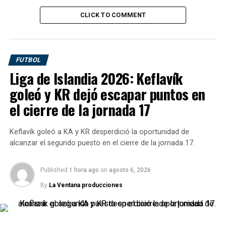
UP NEXT
Estados Unidos abre sus puertas a deportistas
CLICK TO COMMENT
profesionales
DON'T MISS
Jakob Ingebrigtsen bate el récord noruego de 5000
FUTBOL
metros en ruta – EFE
Liga de Islandia 2026: Keflavík
goleó y KR dejó escapar puntos en
el cierre de la jornada 17
Keflavík goleó a KA y KR desperdició la oportunidad de
alcanzar el segundo puesto en el cierre de la jornada 17.
Published
1 hora ago
on
agosto 6, 2026
By
La Ventana producciones