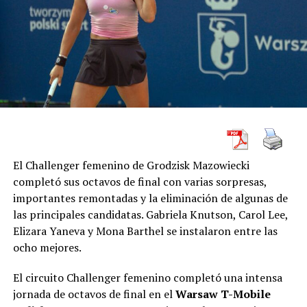
1-0, 27 minutos:
Sindri Snær Magnússon.
2-0, 32 minutos:
Dagur Ingi Valsson.
3-0, 36 minutos:
Stefan Alexander Ljubicic.
Expulsado
Eiður Orri Ragnarsson
, de Keflavík, a los 62
minutos, por doble amonestación.
Keflavík resolvió el encuentro con una ráfaga
El Challenger femenino de Grodzisk Mazowiecki
demoledora de nueve minutos durante el primer tiempo.
completó sus octavos de final con varias sorpresas,
KA había comenzado mejor y logró aproximarse al área
importantes remontadas y la eliminación de algunas de
local, pero no convirtió sus oportunidades y terminó
las principales candidatas. Gabriela Knutson, Carol Lee,
pagando muy caro sus errores defensivos.
Elizara Yaneva y Mona Barthel se instalaron entre las
ocho mejores.
La apertura llegó a los 27 minutos. Un remate de Alpha
Conteh se desvió en un defensor y la pelota quedó en
El circuito Challenger femenino completó una intensa
poder de Sindri Snær Magnússon, quien definió con
jornada de octavos de final en el
Warsaw T-Mobile
precisión para establecer el 1-0.