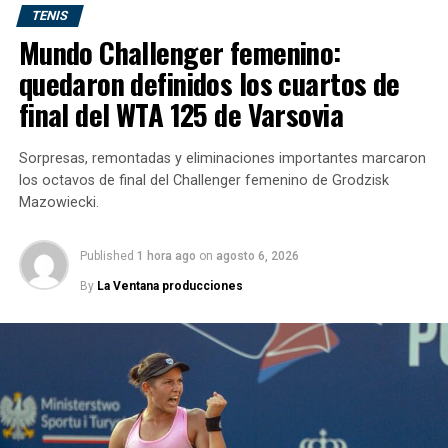
Resultados completos de la jornada
TENIS
17
Mundo Challenger femenino:
quedaron definidos los cuartos de
Partido
Resultado
final del WTA 125 de Varsovia
ÍBV Vestmannaeyjar – Fram
1-2
Sorpresas, remontadas y eliminaciones importantes marcaron
ÍA Akranes – Víkingur Reykjavík
2-2
los octavos de final del Challenger femenino de Grodzisk
Valur – Stjarnan
2-3
Mazowiecki.
Þór Akureyri – Breiðablik
1-0
Published
1 hora ago
on
agosto 6, 2026
Keflavík – KA Akureyri
3-0
By
La Ventana producciones
FH Hafnarfjörður – KR Reykjavík
1-1
Keflavík 3-0 KA Akureyri
Goles