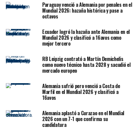
Paraguay venció a Alemania por penales en el
minuto, el bosnio se vestía de asistente para encontrar
Mundial 2026: hazaña histórica y pase a
en la carrera a
Lukebakio
, quien quebraba al portero y
octavos
marcaba a placer (54’). Eso significó el derrumbe
del
Union
, que no logró ni siquiera disparar a puerta a lo
Ecuador logró la hazaña ante Alemania en el
largo de los 90 minutos.
Mundial 2026 y clasificó a 16avos como
mejor tercero
Nada que ver con el
Hertha
. que empezó a encontrar
a
Cunha
y con él más peligro. De sus botines salió el
RB Leipzig contrató a Martín Demichelis
como nuevo técnico hasta 2028 y sacudió el
tercero, tras una buena jugada personal y otra
mercado europeo
asistencia de Ibisevic, que dejó a Piatek en el banco (61’).
La puntilla la puso desde el saque de esquina
Boyata
, en
Alemania sufrió pero venció a Costa de
lo que fue una muestra de la fragilidad defensiva del
Marfil en el Mundial 2026 y clasificó a
Union, ya que el central cabeceó sin ni siquiera
16avos
necesidad de saltar (77’). Berlín tiene nuevo dueño
Alemania aplastó a Curazao en el Mundial
2026 con un 7-1 que confirma su
candidatura
RELATED TOPICS:
ALEMANIA
BUNDESLIGA
FUTBOL
HERTHA BERLIN
UNION BERLIN