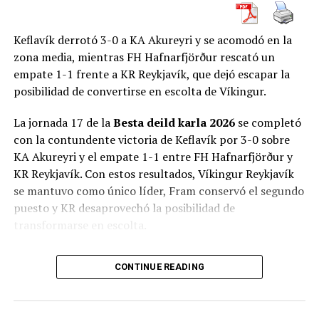
Keflavík derrotó 3-0 a KA Akureyri y se acomodó en la
zona media, mientras FH Hafnarfjörður rescató un
empate 1-1 frente a KR Reykjavík, que dejó escapar la
posibilidad de convertirse en escolta de Víkingur.
La jornada 17 de la
Besta deild karla 2026
se completó
con la contundente victoria de Keflavík por 3-0 sobre
KA Akureyri y el empate 1-1 entre FH Hafnarfjörður y
KR Reykjavík. Con estos resultados, Víkingur Reykjavík
se mantuvo como único líder, Fram conservó el segundo
puesto y KR desaprovechó la posibilidad de
transformarse en escolta.
La fecha terminó con
18 goles en seis encuentros
, a
CONTINUE READING
razón de tres tantos por partido. Se registraron dos
triunfos locales, dos victorias visitantes y dos empates.