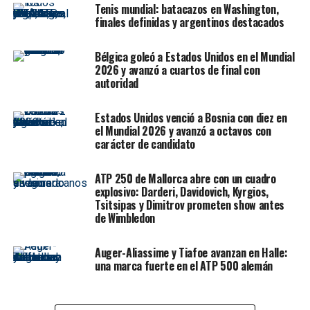
mucha ilusión de volver a competir”, añadió
Tenis mundial: batacazos en Washington,
finales definidas y argentinos destacados
Schwartzman en sus redes sociales. El jugador y sus tres
acompañantes tuvieron que realizarse un test de
Bélgica goleó a Estados Unidos en el Mundial
coronavirus para presentar los resultados al ingresar en
2026 y avanzó a cuartos de final con
los Estados Unidos.
autoridad
Tras la cancelación del ATP 500 de Washington, el
Estados Unidos venció a Bosnia con diez en
primer torneo masculino en el calendario es Cincinnati,
el Mundial 2026 y avanzó a octavos con
que se disputará en el USTA Billie Jean King National
carácter de candidato
Tennis Center, el complejo donde se desarrolla el
Abierto de los Estados Unidos.
ATP 250 de Mallorca abre con un cuadro
explosivo: Darderi, Davidovich, Kyrgios,
El último partido de Schwartzman antes de la
Tsitsipas y Dimitrov prometen show antes
cancelación del circuito fue el 14 de febrero pasado, en
de Wimbledon
los cuartos de final del ATP de Buenos Aires, cuando
derrotó, en 3h41m, al uruguayo Pablo Cuevas por 7-5 en
Auger-Aliassime y Tiafoe avanzan en Halle:
una marca fuerte en el ATP 500 alemán
el tercer set y no pudo presentarse a las semifinales del
día posterior por haber sufrido un desgarro.