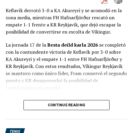
Victoria, interestatales, y también potencialmente
neozelandeses, si levantan las restricciones fronterizas.
Keflavík derrotó 3-0 a KA Akureyri y se acomodó en la
Pero el 15% que obtenemos del extranjero
zona media, mientras FH Hafnarfjörður rescató un
probablemente no estará aquí”, expresó Tiley, según la
empate 1-1 frente a KR Reykjavík, que dejó escapar la
agencia AP.
posibilidad de convertirse en escolta de Víkingur.
La jornada 17 de la
Besta deild karla 2026
se completó
con la contundente victoria de Keflavík por 3-0 sobre
RELATED TOPICS:
ATP TOUR
DIEGO SCHWARTZMAN
ESTADOS UNIDOS
PEQUE
TENDENCIAS
USOPEN
KA Akureyri y el empate 1-1 entre FH Hafnarfjörður y
KR Reykjavík. Con estos resultados, Víkingur Reykjavík
UP NEXT
La suspensión de dos Challengers en Estados Unidos,
se mantuvo como único líder, Fram conservó el segundo
pone en serias dudas el USOpen
puesto y KR desaprovechó la posibilidad de
transformarse en escolta.
DON'T MISS
Michael Thompson ganó el 3M Open, donde el argentino
La fecha terminó con
18 goles en seis encuentros
, a
Emiliano Grillo tuvo una notable actuación
CONTINUE READING
razón de tres tantos por partido. Se registraron dos
triunfos locales, dos victorias visitantes y dos empates.
Resultados completos de la jornada
TENIS