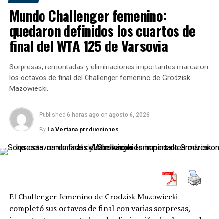
17
Mundo Challenger femenino:
quedaron definidos los cuartos de
Partido
Resultado
final del WTA 125 de Varsovia
ÍBV Vestmannaeyjar – Fram
1-2
Sorpresas, remontadas y eliminaciones importantes marcaron
ÍA Akranes – Víkingur Reykjavík
2-2
los octavos de final del Challenger femenino de Grodzisk
Valur – Stjarnan
2-3
Mazowiecki.
Þór Akureyri – Breiðablik
1-0
Published
6 horas ago
on
agosto 6, 2026
Keflavík – KA Akureyri
3-0
By
La Ventana producciones
FH Hafnarfjörður – KR Reykjavík
1-1
Keflavík 3-0 KA Akureyri
Goles
El Challenger femenino de Grodzisk Mazowiecki
completó sus octavos de final con varias sorpresas,
1-0, 27 minutos:
Sindri Snær Magnússon.