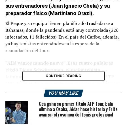
sus entrenadores (Juan Ignacio Chela) y su
preparador físico (Martiniano Orazi).
El Peque y su equipo tienen planificado trasladarse a
Bahamas, donde la pandemia está muy controlada (326
infectados, 11 fallecidos). En el país del Caribe, además,
ya hay tenistas entrenándose a la espera de la
reanudación del tour.
“Allá vamos mundo nuevo”. Esas cuatro palabras
eligió Diego Schwartzman, el mejor tenista
latinoamericano del ranking de singles de la ATP
CONTINUE READING
(13° del mundo) para anunciar su viaje a los Estados
Unidos, el país con más casos de personas
YOU MAY LIKE
infectadas por el coronavirus, con miras al potencial
Gea gana su primer título ATP Tour, Eala
regreso del circuito, desde el 20 de agosto en Nueva
elimina a Osaka, Jódar hace historia y Fritz
York, con Cincinnati y el US Open.
avanza: el resumen del tenis profesional
“Todo muy raro, pero volvemos a subir a un avión con