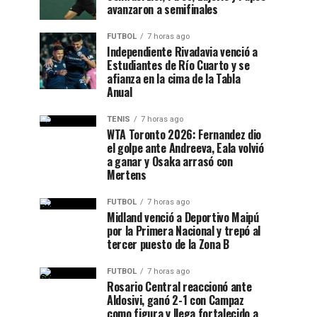
avanzaron a semifinales
FUTBOL
7 horas ago
Independiente Rivadavia venció a
Estudiantes de Río Cuarto y se
afianza en la cima de la Tabla
Anual
TENIS
7 horas ago
WTA Toronto 2026: Fernandez dio
el golpe ante Andreeva, Eala volvió
a ganar y Osaka arrasó con
Mertens
FUTBOL
7 horas ago
Midland venció a Deportivo Maipú
por la Primera Nacional y trepó al
tercer puesto de la Zona B
FUTBOL
7 horas ago
Rosario Central reaccionó ante
Aldosivi, ganó 2-1 con Campaz
como figura y llega fortalecido a