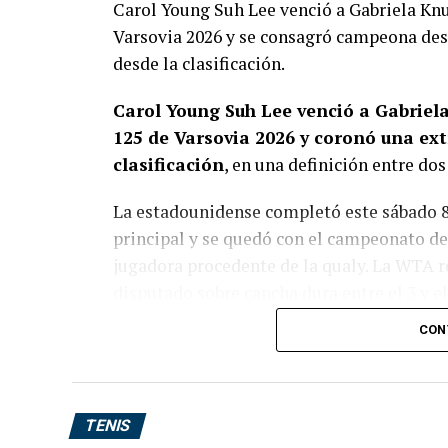
Carol Young Suh Lee venció a Gabriela Knut
Varsovia 2026 y se consagró campeona des
desde la clasificación.
Carol Young Suh Lee venció a Gabriela
125 de Varsovia 2026 y coronó una ex
clasificación
, en una definición entre do
La estadounidense completó este sábado 8 
principal y se quedó con el campeonato des
jugadora procedente de la qualy. La WTA 
disputado sobre cancha dura entre el 3 y el
CON
Carol Lee se quedó con una fi
La definición comenzó con una paridad a
durante toda la semana.
Lee consiguió q
TENIS
una diferencia mínima frente a una Knutson