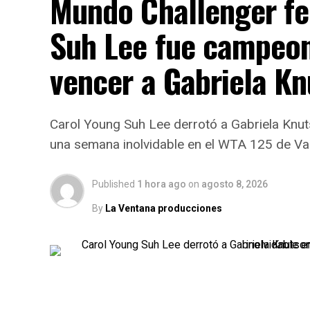
Mundo Challenger fe
Suh Lee fue campeon
vencer a Gabriela K
Carol Young Suh Lee derrotó a Gabriela Knut
una semana inolvidable en el WTA 125 de Va
Published
1 hora ago
on
agosto 8, 2026
By
La Ventana producciones