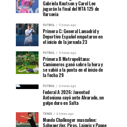
Gabriela Knutson y Carol Lee
jugarán la final del WTA 125 de
Varsovia
FUTBOL
5 horas ago
Primera C: General Lamadrid y
Deportivo Español empataron en
el inicio de la jornada 23
FUTBOL
5 horas ago
Primera B Metropolitana:
Camioneros ganó sobre la hora y
se subió a la punta en el inicio de
la fecha 29
FUTBOL
6 horas ago
Federal A 2026: Juventud
Antoniana cayó ante Alvarado, un
golpe duro en Salta
TENIS
6 horas ago
Mundo Challenger masculino:
Schwaerzler, Piros, Lajovic y Papoe