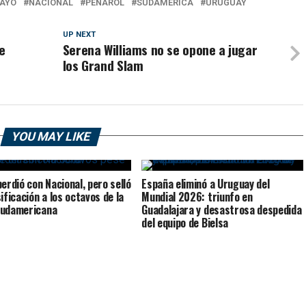
AYO
NACIONAL
PEÑAROL
SUDAMERICA
URUGUAY
UP NEXT
e
Serena Williams no se opone a jugar
los Grand Slam
YOU MAY LIKE
perdió con Nacional, pero selló
España eliminó a Uruguay del
ificación a los octavos de la
Mundial 2026: triunfo en
Sudamericana
Guadalajara y desastrosa despedida
del equipo de Bielsa