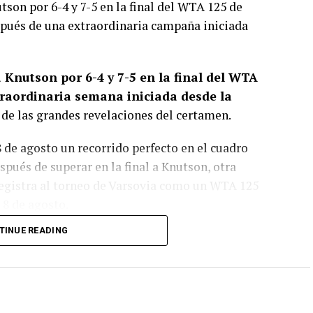
son por 6-4 y 7-5 en la final del WTA 125 de
pués de una extraordinaria campaña iniciada
 Knutson por 6-4 y 7-5 en la final del WTA
traordinaria semana iniciada desde la
s de las grandes revelaciones del certamen.
de agosto un recorrido perfecto en el cuadro
pués de superar en la final a Knutson, otra
registra al torneo de Varsovia como un WTA 125
 8 de agosto.
TINUE READING
nal muy equilibrada
corde al rendimiento que ambas habían mostrado
uedarse con el primer set por 6-4
, marcando
 que había llegado a la final sin perder parciales