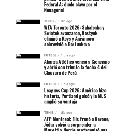
Federal A: duelo clave por el
Nonagonal
TENIS
1 día ago
WTA Toronto 2026: Sabalenka y
Swiatek avanzaron, Kostyuk
eliminó a Keys y Anisimova
sobrevivió a Bartunkova
FUTBOL
1 día ago
Alianza Atlético venció a Cienciano
y abrió con triunfo la fecha 4 del
Clausura de Perú
FUTBOL
1 día ago
Leagues Cup 2026: América hizo
historia, Portland goleó y la MLS
amplió su ventaja
TENIS
1 día ago
ATP Montreal: Fils frenó a Navone,
Jódar volvió a sorprender a
Musetti y Norrie protagonizó una