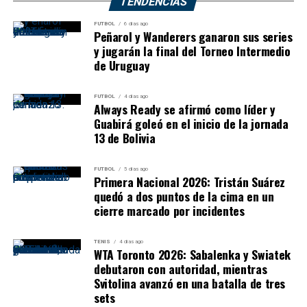
TENDENCIAS
FUTBOL
6 días ago
Peñarol y Wanderers ganaron sus series
y jugarán la final del Torneo Intermedio
de Uruguay
FUTBOL
4 días ago
Always Ready se afirmó como líder y
Guabirá goleó en el inicio de la jornada
13 de Bolivia
FUTBOL
5 días ago
Primera Nacional 2026: Tristán Suárez
quedó a dos puntos de la cima en un
cierre marcado por incidentes
TENIS
4 días ago
WTA Toronto 2026: Sabalenka y Swiatek
debutaron con autoridad, mientras
Svitolina avanzó en una batalla de tres
sets