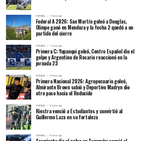
declaró Kenneth Roth, asesor de política global.
Por otro lado,
Rusia e Irán
, principales aliados del
FUTBOL
7 horas ago
Federal A 2026: San Martín goleó a Douglas,
gobierno sirio, celebraron el anuncio. El portavoz del
Olimpo ganó en Mendoza y la fecha 2 quedó a un
Kremlin afirmó que la decisión de Trump es “un paso
partido del cierre
hacia la estabilidad en Medio Oriente”.
FUTBOL
7 horas ago
Primera C: Yupanqui goleó, Centro Español dio el
¿Qué cambia para Siria?
golpe y Argentino de Rosario reaccionó en la
jornada 23
El levantamiento de sanciones podría abrir la puerta a
inversiones extranjeras, al restablecimiento de
FUTBOL
8 horas ago
Primera Nacional 2026: Agropecuario goleó,
relaciones comerciales con empresas occidentales y al
Almirante Brown subió y Deportivo Madryn dio
acceso a sistemas bancarios internacionales. No
otro paso hacia el Reducido
obstante, la implementación real de esta política
dependerá de su eventual retorno al poder. Como
FUTBOL
8 horas ago
Riestra venció a Estudiantes y convirtió al
candidato, Trump no tiene autoridad ejecutiva, por lo
Guillermo Laza en su fortaleza
que el anuncio fue interpretado más como una promesa
electoral que como una acción inmediata.
FUTBOL
8 horas ago
Sarmiento dio el golpe en Tucumán: venció al