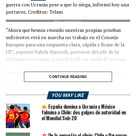
guerra con Ucrania pese a que lo niega, informó hoy una
portavoz. Creditos: Telam
Dron Kamikaze
“Ahora que hemos reunido nuestras propias pruebas
suficientes está en marcha un trabajo en el Consejo
Europeo para una respuesta clara, rápida y firme de la
UE”, expresó Nabila Massrali, portavoz del jefe de la
diplomacia europea, Josep Borrell, en rueda de prensa.
Agregó que existe “un acuerdo político ampliamente
CONTINUE READING
compartido de que la UE debería reaccionar con
rapidez”, informó la agencia de noticias DPA.
YOU MAY LIKE
En declaraciones desde Bruselas, sede de la UE, Massrali
España domina a Ucrania y México
recordó la voluntad política de los 27 países del bloque
fulmina a Chile: dos golpes de autoridad en
de tomar medidas “rápidamente” contra Teherán por su
el Mundial Sub-20
apoyo militar a Moscú, después de una serie de ataques
contra civiles en Ucrania con drones de fabricación
De la angustia al alivio: Chile y Paraguay