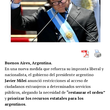
Basij y la Fuerza Disciplinaria, además de políticos como
el ministro de Telecomunicaciones, Issa Zarepour.
Esos funcionarios tendrán prohibido el ingreso al
espacio europeo, y sus eventuales activos o entidades
que posean en la Unión Europea (UE) resultarán
congelados.
Ya a mediados de julio, Estados Unidos acusó a Irán de
pretender venderle drones a Rusia.
Buenos Aires, Argentina.
En paralelo, el presidente ucraniano, Volodomir
En una nueva medida que refuerza su impronta liberal y
Zelenski, advirtió que reducirá drásticamente la
nacionalista, el gobierno del presidente argentino
presencia diplomática de Irán por darle armas a Rusia.
Javier Milei
anunció restricciones al acceso de
ciudadanos extranjeros a determinados servicios
Zelenski dijo el mes pasado que Irán le vendió a Rusia
públicos, alegando la necesidad de
“restaurar el orden”
2.400 drones.
y
priorizar los recursos estatales para los
argentinos
.