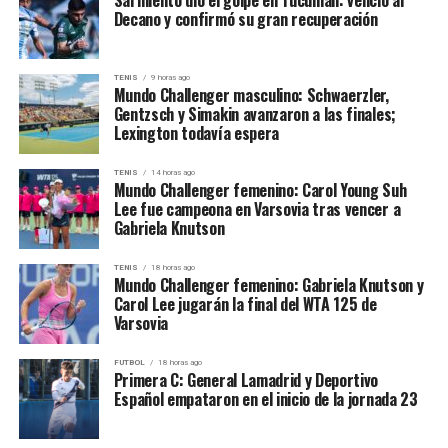
Fuentes del Departamento de Estado señalaron que “no
Decano y confirmó su gran recuperación
hay cambios oficiales en la política estadounidense hacia
Siria”, dejando en claro que se trata, por ahora, de una
declaración de intenciones.
TENIS
9 horas ago
Mundo Challenger masculino: Schwaerzler,
Gentzsch y Simakin avanzaron a las finales;
Un gesto electoral en plena campaña
Lexington todavía espera
El anuncio ocurre a menos de seis meses de las
TENIS
14 horas ago
Mundo Challenger femenino: Carol Young Suh
elecciones presidenciales estadounidenses. Trump ha
Lee fue campeona en Varsovia tras vencer a
intensificado su discurso antiintervencionista y ha
Gabriela Knutson
prometido revertir lo que llama “la diplomacia fallida
del pantano de Washington”. Su mensaje parece apuntar
TENIS
18 horas ago
Mundo Challenger femenino: Gabriela Knutson y
a un electorado cansado de las guerras y del rol
Carol Lee jugarán la final del WTA 125 de
militarista de EE.UU. en el mundo.
Varsovia
Queda por ver si este nuevo viraje en política exterior
FUTBOL
18 horas ago
consolidará apoyos o generará divisiones dentro de su
Primera C: General Lamadrid y Deportivo
Español empataron en el inicio de la jornada 23
propio partido, donde aún persisten sectores
neoconservadores que consideran a Siria una amenaza