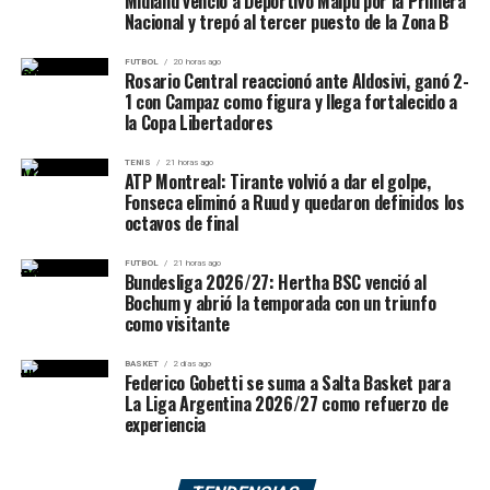
Midland venció a Deportivo Maipú por la Primera
Nacional y trepó al tercer puesto de la Zona B
FUTBOL
20 horas ago
Rosario Central reaccionó ante Aldosivi, ganó 2-
1 con Campaz como figura y llega fortalecido a
la Copa Libertadores
TENIS
21 horas ago
ATP Montreal: Tirante volvió a dar el golpe,
Fonseca eliminó a Ruud y quedaron definidos los
octavos de final
FUTBOL
21 horas ago
Bundesliga 2026/27: Hertha BSC venció al
Bochum y abrió la temporada con un triunfo
como visitante
BASKET
2 días ago
Federico Gobetti se suma a Salta Basket para
La Liga Argentina 2026/27 como refuerzo de
experiencia