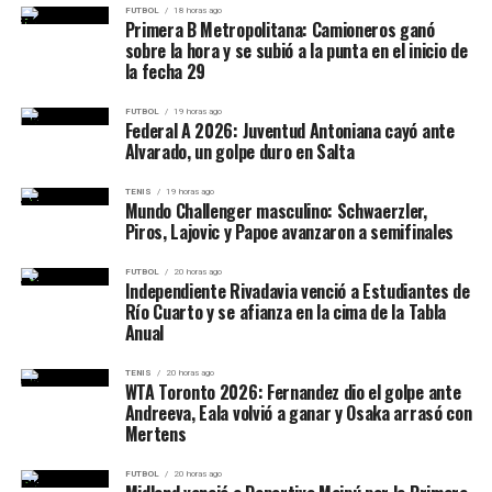
estratégica para la seguridad de Israel y los intereses
FUTBOL
18 horas ago
estadounidenses en la región.
Primera B Metropolitana: Camioneros ganó
sobre la hora y se subió a la punta en el inicio de
la fecha 29
FUTBOL
19 horas ago
Federal A 2026: Juventud Antoniana cayó ante
Alvarado, un golpe duro en Salta
TENIS
19 horas ago
Mundo Challenger masculino: Schwaerzler,
Piros, Lajovic y Papoe avanzaron a semifinales
FUTBOL
20 horas ago
Independiente Rivadavia venció a Estudiantes de
Río Cuarto y se afianza en la cima de la Tabla
Anual
TENIS
20 horas ago
WTA Toronto 2026: Fernandez dio el golpe ante
Andreeva, Eala volvió a ganar y Osaka arrasó con
Mertens
FUTBOL
20 horas ago