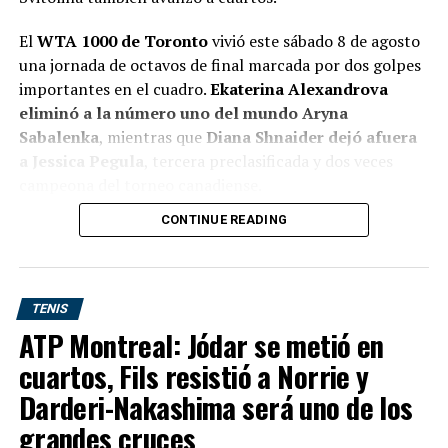
El
WTA 1000 de Toronto
vivió este sábado 8 de agosto
una jornada de octavos de final marcada por dos golpes
importantes en el cuadro.
Ekaterina Alexandrova
eliminó a la número uno del mundo Aryna
Sabalenka
, mientras que
Diana Shnaider dejó afuera
a Jessica Pegula
, tercera preclasificada y dos veces
campeona del torneo canadiense.
CONTINUE READING
Iga Swiatek
, en tanto, tuvo que remontar un partido
complicado frente a Marta Kostyuk para clasificarse a
cuartos de final, mientras que
Elina Svitolina
confirmó
su muy buena semana con una victoria en sets corridos
TENIS
sobre Amanda Anisimova. Los cuatro partidos
ATP Montreal: Jódar se metió en
correspondieron a la primera mitad de los octavos; la
cuartos, Fils resistió a Norrie y
WTA programó esta instancia entre el 8 y el 9 de agosto
y los cuartos para el 10 y 11.
Darderi-Nakashima será uno de los
grandes cruces