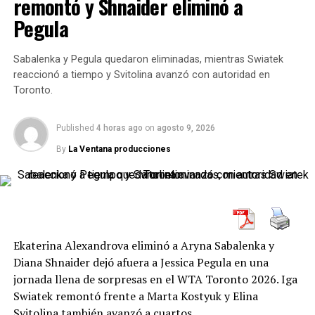
remontó y Shnaider eliminó a
Los otros cinco títulos fueron de Andrea Collarini en
Pegula
Piracicaba, en San Pablo, Brasil; Federico Coria en
Concepción, Chile; Thiago Agustín Tirante en Morelos,
Sabalenka y Pegula quedaron eliminadas, mientras Swiatek
México; Francisco Comesaña en Vicenza, Italia y
reaccionó a tiempo y Svitolina avanzó con autoridad en
Federico Delbonis en Cali, Colombia.
Toronto.
Published
4 horas ago
on
agosto 9, 2026
RELATED TOPICS:
ADRIÁN ANDREEV
CHALLENGER DE TRIESTE
GUIDO ANDREOZZI
By
La Ventana producciones
UP NEXT
Francisco Cerúndolo avanzó a los cuartos de final en el
ATP sueco de Bastad
DON'T MISS
Ekaterina Alexandrova eliminó a Aryna Sabalenka y
Nadia Podoroska debutó con un triunfo en el WTA 250
Diana Shnaider dejó afuera a Jessica Pegula en una
húngaro de Budapest
jornada llena de sorpresas en el WTA Toronto 2026. Iga
Swiatek remontó frente a Marta Kostyuk y Elina
Svitolina también avanzó a cuartos.