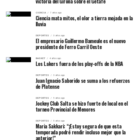
victoria del Girona sobre el Getafe
Poullain dominó completamente el encuentro desde los
El
WTA Toronto 2026
ya tiene así sus primeros cuartos
CIENCIA
7 años ago
primeros juegos. Después de ganar el primer parcial por
Ciencia mata mitos, el olor a tierra mojada en la
definidos:
Swiatek-Shnaider y Alexandrova-Svitolina
,
lluvia
6-1, elevó todavía más la presión y no permitió que
mientras la otra mitad de los octavos completará el
Brouwer consiguiera un solo game durante el segundo.
domingo los cuatro nombres restantes entre las ocho
DEPORTES
3 años ago
El empresario Guillermo Bameule es el nuevo
mejores.
El resultado adquiere todavía mayor importancia
presidente de Ferro Carril Oeste
teniendo en cuenta el recorrido del francés durante la
BASKET
4 años ago
semana: ya había eliminado al principal favorito Dan
Los Lakers fuera de los play-offs de la NBA
Added y posteriormente superó a Alexander Binda y
Kenta Miyoshi.
DEPORTES
3 años ago
Juan Ignacio Saborido se suma a los refuerzos
de Platense
La ATP confirmó que Poullain apenas cedió un juego en
su semifinal.
DEPORTES
5 años ago
Jockey Club Salta se hizo fuerte de local en el
torneo Provincial de Menores
Simakin resolvió un partido mucho más
cerrado
DEPORTES
5 años ago
Maria Sakkari: “¡Estoy segura de que esta
temporada podré rendir incluso mejor que la
La otra semifinal tuvo características completamente
anterior!”