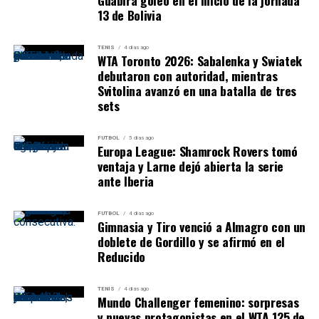
13 de Bolivia
Final del ENKA Open
TENIS
4 días ago
WTA Toronto 2026: Sabalenka y Swiatek
Ilia Simakin vs. Lucas Poullain
debutaron con autoridad, mientras
Svitolina avanzó en una batalla de tres
La definición enfrentará a dos de los jugadores más
sets
destacados de la semana. Simakin llega después de
eliminar al segundo favorito, mientras que Poullain fue
FUTBOL
5 días ago
responsable de la caída del máximo preclasificado y
Europa League: Shamrock Rovers tomó
viene de una semifinal casi perfecta.
ventaja y Larne dejó abierta la serie
ante Iberia
Balance:
Poullain dejó probablemente la actuación más
dominante de todo el sábado al perder apenas un juego.
FUTBOL
4 días ago
Gimnasia y Tiro venció a Almagro con un
Simakin, en cambio, necesitó sostener la concentración
doblete de Gordillo y se afirmó en el
durante dos parciales extremadamente equilibrados y
Reducido
resolvió ambos en tie-break.
Lexington todavía no disputó sus
TENIS
4 días ago
Mundo Challenger femenino: sorpresas
y nuevas protagonistas en el WTA 125 de