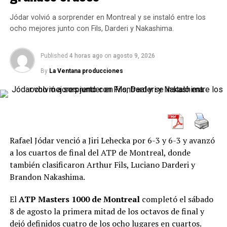
Alexandrova dio el gran golpe y
eliminó a Sabalenka
Jódar volvió a sorprender en Montreal y se instaló entre los
ocho mejores junto con Fils, Darderi y Nakashima.
El resultado más resonante llegó con la victoria de
Ekaterina Alexandrova sobre Aryna Sabalenka por
Published
4 horas ago
on
agosto 9, 2026
7-6(3), 4-6 y 6-4
.
By
La Ventana producciones
El primer parcial fue cambiante. Las dos consiguieron
recuperarse después de estar quiebre abajo y
Alexandrova incluso tuvo la posibilidad de cerrar el set
cuando sacó 6-5. No pudo hacerlo, pero respondió de
manera impecable en el desempate y se quedó con el
Rafael Jódar venció a Jiri Lehecka por 6-3 y 6-3 y avanzó
tiebreak por 7-3.
a los cuartos de final del ATP de Montreal, donde
también clasificaron Arthur Fils, Luciano Darderi y
Brandon Nakashima.
El
ATP Masters 1000 de Montreal
completó el sábado
8 de agosto la primera mitad de los octavos de final y
dejó definidos cuatro de los ocho lugares en cuartos.