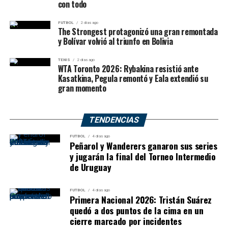
mientras que los cinco mejores obtendrán una plaza
con todo
Pegula aceleró después de un
para la
Copa Argentina 2027
.
FUTBOL
2 días ago
The Strongest protagonizó una gran remontada
primer set parejo
𝐒𝐚𝐧𝐭𝐨 𝐚𝐛𝐨𝐧𝐨 💙🤍🤎
y Bolívar volvió al triunfo en Bolivia
👉🏻 Asegurá tu lugar en la
Jessica Pegula
superó a Kamilla Rakhimova por
6-4 y 6-
TENIS
2 días ago
WTA Toronto 2026: Rybakina resistió ante
zona campeonato
0
.
Kasatkina, Pegula remontó y Eala extendió su
gran momento
La estadounidense atravesó algunos problemas durante
¿Cómo adquirirlo?
el primer parcial. Rakhimova consiguió quebrarla
temprano y posteriormente hubo nuevos intercambios
TENDENCIAS
✅ Tener la cuota de socio
de rupturas, pero Pegula encontró el break decisivo
al día
FUTBOL
4 días ago
cuando su rival servía para mantenerse en el set.
Peñarol y Wanderers ganaron sus series
✅ Acércate a secretaría o
y jugarán la final del Torneo Intermedio
de Uruguay
por nuestros canales
oficiales (WhatsApp socios
FUTBOL
4 días ago
Primera Nacional 2026: Tristán Suárez
3873032500 /
quedó a dos puntos de la cima en un
cierre marcado por incidentes
3876137422)