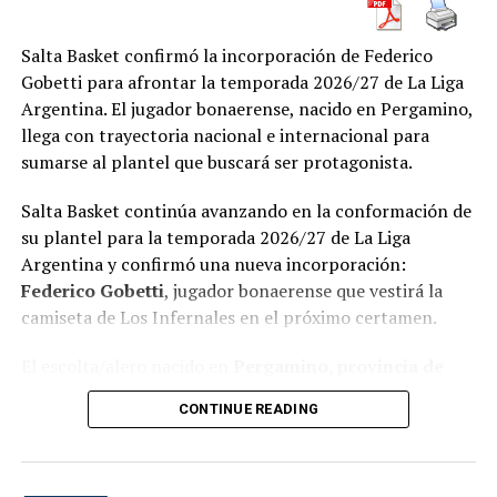
Salta Basket confirmó la incorporación de Federico
Gobetti para afrontar la temporada 2026/27 de La Liga
Argentina. El jugador bonaerense, nacido en Pergamino,
llega con trayectoria nacional e internacional para
sumarse al plantel que buscará ser protagonista.
Salta Basket continúa avanzando en la conformación de
su plantel para la temporada 2026/27 de La Liga
Argentina y confirmó una nueva incorporación:
Federico Gobetti
, jugador bonaerense que vestirá la
camiseta de Los Infernales en el próximo certamen.
El escolta/alero nacido en
Pergamino, provincia de
Buenos Aires
, llega al conjunto salteño con una
CONTINUE READING
importante trayectoria en el básquet nacional e
internacional. Su arribo representa otra pieza de valor
para un equipo que viene armándose con la intención de