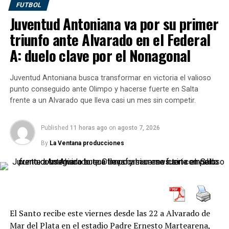
competir desde el inicio y volver a ocupar lugares de
FUTBOL
protagonismo dentro de la segunda categoría del
Juventud Antoniana va por su primer
básquet argentino.
triunfo ante Alvarado en el Federal
Gobetti, de
1,92 metros
, llega proveniente de
Club
A: duelo clave por el Nonagonal
Atlético Provincial de Rosario
, luego de desarrollar
una carrera sólida en distintas instituciones. Entre sus
Juventud Antoniana busca transformar en victoria el valioso
pasos anteriores aparecen
Comunicaciones de
punto conseguido ante Olimpo y hacerse fuerte en Salta
Pergamino, Sarmiento de Junín, Gimnasia de
frente a un Alvarado que lleva casi un mes sin competir.
Pergamino, Belgrano de San Nicolás, Pergamino
Básquet
e
Importadora Alvarado de Ecuador
.
Published
11 horas ago
on
agosto 7, 2026
Un refuerzo para fortalecer el
By
La Ventana producciones
proyecto de Los Infernales
La llegada de Federico Gobetti se da en el marco de la
planificación deportiva de Salta Basket para una nueva
El Santo recibe este viernes desde las 22 a Alvarado de
edición de La Liga Argentina. El club continúa sumando
Mar del Plata en el estadio Padre Ernesto Martearena,
jugadores con recorrido y compromiso, pensando en un