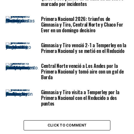
marcado por incidentes
Para cerrar sus declaraciones, el atacante se rio ante las
expectativas de los hinchas y concluyó: “Ojalá pueda
Primera Nacional 2026: triunfos de
hacer algo diferente hoy, y no sé cómo me saludaran
Gimnasia y Tiro, Central Norte y Chaco For
después”. Después de haber jugado 62 minutos ante
Ever en un domingo decisivo
Aldosivi y 10 frente a Mitre de Santiago del
Estero, Fernández continúa sumando ritmo y espera
Gimnasia y Tiro venció 2-1 a Temperley en la
volver a encontrar su mejor nivel futbolístico.
Primera Nacional y se metió en el Reducido
Central Norte venció a Los Andes por la
Primera Nacional y tomó aire con un gol de
RELATED TOPICS:
ALMIRANTE BROWN
ARGENTINA
BRIAN FERNÁNDEZ
PRIMERA NACIONAL
Borda
UP NEXT
Gimnasia y Tiro visita a Temperley por la
Defensa y Justicia vs. Atlético de Rafaela, por la Copa
Primera Nacional con el Reducido a dos
Argentina
puntos
DON'T MISS
Joao Cancelo: “La selección no depende de Cristiano
Ronaldo”
CLICK TO COMMENT