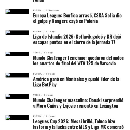
pic.twitter.com/FCwoZPpWNk
FUTBOL
22 horas ago
Europa League: Benfica arrasó, CSKA Sofia dio
— Juventud Antoniana Oficial (@CJAOficial)
August 7, 2026
el golpe y Rangers cayó en Polonia
Partido:
Juventud Antoniana vs Alvarado
FUTBOL
1 día ago
Competencia:
Torneo Federal A 2026 – Fase
Liga de Islandia 2026: Keflavík goleó y KR dejó
escapar puntos en el cierre de la jornada 17
Campeonato
Zona:
B – Fecha 2
El comienzo fue parejo y además estuvo condicionado
TENIS
1 día ago
Estadio:
Padre Ernesto Martearena, Salta
Mundo Challenger femenino: quedaron definidos
por interrupciones provocadas por la lluvia. Cuando el
los cuartos de final del WTA 125 de Varsovia
Hora:
22:00
partido consiguió continuidad, la ucraniana tomó
Árbitro:
Matías Billone Carpio.
completamente el control.
FUTBOL
1 día ago
América ganó en Manizales y quedó líder de la
Un partido importante para el
Liga BetPlay
Desde el 2-2 del primer set, Kostyuk ganó
10 de los
siguientes 12 juegos
. Quebró para adelantarse en el
futuro del Santo
TENIS
1 día ago
sexto game del inicial y posteriormente construyó una
Mundo Challenger masculino: Donski sorprendió
ventaja de 4-0 en el segundo.
a Moro Cañas y Lajovic remontó en Lexington
El Nonagonal se disputa a una rueda y cada equipo juega
ocho encuentros. Los cuatro primeros de cada grupo
El resultado la coloca ahora frente a Swiatek en uno de
FUTBOL
1 día ago
Leagues Cup 2026: Messi brilló, Toluca hizo
clasificarán a los cuartos de final por el primer ascenso,
los grandes cruces de los octavos.
historia y la lucha entre MLS y Liga MX comenzó