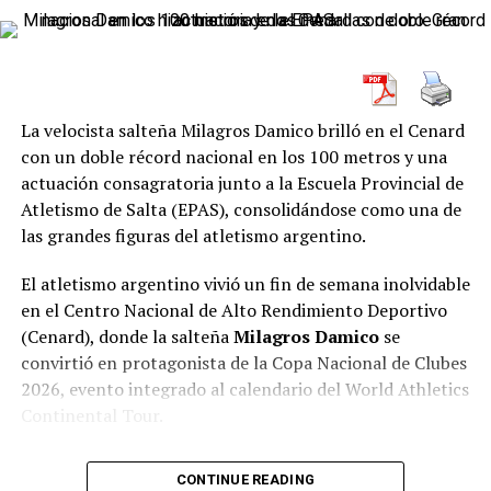
— Claro Sports (@ClaroSports)
August 4, 2024
Lyles, que salía por la línea siete, por fuera de Seville y
por dentro de Tebogo, tuvo una salida normal, pero
La velocista salteña Milagros Damico brilló en el Cenard
pronto se puso a avanzar a base de zancadas.
con un doble récord nacional en los 100 metros y una
actuación consagratoria junto a la Escuela Provincial de
Con la cabeza agachada hasta la marca de los 40 metros,
Atletismo de Salta (EPAS), consolidándose como una de
el estadounidense se abrió, pero todos los corredores le
las grandes figuras del atletismo argentino.
presionaron hasta el final.
El atletismo argentino vivió un fin de semana inolvidable
Cuando Lyles se acercó a la línea de meta con
en el Centro Nacional de Alto Rendimiento Deportivo
Thompson a su lado, reinó la confusión. El griterío del
(Cenard), donde la salteña
Milagros Damico
se
público dio paso a una foto finish antes de que Lyles se
convirtió en protagonista de la Copa Nacional de Clubes
proclamara medallista de oro.
2026, evento integrado al calendario del World Athletics
Continental Tour.
El ambiente previo a la carrera en el Stade de France,
con capacidad para 69.000 espectadores, fue
La joven velocista de la
Escuela Provincial de
electrizante, con un espectáculo de luces y una música
CONTINUE READING
Atletismo Salta (EPAS)
firmó una actuación histórica al