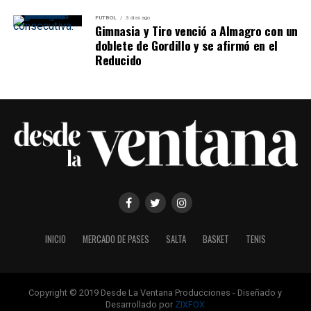
FUTBOL
3 días ago
Gimnasia y Tiro venció a Almagro con un
doblete de Gordillo y se afirmó en el
Reducido
INICIO
MERCADO DE PASES
SALTA
BASKET
TENIS
Copyright © 2019 Desde La Ventana Producciones - Diseñado y
Desarrollado por
ZIXFOX