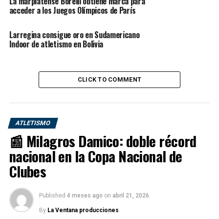
CAMPEÓN!🥇
La marplatense Borelli obtiene marca para
acceder a los Juegos Olímpicos de París
Los 100 metros varonil de
Larregina consigue oro en Sudamericano
Indoor de atletismo en Bolivia
#Paris2024
tienen nuevo
rey, es el estadounidense
que nos regaló una carrera
CLICK TO COMMENT
épica, derrotando a Kishane
Thompson POR CINCO
ATLETISMO
MILÉSIMAS DE SEGUNDO.
📰 Milagros Damico: doble récord
🏃🏽‍♂️🔥
nacional en la Copa Nacional de
Clubes
Historia pura en el Stade de
France🔝
Published
4 meses ago
on
abril 21, 2026
pic.twitter.com/kmXHtrYxrF
By
La Ventana producciones