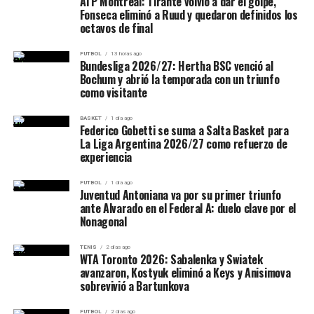
ATP Montreal: Tirante volvió a dar el golpe,
Fonseca eliminó a Ruud y quedaron definidos los
Créditos:
Prensa Municipalidad de Salta
octavos de final
FUTBOL
13 horas ago
Bundesliga 2026/27: Hertha BSC venció al
Bochum y abrió la temporada con un triunfo
como visitante
BASKET
1 día ago
Federico Gobetti se suma a Salta Basket para
La Liga Argentina 2026/27 como refuerzo de
experiencia
FUTBOL
1 día ago
Juventud Antoniana va por su primer triunfo
ante Alvarado en el Federal A: duelo clave por el
Nonagonal
TENIS
2 días ago
WTA Toronto 2026: Sabalenka y Swiatek
avanzaron, Kostyuk eliminó a Keys y Anisimova
sobrevivió a Bartunkova
FUTBOL
2 días ago