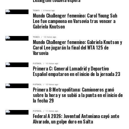
Emocionada por competir en su tierra, señaló que se
instala como una de las grandes promesas —y realidades
preparó especialmente para esta edición con el objetivo
TENIS
6 horas ago
— del atletismo argentino. Su rendimiento en el Cenard
Mundo Challenger femenino: Carol Young Suh
de dar lo mejor ante su público.
abre expectativas de cara a competencias
Lee fue campeona en Varsovia tras vencer a
Gabriela Knutson
sudamericanas y continentales, donde podría
Desde la Agencia Salta Deportes subrayaron la
consolidarse como protagonista.
importancia del evento no solo en lo deportivo, sino
TENIS
10 horas ago
Mundo Challenger femenino: Gabriela Knutson y
también en su impacto turístico: “Con este tipo de
Carol Lee jugarán la final del WTA 125 de
competencias seguimos fomentando el deporte y
Varsovia
potenciando el turismo deportivo en la ciudad”.
FUTBOL
10 horas ago
Primera C: General Lamadrid y Deportivo
Español empataron en el inicio de la jornada 23
Ganadores por categoría
FUTBOL
10 horas ago
Primera B Metropolitana: Camioneros ganó
Biatlón
sobre la hora y se subió a la punta en el inicio de
la fecha 29
Adaptado Damas:
Danna Maren Osorio
FUTBOL
11 horas ago
Adaptado Caballeros:
Hugo Sebastián Burgos
Federal A 2026: Juventud Antoniana cayó ante
Alvarado, un golpe duro en Salta
Caballeros MTB:
Mauro Daruich