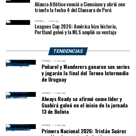
Alianza Atlético venció a Cienciano y abrió con
triunfo la fecha 4 del Clausura de Perú
FUTBOL
2 días ago
Leagues Cup 2026: América hizo historia,
Portland goleó y la MLS amplió su ventaja
TENDENCIAS
FUTBOL
6 días ago
Peñarol y Wanderers ganaron sus series
y jugarán la final del Torneo Intermedio
de Uruguay
FUTBOL
4 días ago
Always Ready se afirmó como líder y
Guabirá goleó en el inicio de la jornada
13 de Bolivia
FUTBOL
5 días ago
Primera Nacional 2026: Tristán Suárez