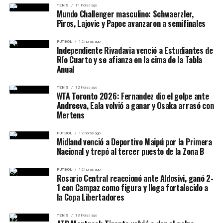
TENIS
11 horas ago
Caballeros Ruta:
Miguel Alcocer
Mundo Challenger masculino: Schwaerzler,
Piros, Lajovic y Papoe avanzaron a semifinales
Damas MTB:
Verónica Gómez
Damas Ruta:
Pía Aguirre
FUTBOL
12 horas ago
Independiente Rivadavia venció a Estudiantes de
Río Cuarto y se afianza en la cima de la Tabla
Trepada al Cerro San Bernardo
Anual
Caballeros:
Juan Pablo Rivero
TENIS
12 horas ago
WTA Toronto 2026: Fernandez dio el golpe ante
Andreeva, Eala volvió a ganar y Osaka arrasó con
Damas:
Candela Villanueva
Mertens
Triatlón
FUTBOL
12 horas ago
Midland venció a Deportivo Maipú por la Primera
Adaptado:
Daniel Ruiz
Nacional y trepó al tercer puesto de la Zona B
Caballeros MTB:
Sebastián Satué
FUTBOL
12 horas ago
Rosario Central reaccionó ante Aldosivi, ganó 2-
Caballeros Ruta:
Alejandro Bulacio
1 con Campaz como figura y llega fortalecido a
la Copa Libertadores
Damas MTB:
Paola Alegre
Damas Ruta:
Delfina Álvarez
TENIS
13 horas ago