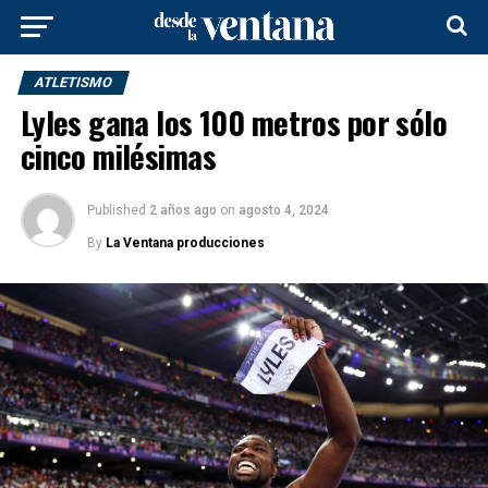
ATLETISMO
Lyles gana los 100 metros por sólo
cinco milésimas
Published
2 años ago
on
agosto 4, 2024
By
La Ventana producciones