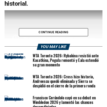
historial.
CONTINUE READING
YOU MAY LIKE
WTA Toronto 2026: Rybakina resistió ante
Kasatkina, Pegula remontó y Eala extendió
su gran momento
Zverev alcanzó las 500 victorias en
WTA Toronto 2026: Cross hizo historia,
el circuito ATP
Andreescu quedó eliminada y Sierra se
despidió en el cierre de la primera ronda
Este jueves en Toronto, Alexander Zverev logró su
victoria número 500 en el ATP Tour. El triunfo fue ante
Francisco Cerúndolo cayó en su debut en
Wimbledon 2026 y lamentó las chances
el italiano Matteo Arnaldi, por 6-7(5), 6-3 y 6-2, en un
desperdiciadas