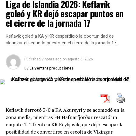
Liga de Islandia 2026: Keflavík
Con un récord de 500-212, alcanzó la marca más rápido
que Wawrinka, Monfils y Cilic, a pesar de haber estado
goleó y KR dejó escapar puntos en
seis meses fuera del circuito en 2022 por una lesión
el cierre de la jornada 17
sufrida en Roland Garros.
Keflavík goleó a KA y KR desperdició la oportunidad de
Desglose de sus triunfos y títulos
alcanzar el segundo puesto en el cierre de la jornada 17.
De sus 500 victorias, 111 fueron en torneos de Grand
Slam, 153 en certámenes ATP Masters 1000 y 17 en las
Published
7 horas ago
on
agosto 6, 2026
Nitto ATP Finals. Además, Zverev ha ganado 24 títulos,
By
La Ventana producciones
incluyendo la medalla de oro olímpica en Tokio 2021.
En el marco de estas victorias, el alemán registra
triunfos frente a los cuatro integrantes del Big-4:
Federer (4-3), Nadal (4-7), Djokovic (5-9) y Murray (1-3).
Keflavík derrotó 3-0 a KA Akureyri y se acomodó en la
Análisis del partido ante Arnaldi
zona media, mientras FH Hafnarfjörður rescató un
empate 1-1 frente a KR Reykjavík, que dejó escapar la
El encuentro ante Matteo Arnaldi presentó dificultades,
posibilidad de convertirse en escolta de Víkingur.
especialmente en el primer set, donde Zverev llegó a