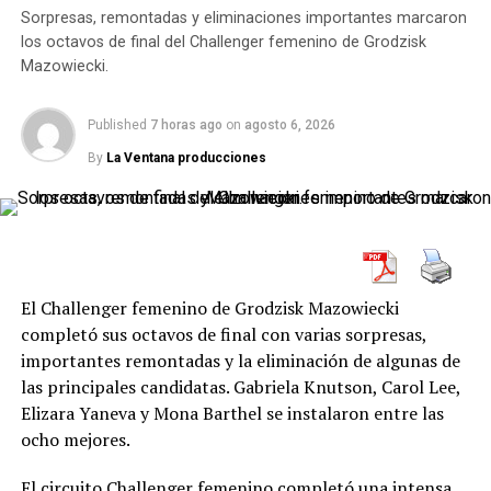
FRANCISCO CERÚNDOLO
MASTER 1000 DE TORONTO
Sorpresas, remontadas y eliminaciones importantes marcaron
MATTEO ARNALDI
ÍA Akranes – Víkingur Reykjavík
2-2
los octavos de final del Challenger femenino de Grodzisk
Valur – Stjarnan
2-3
UP NEXT
Mazowiecki.
Michelsen y Tien: amigos desde chicos, rivales en
Þór Akureyri – Breiðablik
1-0
Toronto
Published
7 horas ago
on
agosto 6, 2026
Keflavík – KA Akureyri
3-0
By
La Ventana producciones
DON'T MISS
FH Hafnarfjörður – KR Reykjavík
1-1
Lanús venció 2-0 a Huracán y avanzó a cuartos de la
Copa Argentina
Keflavík 3-0 KA Akureyri
Goles
El Challenger femenino de Grodzisk Mazowiecki
completó sus octavos de final con varias sorpresas,
1-0, 27 minutos:
Sindri Snær Magnússon.
importantes remontadas y la eliminación de algunas de
las principales candidatas. Gabriela Knutson, Carol Lee,
2-0, 32 minutos:
Dagur Ingi Valsson.
Elizara Yaneva y Mona Barthel se instalaron entre las
3-0, 36 minutos:
Stefan Alexander Ljubicic.
ocho mejores.
Expulsado
El circuito Challenger femenino completó una intensa