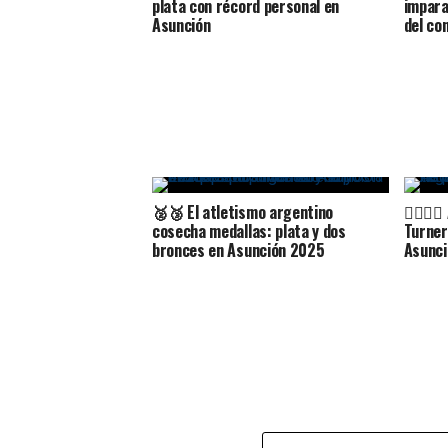
plata con récord personal en
impara
Asunción
del co
🥈🥉 El atletismo argentino
🏋️‍♂️
cosecha medallas: plata y dos
Turner
bronces en Asunción 2025
Asunc