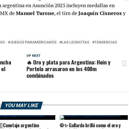
ón argentina en Asunción 2025 incluyen medallas en
 BMX de
Manuel Turone
, el tiro de
Joaquín Cisneros
y
OSO
JUEGOS PANAMERICANOS
LAS LEONCITAS
TENDENCIAS
UP NEXT
ancha
🔥 Oro y plata para Argentina: Hein y
 el
Portela arrasaron en los 400m
combinados
YOU MAY LIKE
🇷 Canotaje argentino
🥋✨ Gallardo brilló como el oro y