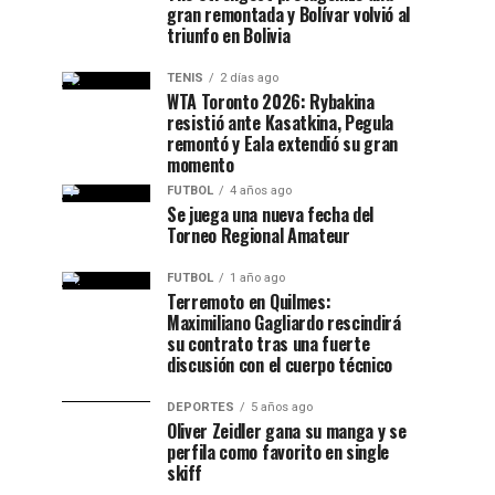
gran remontada y Bolívar volvió al
triunfo en Bolivia
TENIS
2 días ago
WTA Toronto 2026: Rybakina
resistió ante Kasatkina, Pegula
remontó y Eala extendió su gran
momento
FUTBOL
4 años ago
Se juega una nueva fecha del
Torneo Regional Amateur
FUTBOL
1 año ago
Terremoto en Quilmes:
Maximiliano Gagliardo rescindirá
su contrato tras una fuerte
discusión con el cuerpo técnico
DEPORTES
5 años ago
Oliver Zeidler gana su manga y se
perfila como favorito en single
skiff