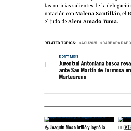
las noticias salientes de la delegaci
natación con
Malena Santillán
, el
el judo de
Alem Amado Yuma
.
RELATED TOPICS:
ASU2025
BÁRBARA RAP
DON'T MISS
Juventud Antoniana busca rev
ante San Martín de Formosa en
Martearena
💪 Joaquín Mesa brilló y logró la
🚣‍♂️