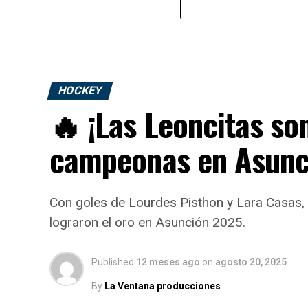
HOCKEY
🔥 ¡Las Leoncitas son
campeonas en Asunc
Con goles de Lourdes Pisthon y Lara Casas,
lograron el oro en Asunción 2025.
Published
12 meses ago
on
agosto 20, 2025
By
La Ventana producciones