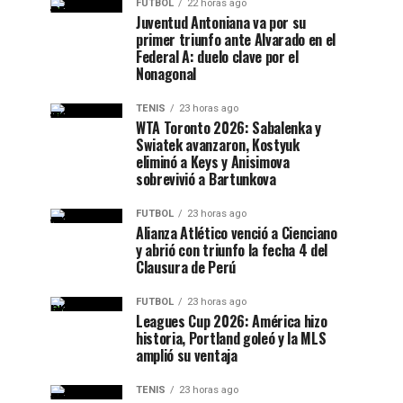
FUTBOL
22 horas ago
Juventud Antoniana va por su
primer triunfo ante Alvarado en el
Federal A: duelo clave por el
Nonagonal
TENIS
23 horas ago
WTA Toronto 2026: Sabalenka y
Swiatek avanzaron, Kostyuk
eliminó a Keys y Anisimova
sobrevivió a Bartunkova
FUTBOL
23 horas ago
Alianza Atlético venció a Cienciano
y abrió con triunfo la fecha 4 del
Clausura de Perú
FUTBOL
23 horas ago
Leagues Cup 2026: América hizo
historia, Portland goleó y la MLS
amplió su ventaja
TENIS
23 horas ago