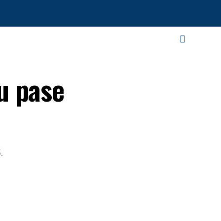
u pase
.