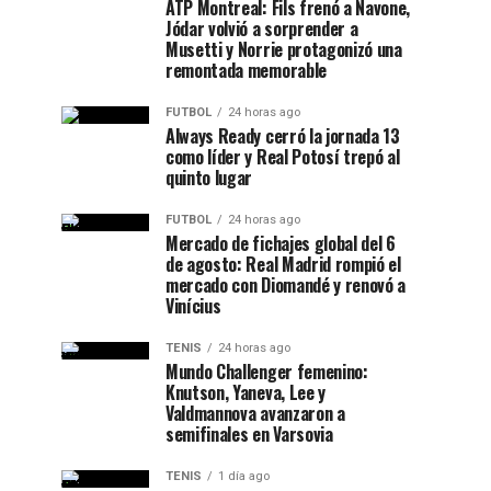
ATP Montreal: Fils frenó a Navone,
Jódar volvió a sorprender a
Musetti y Norrie protagonizó una
remontada memorable
FUTBOL
24 horas ago
Always Ready cerró la jornada 13
como líder y Real Potosí trepó al
quinto lugar
FUTBOL
24 horas ago
Mercado de fichajes global del 6
de agosto: Real Madrid rompió el
mercado con Diomandé y renovó a
Vinícius
TENIS
24 horas ago
Mundo Challenger femenino:
Knutson, Yaneva, Lee y
Valdmannova avanzaron a
semifinales en Varsovia
TENIS
1 día ago