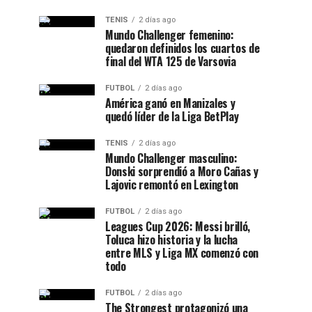
TENIS
2 días ago
Mundo Challenger femenino:
quedaron definidos los cuartos de
final del WTA 125 de Varsovia
FUTBOL
2 días ago
América ganó en Manizales y
quedó líder de la Liga BetPlay
TENIS
2 días ago
Mundo Challenger masculino:
Donski sorprendió a Moro Cañas y
Lajovic remontó en Lexington
FUTBOL
2 días ago
Leagues Cup 2026: Messi brilló,
Toluca hizo historia y la lucha
entre MLS y Liga MX comenzó con
todo
FUTBOL
2 días ago
The Strongest protagonizó una