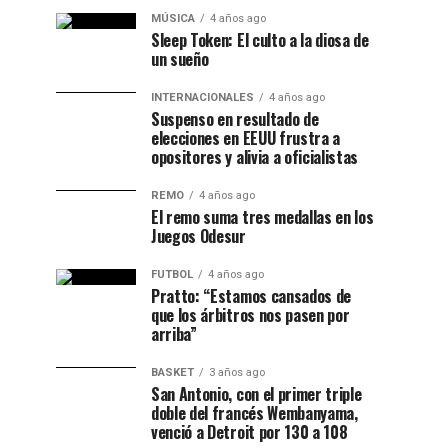
MÚSICA
4 años ago
Sleep Token: El culto a la diosa de
un sueño
INTERNACIONALES
4 años ago
Suspenso en resultado de
elecciones en EEUU frustra a
opositores y alivia a oficialistas
REMO
4 años ago
El remo suma tres medallas en los
Juegos Odesur
FUTBOL
4 años ago
Pratto: “Estamos cansados de
que los árbitros nos pasen por
arriba”
BASKET
3 años ago
San Antonio, con el primer triple
doble del francés Wembanyama,
venció a Detroit por 130 a 108