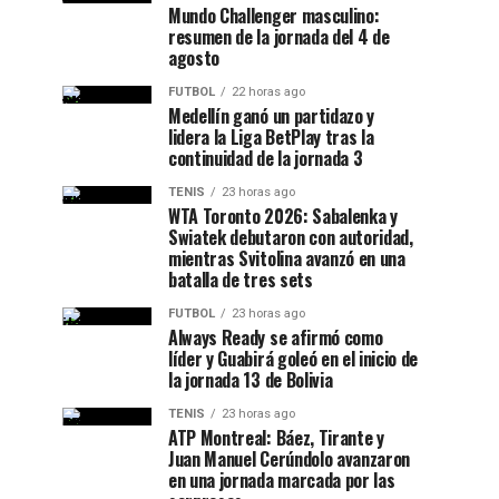
Mundo Challenger masculino:
resumen de la jornada del 4 de
agosto
FUTBOL
22 horas ago
Medellín ganó un partidazo y
lidera la Liga BetPlay tras la
continuidad de la jornada 3
TENIS
23 horas ago
WTA Toronto 2026: Sabalenka y
Swiatek debutaron con autoridad,
mientras Svitolina avanzó en una
batalla de tres sets
FUTBOL
23 horas ago
Always Ready se afirmó como
líder y Guabirá goleó en el inicio de
la jornada 13 de Bolivia
TENIS
23 horas ago
ATP Montreal: Báez, Tirante y
Juan Manuel Cerúndolo avanzaron
en una jornada marcada por las