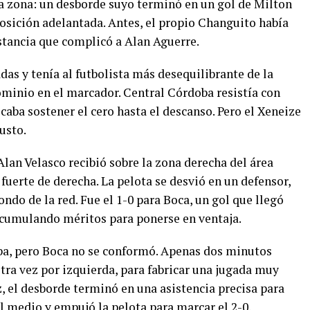
a zona: un desborde suyo terminó en un gol de Milton
sición adelantada. Antes, el propio Changuito había
istancia que complicó a Alan Aguerre.
adas y tenía al futbolista más desequilibrante de la
dominio en el marcador. Central Córdoba resistía con
aba sostener el cero hasta el descanso. Pero el Xeneize
usto.
lan Velasco recibió sobre la zona derecha del área
uerte de derecha. La pelota se desvió en un defensor,
ndo de la red. Fue el 1-0 para Boca, un gol que llegó
acumulando méritos para ponerse en ventaja.
ba, pero Boca no se conformó. Apenas dos minutos
otra vez por izquierda, para fabricar una jugada muy
z, el desborde terminó en una asistencia precisa para
l medio y empujó la pelota para marcar el 2-0.