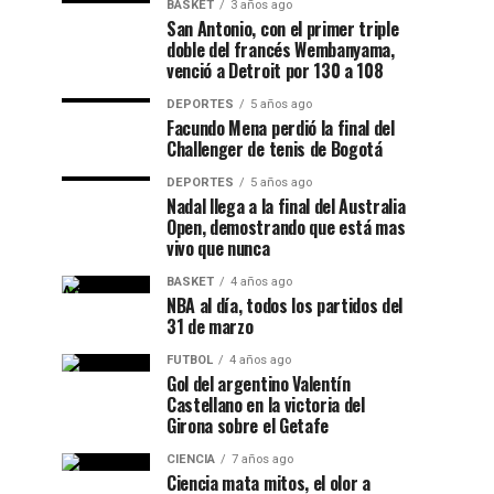
BASKET
3 años ago
San Antonio, con el primer triple
doble del francés Wembanyama,
venció a Detroit por 130 a 108
DEPORTES
5 años ago
Facundo Mena perdió la final del
Challenger de tenis de Bogotá
DEPORTES
5 años ago
Nadal llega a la final del Australia
Open, demostrando que está mas
vivo que nunca
BASKET
4 años ago
NBA al día, todos los partidos del
31 de marzo
FUTBOL
4 años ago
Gol del argentino Valentín
Castellano en la victoria del
Girona sobre el Getafe
CIENCIA
7 años ago
Ciencia mata mitos, el olor a