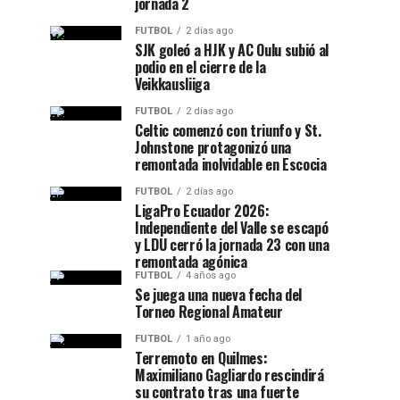
jornada 2
FUTBOL
2 días ago
SJK goleó a HJK y AC Oulu subió al
podio en el cierre de la
Veikkausliiga
FUTBOL
2 días ago
Celtic comenzó con triunfo y St.
Johnstone protagonizó una
remontada inolvidable en Escocia
FUTBOL
2 días ago
LigaPro Ecuador 2026:
Independiente del Valle se escapó
y LDU cerró la jornada 23 con una
remontada agónica
FUTBOL
4 años ago
Se juega una nueva fecha del
Torneo Regional Amateur
FUTBOL
1 año ago
Terremoto en Quilmes:
Maximiliano Gagliardo rescindirá
su contrato tras una fuerte