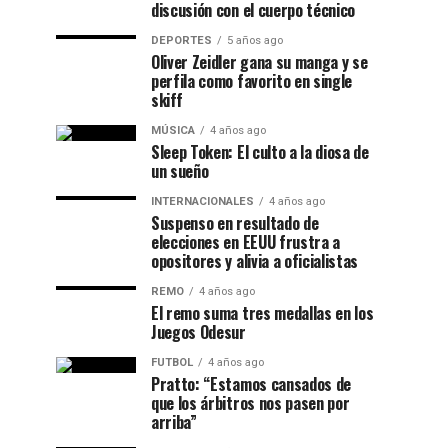
discusión con el cuerpo técnico
DEPORTES
5 años ago
Oliver Zeidler gana su manga y se
perfila como favorito en single
skiff
MÚSICA
4 años ago
Sleep Token: El culto a la diosa de
un sueño
INTERNACIONALES
4 años ago
Suspenso en resultado de
elecciones en EEUU frustra a
opositores y alivia a oficialistas
REMO
4 años ago
El remo suma tres medallas en los
Juegos Odesur
FUTBOL
4 años ago
Pratto: “Estamos cansados de
que los árbitros nos pasen por
arriba”