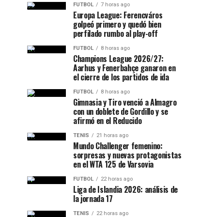
FUTBOL
7 horas ago
Europa League: Ferencváros
golpeó primero y quedó bien
perfilado rumbo al play-off
FUTBOL
8 horas ago
Champions League 2026/27:
Aarhus y Fenerbahçe ganaron en
el cierre de los partidos de ida
FUTBOL
8 horas ago
Gimnasia y Tiro venció a Almagro
con un doblete de Gordillo y se
afirmó en el Reducido
TENIS
21 horas ago
Mundo Challenger femenino:
sorpresas y nuevas protagonistas
en el WTA 125 de Varsovia
FUTBOL
22 horas ago
Liga de Islandia 2026: análisis de
la jornada 17
TENIS
22 horas ago