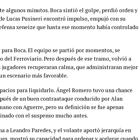
e algunos minutos. Boca sintió el golpe, perdió orden y
de Lucas Pusineri encontró impulso, empujó con su
defensa xeneize que hasta ese momento había controlado
para Boca. El equipo se partió por momentos, se
o del Ferroviario. Pero después de ese tramo, volvió a
 jugadores recuperaran calma, que administraran mejor
 un escenario más favorable.
espacios para liquidarlo. Ángel Romero tuvo una chance
espués de un buen contraataque conducido por Alan
ano con Aguerre, pero su definición se fue apenas
minado con el suspenso mucho antes.
ha a Leandro Paredes, y el volante aportó jerarquía en
ues, mostró su capacidad para ordenar y acelerar cuando