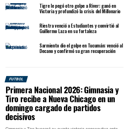
asegurar el objetivo inmediato y demostrar carácter en
Tigre le pegó otro golpe a River: ganó en
Victoria y profundizó la crisis del Millonario
una cancha compleja.
Riestra venció a Estudiantes y convirtió al
Guillermo Laza en su fortaleza
Sarmiento dio el golpe en Tucumán: venció al
Decano y confirmó su gran recuperación
FUTBOL
Primera Nacional 2026: Gimnasia y
Tiro recibe a Nueva Chicago en un
La previa tenía una particularidad: tanto San Lorenzo
como Independiente llegaban con posibilidades
domingo cargado de partidos
concretas de avanzar a octavos. Incluso, un empate
decisivos
podía beneficiar a ambos dependiendo de otros
resultados. Sin embargo, el Rojo no salió a especular. El